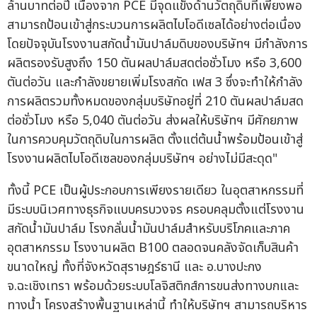
ล้านบาทต่อปี เนื่องจาก PCE มีจุดแข็งด้านวัตถุดิบที่เพียงพอ
สามารถป้อนเข้าสู่กระบวนการผลิตไบโอดีเซลได้อย่างต่อเนื่อง
โดยปัจจุบันโรงงานสกัดน้ำมันปาล์มดิบของบริษัทฯ มีกำลังการ
ผลิตรองรับสูงถึง 150 ตันผลปาล์มสดต่อชั่วโมง หรือ 3,600
ตันต่อวัน และกำลังขยายเพิ่มโรงสกัด เฟส 3 ซึ่งจะทำให้กำลัง
การผลิตรวมทั้งหมดของกลุ่มบริษัทอยู่ที่ 210 ตันผลปาล์มสด
ต่อชั่วโมง หรือ 5,040 ตันต่อวัน ส่งผลให้บริษัทฯ มีศักยภาพ
ในการควบคุมวัตถุดิบในการผลิต ตั้งแต่ต้นน้ำพร้อมป้อนเข้าสู่
โรงงานผลิตไบโอดีเซลของกลุ่มบริษัทฯ อย่างไม่มีสะดุด"
ทั้งนี้ PCE เป็นผู้ประกอบการเพียงรายเดียว ในอุตสาหกรรมที่
มีระบบนิเวศทางธุรกิจแบบครบวงจร ครอบคลุมตั้งแต่โรงงาน
สกัดน้ำมันปาล์ม โรงกลั่นน้ำมันปาล์มสำหรับบริโภคและภาค
อุตสาหกรรม โรงงานผลิต B100 ตลอดจนคลังจัดเก็บสินค้า
ขนาดใหญ่ ทั้งที่จังหวัดสุราษฎร์ธานี และ อ.บางปะกง
จ.ฉะเชิงเทรา พร้อมด้วยระบบโลจิสติกส์การขนส่งทางบกและ
ทางน้ำ โครงสร้างพื้นฐานเหล่านี้ ทำให้บริษัทฯ สามารถบริหาร