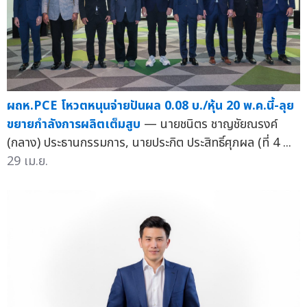
ผถห.PCE โหวตหนุนจ่ายปันผล 0.08 บ./หุ้น 20 พ.ค.นี้-ลุย
ขยายกำลังการผลิตเต็มสูบ
— นายชนิตร ชาญชัยณรงค์
(กลาง) ประธานกรรมการ, นายประกิต ประสิทธิ์ศุภผล (ที่ 4 ...
29 เม.ย.