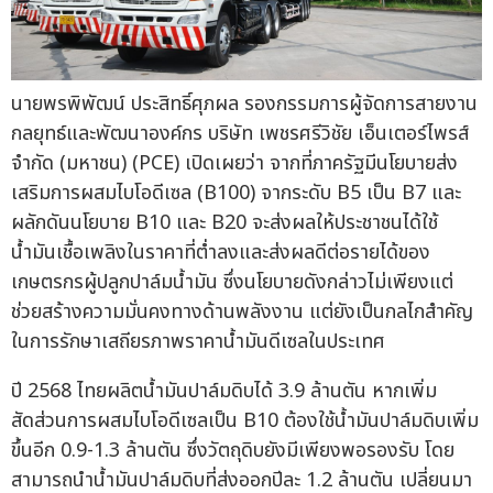
นายพรพิพัฒน์ ประสิทธิ์ศุภผล รองกรรมการผู้จัดการสายงาน
กลยุทธ์และพัฒนาองค์กร บริษัท เพชรศรีวิชัย เอ็นเตอร์ไพรส์
จำกัด (มหาชน) (PCE) เปิดเผยว่า จากที่ภาครัฐมีนโยบายส่ง
เสริมการผสมไบโอดีเซล (B100) จากระดับ B5 เป็น B7 และ
ผลักดันนโยบาย B10 และ B20 จะส่งผลให้ประชาชนได้ใช้
น้ำมันเชื้อเพลิงในราคาที่ต่ำลงและส่งผลดีต่อรายได้ของ
เกษตรกรผู้ปลูกปาล์มน้ำมัน ซึ่งนโยบายดังกล่าวไม่เพียงแต่
ช่วยสร้างความมั่นคงทางด้านพลังงาน แต่ยังเป็นกลไกสำคัญ
ในการรักษาเสถียรภาพราคาน้ำมันดีเซลในประเทศ
ปี 2568 ไทยผลิตน้ำมันปาล์มดิบได้ 3.9 ล้านตัน หากเพิ่ม
สัดส่วนการผสมไบโอดีเซลเป็น B10 ต้องใช้น้ำมันปาล์มดิบเพิ่ม
ขึ้นอีก 0.9-1.3 ล้านตัน ซึ่งวัตถุดิบยังมีเพียงพอรองรับ โดย
สามารถนำน้ำมันปาล์มดิบที่ส่งออกปีละ 1.2 ล้านตัน เปลี่ยนมา