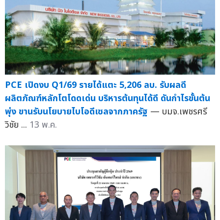
PCE เปิดงบ Q1/69 รายได้แตะ 5,206 ลบ. รับผลดี
ผลิตภัณฑ์หลักโตโดดเด่น บริหารต้นทุนได้ดี ดันกำไรขั้นต้น
พุ่ง ขานรับนโยบายไบโอดีเซลจากภาครัฐ
— บมจ.เพชรศรี
วิชัย ...
13 พ.ค.