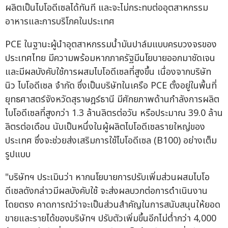
ผลิตเป็นไบโอดีเซลได้ทันที และจะไม่กระทบต่ออุตสาหกรรม
อาหารและการบริโภคในประเทศ
PCE ในฐานะผู้นำอุตสาหกรรมน้ำมันปาล์มแบบครบวงจรของ
ประเทศไทย มีความพร้อมหากภาครัฐมีนโยบายออกมาชัดเจน
และมีผลบังคับใช้การผสมไบโอดีเซลที่สูงขึ้น เนื่องจากบริษัท
นิว ไบโอดีเซล จำกัด ซึ่งเป็นบริษัทในเครือ PCE ตั้งอยู่ในพื้นที่
ยุทธศาสตร์จังหวัดสุราษฎร์ธานี มีศักยภาพด้านกำลังการผลิต
ไบโอดีเซลที่สูงกว่า 1.3 ล้านลิตรต่อวัน หรือประมาณ 39.0 ล้าน
ลิตรต่อเดือน นับเป็นหนึ่งในผู้ผลิตไบโอดีเซลรายใหญ่ของ
ประเทศ ซึ่งจะช่วยส่งเสริมการใช้ไบโอดีเซล (B100) อย่างเต็ม
รูปแบบ
"บริษัทฯ ประเมินว่า หากนโยบายการปรับเพิ่มส่วนผสมไบโอ
ดีเซลดังกล่าวมีผลบังคับใช้ จะส่งผลบวกต่อการดำเนินงาน
โดยตรง คาดการณ์ว่าจะเป็นส่วนสำคัญในการสนับสนุนให้ยอด
ขายและรายได้ของบริษัทฯ ปรับตัวเพิ่มขึ้นอีกไม่ต่ำกว่า 4,000