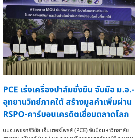
PCE เร่งเครื่องปาล์มยั่งยืน จับมือ ม.อ.-
อุทยานวิทย์ภาคใต้ สร้างมูลค่าเพิ่มผ่าน
RSPO-คาร์บอนเครดิตเชื่อมตลาดโลก
บมจ.เพชรศรีวิชัย เอ็นเตอร์ไพรส์ (PCE) จับมือมหาวิทยาลัย