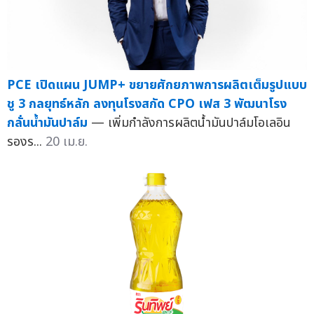
PCE เปิดแผน JUMP+ ขยายศักยภาพการผลิตเต็มรูปแบบ
ชู 3 กลยุทธ์หลัก ลงทุนโรงสกัด CPO เฟส 3 พัฒนาโรง
กลั่นน้ำมันปาล์ม
— เพิ่มกำลังการผลิตน้ำมันปาล์มโอเลอิน
รองร...
20 เม.ย.