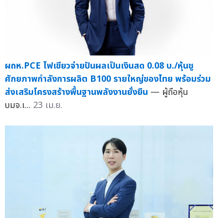
ผถห.PCE ไฟเขียวจ่ายปันผลเป็นเงินสด 0.08 บ./หุ้นชู
ศักยภาพกำลังการผลิต B100 รายใหญ่ของไทย พร้อมร่วม
ส่งเสริมโครงสร้างพื้นฐานพลังงานยั่งยืน
— ผู้ถือหุ้น
บมจ.เ...
23 เม.ย.