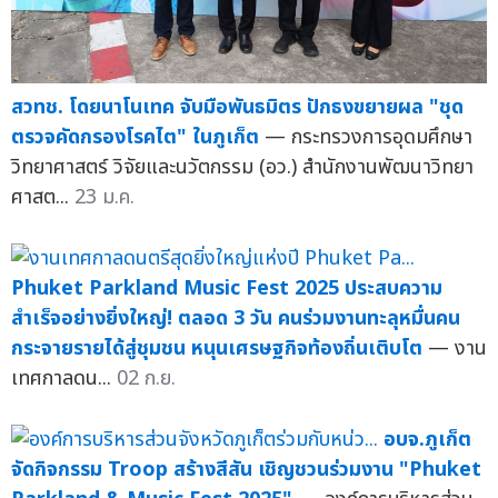
สวทช. โดยนาโนเทค จับมือพันธมิตร ปักธงขยายผล "ชุด
ตรวจคัดกรองโรคไต" ในภูเก็ต
— กระทรวงการอุดมศึกษา
วิทยาศาสตร์ วิจัยและนวัตกรรม (อว.) สำนักงานพัฒนาวิทยา
ศาสต...
23 ม.ค.
Phuket Parkland Music Fest 2025 ประสบความ
สำเร็จอย่างยิ่งใหญ่! ตลอด 3 วัน คนร่วมงานทะลุหมื่นคน
กระจายรายได้สู่ชุมชน หนุนเศรษฐกิจท้องถิ่นเติบโต
— งาน
เทศกาลดน...
02 ก.ย.
อบจ.ภูเก็ต
จัดกิจกรรม Troop สร้างสีสัน เชิญชวนร่วมงาน "Phuket