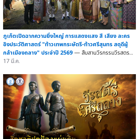
ภูเก็ตเปิดฉากความยิ่งใหญ่ การแสดงแสง สี เสียง ละคร
อิงประวัติศาสตร์ "ท้าวเทพกระษัตรี-ท้าวศรีสุนทร สดุดีผู้
กล้าเมืองถลาง" ประจำปี 2569
— สืบสานวีรกรรมวีรสตร...
17 มี.ค.