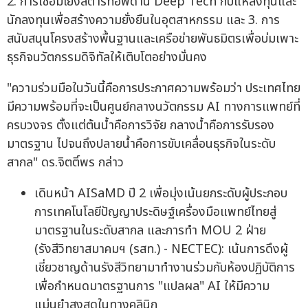
2. การเชื่อมโยงสตาร์ทอัพด้าน Deep Tech กับแหล่งทุนและ
นักลงทุนเพื่อสร้างความยั่งยืนในอุตสาหกรรม และ 3. การ
สนับสนุนโครงสร้างพื้นฐานและเครือข่ายพันธมิตรเพื่อบ่มเพาะ
ธุรกิจนวัตกรรมดิจิทัลให้เติบโตอย่างมั่นคง
"ความร่วมมือในวันนี้คือการประกาศความพร้อมว่า ประเทศไทย
มีความพร้อมที่จะเป็นศูนย์กลางนวัตกรรม AI ทางการแพทย์ที่
ครบวงจร ตั้งแต่ต้นน้ำคือการวิจัย กลางน้ำคือการรับรอง
มาตรฐาน ไปจนถึงปลายน้ำคือการขับเคลื่อนธุรกิจในระดับ
สากล" ดร.จิตติ์พร กล่าว
เดินหน้า AISaMD ปี 2 เพื่อมุ่งเน้นยกระดับผู้ประกอบ
การเทคโนโลยีปัญญาประดิษฐ์เครื่องมือแพทย์ไทยสู่
มาตรฐานในระดับสากล และการทำ MOU 2 ฝ่าย
(รังสีวิทยาสมาคมฯ (รสท.) - NECTEC): เน้นการดึงผู้
เชี่ยวชาญด้านรังสีวิทยามาทำงานร่วมกับห้องปฏิบัติการ
เพื่อกำหนดมาตรฐานการ "แปลผล" AI ให้มีความ
แม่นยำสูงสุดในทางคลินิก