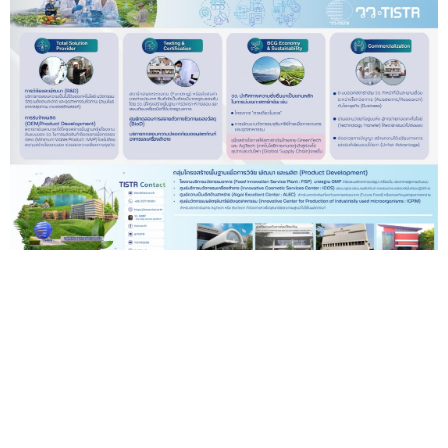
วว. ติดปีกสตาร์ทอัพไทย ขับเคลื่อนระบบนิเวศนวัตกรรม
ครบวงจร
— ในยุคที่เทคโนโลยีและกระแสความยั่งยืนเป็นตัว
กำหนดทิศทางโลก สตาร์ทอัพไทยจะก้าวข้ามสถานการณ์นี้ไ...
21 ก.ค.