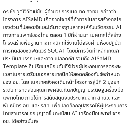
ดร.ชัย วุฒิวิวัฒน์ชัย ผู้อำนวยการเนคเทค สวทช. กล่าวว่า
โครงการ AISaMD เกิดจากโจทย์ที่ท้าทายในการสร้างกลไก
เร่งด่วนที่ปลอดภัยและได้มาตรฐานสากลให้กับนวัตกรรม AI
ทางการแพทย์ของไทย ตลอด 1 ปีที่ผ่านมา เนคเทคได้สร้าง
โครงสร้างพื้นฐานทางเทคนิคที่ใช้งานได้จริงผ่านห้องปฏิบัติ
การทดสอบซอฟต์แวร์ SQUAT โดยมีการจัดทำหลักเกณฑ์
ประเมินสมรรถนะและความปลอดภัย รวมถึง AISaMD
Template ที่เปรียบเสมือนคัมภีร์ช่วยผู้ประกอบการลดระยะ
เวลาในการเตรียมเอกสารเทคนิคให้สอดคล้องกับข้อกำหนด
ของ อย. โดย เนคเทคยังคงเดินหน้าโครงการสู่ปีที่ 2 มุ่งยก
ระดับการทดสอบคุณภาพผลิตภัณฑ์ปัญญาประดิษฐ์เครื่องมือ
แพทย์ไทย ภายใต้การสนับสนุนงบประมาณจาก สทนว. และ
พันธมิตร อย. และ รสท. เพื่อปลดล็อกอุปสรรคให้ผู้ประกอบการ
ไทยสามารถขออนุญาตขึ้นทะเบียน AI เครื่องมือแพทย์ จาก
อย. ได้อย่างมั่นใจ