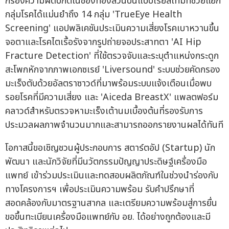
กรองความผิดปกติในช่องท้องส่วนบนแบบเรียลไทม์ที่ช่วยแยก
กลุ่มโรคได้แม่นยำถึง 14 กลุ่ม 'TrueEye Health
Screening' แอปพลิเคชันประเมินความเสี่ยงโรคเบาหวานขึ้น
จอตาและโรคไตเรื้อรังจากรูปถ่ายจอประสาทตา 'AI Hip
Fracture Detection' ที่ใช้ตรวจจับและระบุตำแหน่งกระดูก
สะโพกหักจากภาพเอกซเรย์ 'Liversound' ระบบช่วยคัดกรอง
มะเร็งตับด้วยอัลตราซาวด์ที่มาพร้อมระบบแจ้งเตือนเมื่อพบ
รอยโรคที่มีความเสี่ยง และ 'Aiceda BreastX' แพลตฟอร์ม
คลาวด์สำหรับตรวจหามะเร็งเต้านมเบื้องต้นที่รองรับการ
ประมวลผลภาพจำนวนมากและสามารถออกรายงานผลได้ทันที
โอกาสนี้ขอเชิญชวนผู้ประกอบการ สตาร์ตอัป (Startup) นัก
พัฒนา และนักวิจัยที่มีนวัตกรรมปัญญาประดิษฐ์เครื่องมือ
แพทย์ เข้าร่วมประเมินและทดสอบผลิตภัณฑ์ในช่วงนำร่องกับ
ทางโครงการฯ เพื่อประเมินความพร้อม รับคำปรึกษาที่
สอดคล้องกับมาตรฐานสากล และเตรียมความพร้อมสู่การยื่น
ขอขึ้นทะเบียนเครื่องมือแพทย์กับ อย. ได้อย่างถูกต้องและมี