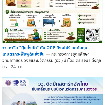
วว. หารือ "ปุ๋ยสั่งตัด" กับ OCP สิงคโปร์ ลดต้นทุน
เกษตรกร-ฟื้นฟูดินยั่งยืน
— กระทรวงการอุดมศึกษา
วิทยาศาสตร์ วิจัยและนวัตกรรม (อว.) นำโดย ดร.รจนา ตั้งกุล
บร...
24 ก.ค.