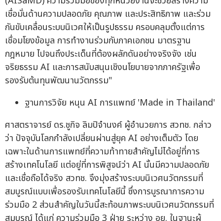
(AISaMD) ความร่วมมือของทุกหน่วยงานจะช่วยสร้างความ
เชื่อมั่นด้านความปลอดภัย คุณภาพ และประสิทธิภาพ และร่วม
กันขับเคลื่อนระบบนิเวศให้เป็นรูปธรรม ครอบคลุมตั้งแต่การ
เชื่อมโยงข้อมูล การทำงานร่วมกับภาคเอกชน มาตรฐาน
กฎหมาย ไปจนถึงประเด็นที่ต้องผลักดันอย่างจริงจัง เช่น
จริยธรรม AI และการสนับสนุนเชิงนโยบายจากภาครัฐเพื่อ
รองรับต้นทุนพัฒนานวัตกรรม"
ฐานการวิจัย หนุน AI การแพทย์ 'Made in Thailand'
ศาสตราจารย์ ดร.ชูกิจ ลิมปิจำนงค์ ผู้อำนวยการ สวทช. กล่าว
ว่า ปัจจุบันโลกกำลังเปลี่ยนผ่านสู่ยุค AI อย่างเต็มตัว โดย
เฉพาะในด้านการแพทย์ที่ความท้าทายสำคัญไม่ได้อยู่ที่การ
สร้างเทคโนโลยี แต่อยู่ที่การพิสูจน์ว่า AI นั้นมีความปลอดภัย
และเชื่อถือได้จริง สวทช. จึงมุ่งสร้างระบบนิเวศนวัตกรรมที่
สมบูรณ์แบบเพื่อรองรับเทคโนโลยีนี้ ซึ่งการบูรณาการความ
ร่วมมือ 2 ส่วนสำคัญในวันนี้สะท้อนภาพระบบนิเวศนวัตกรรมที่
สมบูรณ์ ได้แก่ ความร่วมมือ 3 ฝ่าย ระหว่าง อย. ในฐานะผู้