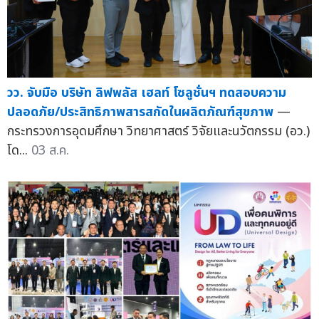
วว. จับมือ บริษัท ลิฟพลัส เฮลท์ โซลูชั่นฯ ทดสอบความ
ปลอดภัย/ประสิทธิภาพสารสกัดในผลิตภัณฑ์สุขภาพ
—
กระทรวงการอุดมศึกษา วิทยาศาสตร์ วิจัยและนวัตกรรม (อว.)
โด...
03 ส.ค.