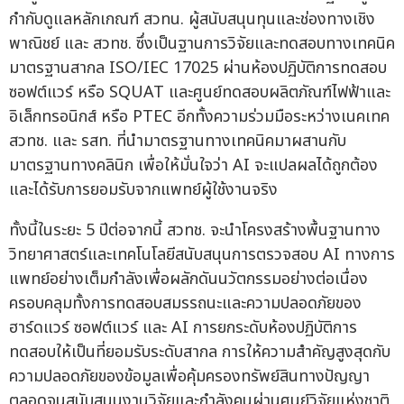
กำกับดูแลหลักเกณฑ์ สวทน. ผู้สนับสนุนทุนและช่องทางเชิง
พาณิชย์ และ สวทช. ซึ่งเป็นฐานการวิจัยและทดสอบทางเทคนิค
มาตรฐานสากล ISO/IEC 17025 ผ่านห้องปฏิบัติการทดสอบ
ซอฟต์แวร์ หรือ SQUAT และศูนย์ทดสอบผลิตภัณฑ์ไฟฟ้าและ
อิเล็กทรอนิกส์ หรือ PTEC อีกทั้งความร่วมมือระหว่างเนคเทค
สวทช. และ รสท. ที่นำมาตรฐานทางเทคนิคมาผสานกับ
มาตรฐานทางคลินิก เพื่อให้มั่นใจว่า AI จะแปลผลได้ถูกต้อง
และได้รับการยอมรับจากแพทย์ผู้ใช้งานจริง
ทั้งนี้ในระยะ 5 ปีต่อจากนี้ สวทช. จะนำโครงสร้างพื้นฐานทาง
วิทยาศาสตร์และเทคโนโลยีสนับสนุนการตรวจสอบ AI ทางการ
แพทย์อย่างเต็มกำลังเพื่อผลักดันนวัตกรรมอย่างต่อเนื่อง
ครอบคลุมทั้งการทดสอบสมรรถนะและความปลอดภัยของ
ฮาร์ดแวร์ ซอฟต์แวร์ และ AI การยกระดับห้องปฏิบัติการ
ทดสอบให้เป็นที่ยอมรับระดับสากล การให้ความสำคัญสูงสุดกับ
ความปลอดภัยของข้อมูลเพื่อคุ้มครองทรัพย์สินทางปัญญา
ตลอดจนสนับสนุนงานวิจัยและกำลังคนผ่านศูนย์วิจัยแห่งชาติ