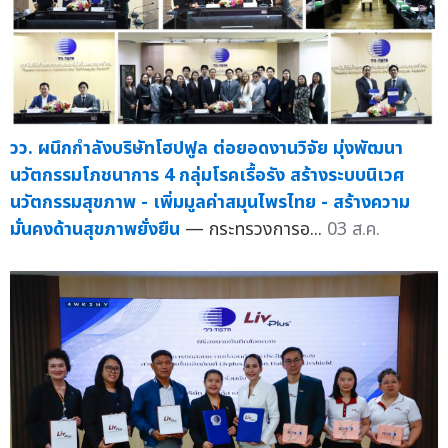
วว. ผนึกกำลังบริษัทโฮปฟูล ต่อยอดงานวิจัย มุ่งพัฒนา
นวัตกรรมโภชนาการ 4 กลุ่มโรคเรื้อรัง สร้างระบบนิเวศ
นวัตกรรมสุขภาพ - เพิ่มมูลค่าสมุนไพรไทย - สร้างความ
มั่นคงด้านสุขภาพยั่งยืน
— กระทรวงการอ...
03 ส.ค.