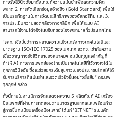
ทางรังสีวินิจฉัยมาตั้งเกณฑ์ความแม่นยำเพื่อลดความผิด
พลาด 2. การคัดเลือกข้อมูลอ้างอิง (Gold Standard) เพื่อใช้
เป็นบรรทัดฐานในการวัดประสิทธิภาพของอัลกอริทึม และ 3.
การประเมินความสอดคล้องทางคลินิก เพื่อให้ระบบ AI
สามารถใช้งานได้จริงในบริบทของโรงพยาบาลทั่วประเทศไทย
"รสท. เชื่อมั่นว่าการผสานความแข็งแกร่งทางเทคโนโลยีและ
มาตรฐาน ISO/IEC 17025 ของเนคเทค สวทช. เข้ากับความ
เชี่ยวชาญทางรังสีวิทยาของสมาคมฯ จะเป็นกุญแจสำคัญที่
ทำให้ AI ทางการแพทย์ของไทยเป็นเทคโนโลยีที่ไว้วางใจได้ใน
ทุกการวินิจฉัย ซึ่งจะช่วยยกระดับสุขภาวะของประชาชนไทยให้ได้
รับการบริการที่แม่นยำและรวดเร็วยิ่งขึ้นอย่างยั่งยืน" ดร.นพ.
ศุภฤกษ์ กล่าว
ทั้งนี้ภายในงานมีการจัดแสดงผลงาน 5 ผลิตภัณฑ์ AI เครื่อง
มือแพทย์ที่ผ่านการทดสอบตามมาตรฐานสากลและพร้อมก้าว
สู่การขึ้นทะเบียนเครื่องมือแพทย์ ได้แก่ 'BITNET' ระบบคัด