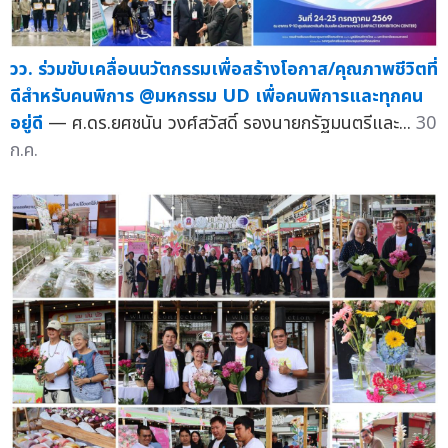
วว. ร่วมขับเคลื่อนนวัตกรรมเพื่อสร้างโอกาส/คุณภาพชีวิตที่
ดีสำหรับคนพิการ @มหกรรม UD เพื่อคนพิการและทุกคน
อยู่ดี
— ศ.ดร.ยศชนัน วงศ์สวัสดิ์ รองนายกรัฐมนตรีและ...
30
ก.ค.