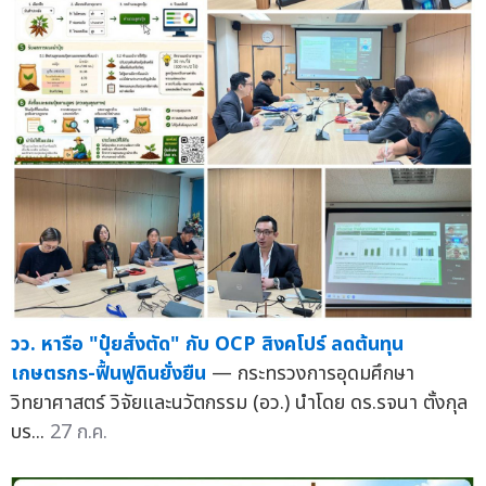
วว. หารือ "ปุ๋ยสั่งตัด" กับ OCP สิงคโปร์ ลดต้นทุน
เกษตรกร-ฟื้นฟูดินยั่งยืน
— กระทรวงการอุดมศึกษา
วิทยาศาสตร์ วิจัยและนวัตกรรม (อว.) นำโดย ดร.รจนา ตั้งกุล
บร...
27 ก.ค.