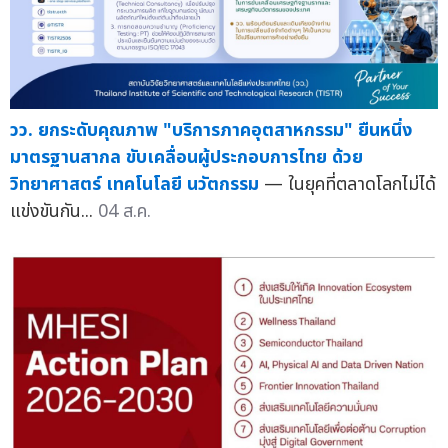
วว. ยกระดับคุณภาพ "บริการภาคอุตสาหกรรม" ยืนหนึ่ง
มาตรฐานสากล ขับเคลื่อนผู้ประกอบการไทย ด้วย
วิทยาศาสตร์ เทคโนโลยี นวัตกรรม
— ในยุคที่ตลาดโลกไม่ได้
แข่งขันกัน...
04 ส.ค.