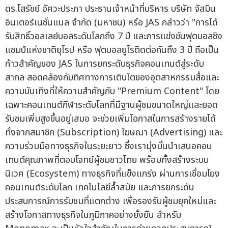
ดร.โสรัชย์ อัศวะประภา ประธานเจ้าหน้าที่บริหาร บริษัท จัสมิน
อินเตอร์เนชั่นแนล จำกัด (มหาชน) หรือ JAS กล่าวว่า "การได้
รับสิทธิ์วอลเลย์บอลระดับโลกถึง 7 ปี และการแข่งขันฟุตบอลชิง
แชมป์แห่งชาติยุโรป หรือ ฟุตบอลยูโรติดต่อกันถึง 3 ปี ถือเป็น
ก้าวสำคัญของ JAS ในการยกระดับธุรกิจคอนเทนต์สู่ระดับ
สากล สอดคล้องกับทิศทางการเติบโตของอุตสาหกรรมสื่อและ
ความบันเทิงที่ให้ความสำคัญกับ "Premium Content" โดย
เฉพาะคอนเทนต์กีฬาระดับโลกที่มีฐานผู้ชมขนาดใหญ่และยอด
รับชมเพิ่มสูงขึ้นอยู่เสมอ จะช่วยเพิ่มโอกาสในการสร้างรายได้
ทั้งจากสมาชิก (Subscription) โฆษณา (Advertising) และ
ความร่วมมือทางธุรกิจในระยะยาว ซึ่งเรามุ่งมั่นนำเสนอคอน
เทนต์คุณภาพที่ตอบโจทย์ผู้ชมชาวไทย พร้อมทั้งสร้างระบบ
นิเวศ (Ecosystem) ทางธุรกิจที่แข็งแกร่ง ผ่านการเชื่อมโยง
คอนเทนต์ระดับโลก เทคโนโลยีล้ำสมัย และการยกระดับ
ประสบการณ์การรับชมที่แตกต่าง เพื่อรองรับผู้ชมยุคใหม่และ
สร้างโอกาสทางธุรกิจในภูมิภาคอย่างยั่งยืน สำหรับ