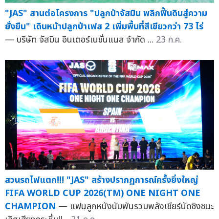
"JAS" สานต่อโครงการ "ปลูกป่าจัสมิน พลิกฟื้นดินสู่ความ
ยั่งยืน" เดินหน้าปลูกป่าเฟส 2 เพิ่มพื้นที่สีเขียวกว่า 73 ไร่
— บริษัท จัสมิน อินเตอร์เนชั่นแนล จำกัด ...
23 ก.ค.
สวนรถไฟแตก!!! "JAS" สร้างปรากฏการณ์ครั้งยิ่งใหญ่
FIFA WORLD CUP 2026(TM) ONE NIGHT ONE
CHAMPION
— แฟนลูกหนังนับพันรวมพลังเชียร์นัดชิงชนะ