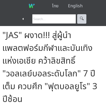
ไทย
English
◐
🔍︎
"JAS" ผงาด!!! สู่ผู้นำ
แพลตฟอร์มกีฬาและบันเทิง
แห่งเอเชีย คว้าลิขสิทธิ์
"วอลเลย์บอลระดับโลก" 7 ปี
เต็ม ควบศึก "ฟุตบอลยูโร" 3
ปีซ้อน