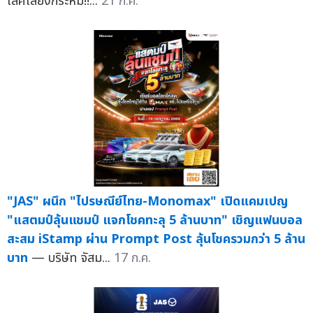
เลิศเสียงกระหึ่ม!!...
21 ก.ค.
"JAS" ผนึก "ไปรษณีย์ไทย-Monomax" เปิดแคมเปญ
"แสตมป์ลุ้นแชมป์ แจกโชคทะลุ 5 ล้านบาท" เชิญแฟนบอล
สะสม iStamp ผ่าน Prompt Post ลุ้นโชครวมกว่า 5 ล้าน
บาท
— บริษัท จัสม...
17 ก.ค.