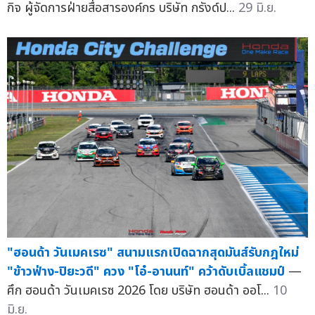
กิจ ผู้จัดการฝ่ายสื่อสารองค์กร บริษัท กรังด์ป...
29 มิ.ย.
"ฮอนด้า วันเมคเรซ" สนามแรกเปิดฉากสุดมันส์รับกฎใหม่
"ข้าวฟ่าง-ปิยะวดี" ควง "โอ๋-อานนท์" คว้าดับเบิ้ลแชมป์
—
ศึก ฮอนด้า วันเมคเรซ 2026 โดย บริษัท ฮอนด้า ออโ...
10
มิ.ย.