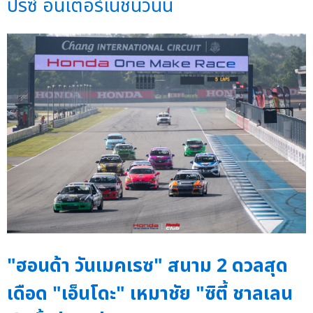
ปรีซ์ อินเตอร์เนชั่นวันนี้
"ฮอนด้า วันเมคเรซ" สนาม 2 ดวลสุด
เดือด "เอ็นโดะ" เหมาชัย "ซิตี้ ชาลเลน