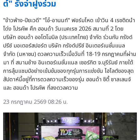
ต์" รั้งจ่าฝูงร่วม
"ข้าวฟ่าง-ปิยะวดี" "โอ๋-อานนท์" ฟอร์มโหด เข้าวิน 4 เรซติดนำ
โด่ง โปรคัพ ศึก ฮอนด้า วันเมคเรซ 2026 สนามที่ 2 โดย
บริษัท ฮอนด้า ออโตโมบิล (ประเทศไทย) จำกัด ร่วมกับ กรังด์
ปรีซ์ มอเตอร์สปอร์ต บริษัท กรังด์ปรีซ์ อินเตอร์เนชั่นแนล
จำกัด (มหาชน) ดวลความเร็วเมื่อวันที่ 18-19 กรกฎาคมที่ผ่าน
มา ที่ สนามช้าง อินเตอร์เนชั่นแนล เซอร์กิต จ.บุรีรัมย์ ภายใต้
การลุ้นแชมป์อย่างเข้มข้นของทุกรุ่นการแข่งขัน ไฮไลต์ของสุด
สัปดาห์นี้อยู่ที่การดวลความเร็วของรุ่น ฮอนด้า ซิตี้ ชาลเลนจ์
และ ฮอนด้า โปรคัพ ที่ลงดวลความ
23 กรกฎาคม 2569 08:26 น.