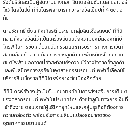
รังด์ปรีซ์และเป็นผู้จัดงานบางกอก อินเตอร์เนชั่นแนล มอเตอร์
โชว์ โดยในปีนี้ ทีทีบีไดรฟ์สามารถคว้ารางวัลเป็นปีที่ 4 ติดต่อ
กัน
นายชัชฤทธิ์ ตั้งเถกิงเกียรติ์ ประธานกลุ่มสินเชื่อรถยนต์ ทีทีบี
กล่าวถึงรางวัลนี้ว่าเป็นเครื่องยืนยันถึงความมุ่งมั่นของทีทีบี
ไดรฟ์ ในการขับเคลื่อนนวัตกรรมและการบริการทางการเงินที่
สอดคล้องกับความต้องการของลูกค้าและพันธมิตรในยุคยาน
ยนต์ไฟฟ้า นอกจากนี้ยังสะท้อนถึงความไว้วางใจจากทั้งลูกค้า
และพันธมิตรทางธุรกิจในอุตสาหกรรมรถยนต์ไฟฟ้าที่เลือกใช้
บริการสินเชื่อจากทีทีบีไดรฟ์อย่างต่อเนื่องอีกด้วย
ทีทีบีไดรฟ์ยังคงมุ่งมั่นกับบทบาทหลักในการส่งเสริมการเติบโต
ของตลาดรถยนต์ไฟฟ้าในประเทศไทย ด้วยโซลูชันทางการเงินที่
เข้าถึงง่าย ตอบโจทย์ผู้บริโภคยุคใหม่และกลุ่มธุรกิจที่ต้องการ
ความคล่องตัว พร้อมรับการเปลี่ยนแปลงสู่อนาคตของ
อุตสาหกรรมยานยนต์