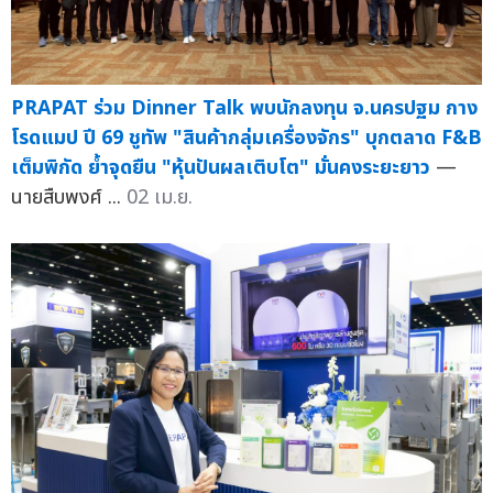
PRAPAT ร่วม Dinner Talk พบนักลงทุน จ.นครปฐม กาง
โรดแมป ปี 69 ชูทัพ "สินค้ากลุ่มเครื่องจักร" บุกตลาด F&B
เต็มพิกัด ย้ำจุดยืน "หุ้นปันผลเติบโต" มั่นคงระยะยาว
—
นายสืบพงศ์ ...
02 เม.ย.