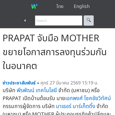
ไทย
English
◐
🔍︎
PRAPAT จับมือ MOTHER
ขยายโอกาสการลงทุนร่วมกัน
ในอนาคต
ข่าวประชาสัมพันธ์
»
ศุกร์ 27 มีนาคม 2569 15:19 น.
บริษัท
พีรพัฒน์ เทคโนโลยี
จำกัด (มหาชน) หรือ
PRAPAT เปิดบ้านต้อนรับ นาย
เอกพงศ์ โชคชัยวิทัศน์
กรรมการผู้จัดการ บริษัท
มาเธอร์ มาร์เก็ตติ้ง
จำกัด
(มหาชน) หรือ MOTHER ผู้ประกอบธุรกิจค้าปลีกและ