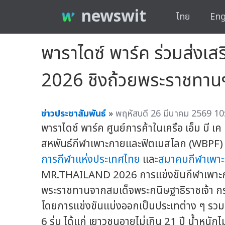
newswit
ไทย
Eng
พาราไดซ์ พาร์ค ร่วมส่งเส
2026 ชิงถ้วยพระราชทาน
ข่าวประชาสัมพันธ์
»
พฤหัสบดี 26 มีนาคม 2569 10
พาราไดซ์ พาร์ค ศูนย์การค้าในเครือ เอ็ม บี เค
สหพันธ์กีฬาเพาะกายและฟิตเนสโลก (WBPF) 
การกีฬาแห่งประเทศไทย
และ
สมาคมกีฬาเพา
MR.THAILAND 2026 การแข่งขันกีฬาเพาะกา
พระราชทานจากสมเด็จพระกนิษฐาธิราชเจ้า ก
โดยการแข่งขันแบ่งออกเป็นประเทต่าง ๆ รวมท
6 รุ่น ได้แก่ เยาวชนอายุไม่เกิน 21 ปี น้ำหนั