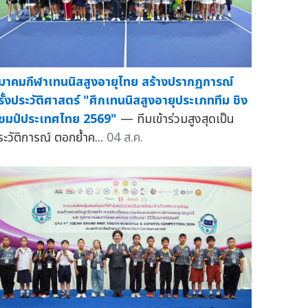
มาคมกีฬาเทนนิสสูงอายุไทย สร้างปรากฏการณ์
รั้งประวัติศาสตร์ "ศึกเทนนิสสูงอายุประเภททีม ชิง
ชมป์ประเทศไทย 2569"
— ทีมเข้าร่วมสูงสุดเป็น
ระวัติการณ์ ตอกย้ำค...
04 ส.ค.