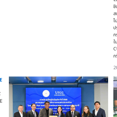
ช
ส
ไ
ป
ก
ใ
C
ก
2
E
์
RE