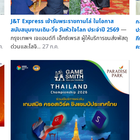
J&T Express เข้ารับพระราชทานโล่ ในโอกาส
ก
สนับสนุนงานเดิน-วิ่ง วันหัวใจโลก ประจำปี 2569
—
ป
กรุงเทพฯ เจแอนด์ที เอ็กซ์เพรส ผู้ให้บริการขนส่งพัสดุ
ก
ค.
ด่วนและโลจิ...
27 ก.ค.
คร