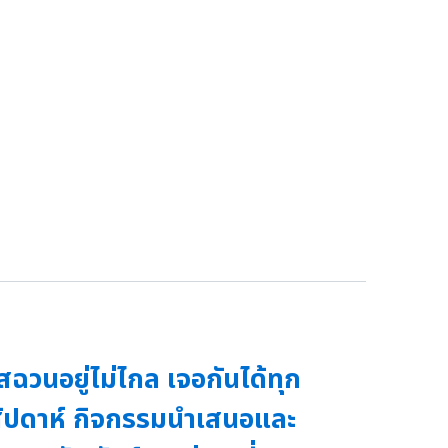
สฉวนอยู่ไม่ไกล เจอกันได้ทุก
ัปดาห์ กิจกรรมนำเสนอและ