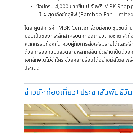
ช้อปครบ 4,000 บาทขึ้นไป รับฟรี MBK Sho
ไม้ไผ่ สุดเอ็กซ์คลูซีฟ (Bamboo Fan Limited
โดย ศูนย์การค้า MBK Center ร่วมมือกับ ชุมชนบ้าน
มอบเป็นของที่ระลึกสำหรับนักท่องเที่ยวต่างชาติ 
หัตถกรรมท้องถิ่น ควบคู่กับการส่งเสริมรายได้และสร
ด้วยการออกแบบลวดลายหลากสีสัน ขัดสานเป็นตัวอั
เอกลักษณ์ไม่ซ้ำใคร ช่วยคลายร้อนได้อย่างมีสไตล์ พร
ประณีต
ข่าวนักท่องเที่ยว+ประชาสัมพันธ์วันน