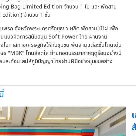
pping Bag Limited Edition จำนวน 1 ใบ และ พัดสาน
 Edition) จำนวน 1 ชิ้น
แพรก จังหวัดพระนครศรีอยุธยา ผลิต พัดสานไม้ไผ่ เพื่อ
สะท้อนแนวคิดการสนับสนุน Soft Power ไทย ผ่านงาน
้างโอกาสทางเศรษฐกิจให้กับชุมชน พัดสานแต่ละชิ้นโดดเด่น
กษร "MBK" โทนสีสดใส ถ่ายทอดบรรยากาศฤดูร้อนอย่างมี
้อมสะท้อนเสน่ห์ภูมิปัญญาไทยผ่านฝีมือช่างชุมชนอย่าง
ี้
เ
ส