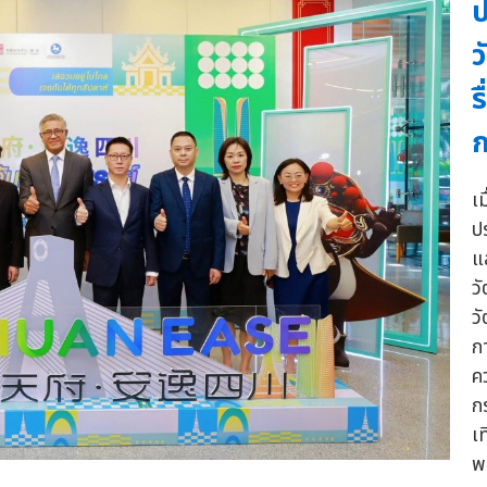
ป
ว
ร
เ
ป
แ
ว
ว
ก
ค
ก
เ
พ