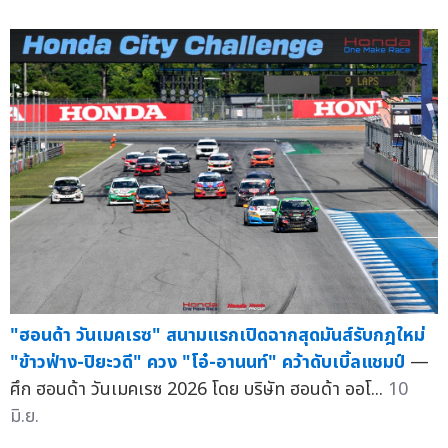
"ฮอนด้า วันเมคเรซ" สนามแรกเปิดฉากสุดมันส์รับกฎใหม่
"ข้าวฟ่าง-ปิยะวดี" ควง "โอ๋-อานนท์" คว้าดับเบิ้ลแชมป์
—
ศึก ฮอนด้า วันเมคเรซ 2026 โดย บริษัท ฮอนด้า ออโ...
10
มิ.ย.