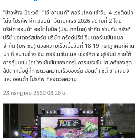
"ข้าวฟ่าง-ปิยะวดี" "โอ๋-อานนท์" ฟอร์มโหด เข้าวิน 4 เรซติดนำ
โด่ง โปรคัพ ศึก ฮอนด้า วันเมคเรซ 2026 สนามที่ 2 โดย
บริษัท ฮอนด้า ออโตโมบิล (ประเทศไทย) จำกัด ร่วมกับ กรังด์
ปรีซ์ มอเตอร์สปอร์ต บริษัท กรังด์ปรีซ์ อินเตอร์เนชั่นแนล
จำกัด (มหาชน) ดวลความเร็วเมื่อวันที่ 18-19 กรกฎาคมที่ผ่าน
มา ที่ สนามช้าง อินเตอร์เนชั่นแนล เซอร์กิต จ.บุรีรัมย์ ภายใต้
การลุ้นแชมป์อย่างเข้มข้นของทุกรุ่นการแข่งขัน ไฮไลต์ของสุด
สัปดาห์นี้อยู่ที่การดวลความเร็วของรุ่น ฮอนด้า ซิตี้ ชาลเลนจ์
และ ฮอนด้า โปรคัพ ที่ลงดวลความ
23 กรกฎาคม 2569 08:26 น.