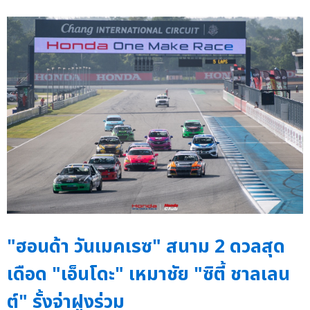
"ฮอนด้า วันเมคเรซ" สนาม 2 ดวลสุด
เดือด "เอ็นโดะ" เหมาชัย "ซิตี้ ชาลเลน
ต์" รั้งจ่าฝูงร่วม