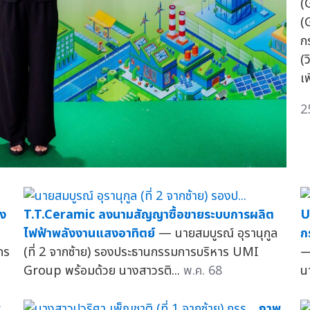
(
(
ก
(ว
เพ
2
่ง
T.T.Ceramic ลงนามสัญญาซื้อขายระบบการผลิต
U
ไฟฟ้าพลังงานแสงอาทิตย์
— นายสมบูรณ์ อุรานุกูล
ก
กร
(ที่ 2 จากซ้าย) รองประธานกรรมการบริหาร UMI
—
Group พร้อมด้วย นางสาวรติ...
พ.ค. 68
น
พ
ภาพ