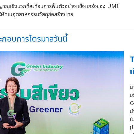
ญาณเชิงบวกที่สะท้อนการฟื้นตัวอย่างแข็งแกร่งของ UMI
ิษัทในอุตสาหกรรมวัสดุก่อสร้างไทย
ประกอบการไตรมาสวันนี้
T
เ
น
บร
C
น
ใ
(