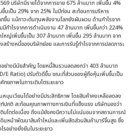
9 บริษัทมีรายได้จากการขาย 675 ล้านบาท เพิ่มขึ้น 4%
พิ่มขึ้นเป็น 29% จาก 25% ในปีก่อน สะท้อนการบริหาร
กขึ้น แม้ภาวะต้นทุนพลังงานโลกยังผันผวน ด้านกำไรจาก
มีกำไรจากการดำเนินงาน 47 ล้านบาท เพิ่มขึ้นกว่า 224%
ษัทใหญ่เพิ่มขึ้นเป็น 307 ล้านบาท เพิ่มขึ้น 295 ล้านบาท จาก
งสร้างหนี้ของบริษัทย่อย และการรับรู้กำไรจากการปลดภาระ
นอย่างมีนัยสำคัญ โดยหนี้สินรวมลดลงกว่า 403 ล้านบาท
E Ratio) ปรับตัวดีขึ้น ขณะที่ส่วนของผู้ถือหุ้นเพิ่มขึ้นเป็น
ะศักยภาพในการเติบโตระยะยาว
นหมุนเวียนได้อย่างมีประสิทธิภาพ โดยสินค้าคงเหลือลดลง
เกณฑ์ปกติ สะท้อนคุณภาพทางการเงินที่แข็งแรง บริษัทมองว่า
งเติบโตต่อเนื่อง ถึงแม้ยังคงมีความไม่แน่นอนจากสถานการณ์
นหน้าพัฒนาสินค้าใหม่และเพิ่มสัดส่วนสินค้ามาร์จิ้นสูง ซึ่ง
รอย่างยั่งยืนในระยะยาว