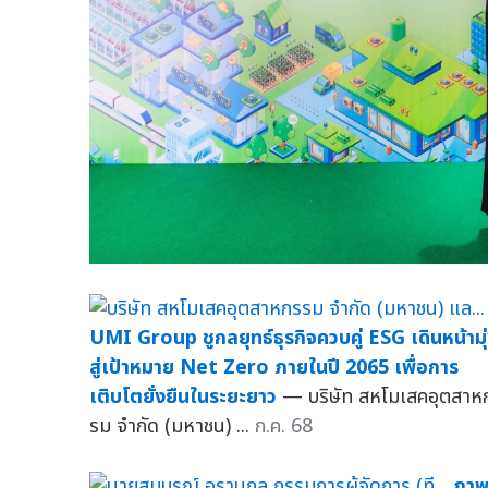
UMI Group ชูกลยุทธ์ธุรกิจควบคู่ ESG เดินหน้ามุ
สู่เป้าหมาย Net Zero ภายในปี 2065 เพื่อการ
เติบโตยั่งยืนในระยะยาว
— บริษัท สหโมเสคอุตสาห
รม จำกัด (มหาชน) ...
ก.ค. 68
ภา