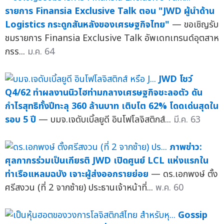
รายการ Finansia Exclusive Talk ตอน "JWD ผู้นำด้าน
Logistics กระดูกสันหลังของเศรษฐกิจไทย"
— ขอเชิญรับ
ชมรายการ Finansia Exclusive Talk อัพเดทเทรนด์อุตสาห
กรร...
ม.ค. 64
JWD โชว์
Q4/62 ทำผลงานนิวไฮท่ามกลางเศรษฐกิจชะลอตัว ดัน
กำไรสุทธิทั้งปีทะลุ 360 ล้านบาท เติบโต 62% โดดเด่นสุดใน
รอบ 5 ปี
— บมจ.เจดับเบิ้ลยูดี อินโฟโลจิสติกส์...
มี.ค. 63
ภาพข่าว:
ศุลกากรร่วมเป็นเกียรติ JWD เปิดศูนย์ LCL แห่งแรกใน
ท่าเรือแหลมฉบัง เจาะผู้ส่งออกรายย่อย
— ดร.เอกพงษ์ ตั้ง
ศรีสงวน (ที่ 2 จากซ้าย) ประธานเจ้าหน้าที่...
พ.ค. 60
Gossip