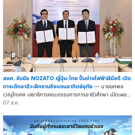
สอศ. จับมือ NOZATO ญี่ปุ่น-ไทย ปั้นช่างไฟฟ้าฝีมือดี เปิด
ทางเด็กอาชีวะฝึกงานถึงแดนอาทิตย์อุทัย
— นายยศพล
เวณุโกเศศ เลขาธิการคณะกรรมการการอาชีวศึกษา เปิดเผย...
07 ส.ค.