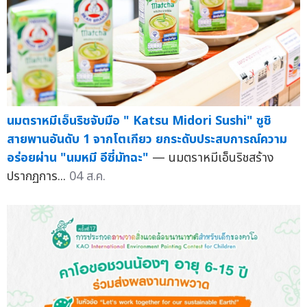
นมตราหมีเอ็นริชจับมือ " Katsu Midori Sushi" ซูชิ
สายพานอันดับ 1 จากโตเกียว ยกระดับประสบการณ์ความ
อร่อยผ่าน "นมหมี อีซี่มัทฉะ"
— นมตราหมีเอ็นริชสร้าง
ปรากฏการ...
04 ส.ค.