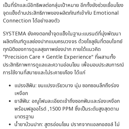
เป็นที่รักและมีอิทธิพลต่อกลุ่มเป้าหมาย อีกทั้งยังช่วยเชื่อมโยง
จุดแข็งด้านประสิทธิภาพของผลิตภัณฑ์เข้ากับ Emotional
Connection ได้อย่างลงตัว
SYSTEMA ยังคงตอกย้ำจุดแข็งในฐานะแบรนด์ที่มุ่งพัฒนา
ผลิตภัณฑ์ดูแลช่องปากแบบครบวงจร ด้วยโซลูชันที่ตอบโจทย์
ทุกมิติของการดูแลสุขภาพช่องปาก ภายใต้แนวคิด
"Precision Care + Gentle Experience" ที่ผสานทั้ง
ประสิทธิภาพการดูแลและความอ่อนโยน เพื่อมอบประสบการณ์
การใช้งานที่สบายและไม่ระคายเคือง ได้แก่
แปรงสีฟัน: ขนแปรงเรียวบาง นุ่ม ซอกซอนลึกถึงร่อง
เหงือก
ยาสีฟัน: อณูโฟมละเอียดเข้าถึงซอกฟันและร่องเหงือก
พร้อมฟลูออไรด์ ,1500 PPM ซึ่งเป็นระดับสูงสุดตาม
มาตรฐาน
น้ำยาบ้วนปาก: สูตรอ่อนโยน ปราศจากแอลกอฮอล์ ไม่