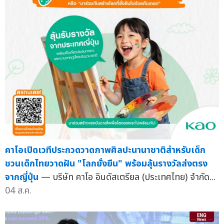
คาโอเปิดเวทีประกวดวาดภาพศิลปะนานาชาติสำหรับเด็ก
ชวนเด็กไทยวาดฝัน "โลกยั่งยืน" พร้อมลุ้นรางวัลส่งตรง
จากญี่ปุ่น
— บริษัท คาโอ อินดัสเตรียล (ประเทศไทย) จำกัด...
04 ส.ค.