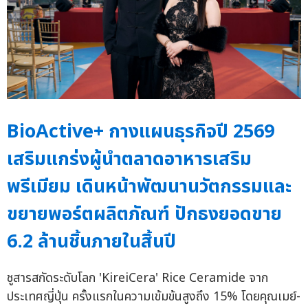
BioActive+ กางแผนธุรกิจปี 2569
เสริมแกร่งผู้นำตลาดอาหารเสริม
พรีเมียม เดินหน้าพัฒนานวัตกรรมและ
ขยายพอร์ตผลิตภัณฑ์ ปักธงยอดขาย
6.2 ล้านชิ้นภายในสิ้นปี
ชูสารสกัดระดับโลก 'KireiCera' Rice Ceramide จาก
ประเทศญี่ปุ่น ครั้งแรกในความเข้มข้นสูงถึง 15% โดยคุณเมย์-