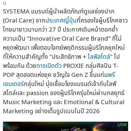
น.
SYSTEMA แบรนด์ผู้นำผลิตภัณฑ์ดูแลช่องปาก
(Oral Care) จาก
ประเทศญี่ปุ่น
ที่ครองใจผู้บริโภคชาว
ไทยมายาวนานกว่า 27 ปี ประกาศเดินหน้าตอกย้ำ
ความเป็น "Innovative Oral Care Brand" ที่ไม่
หยุดพัฒนา เพื่อตอบโจทย์พฤติกรรมผู้บริโภคยุคใหม่
ที่ให้ความสำคัญทั้ง "ประสิทธิภาพ +
ไลฟ์สไตล์
" ไป
พร้อมกัน ด้วย
การเปิดตัว
PROXIE กลุ่มศิลปิน T-
POP สุดฮอตแห่งยุค ขวัญใจ Gen Z ขึ้นแท่น
พรี
เซนเตอร์
กลุ่มใหม่ มุ่งเชื่อมโยงแบรนด์เข้ากับไลฟ์
สไตล์และ passion ของผู้บริโภครุ่นใหม่ผ่านกลยุทธ์
Music Marketing และ Emotional & Cultural
Marketing อย่างเต็มรูปแบบในปี 2026