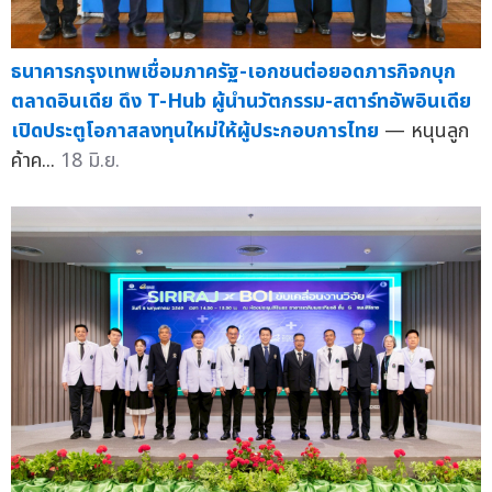
ธนาคารกรุงเทพเชื่อมภาครัฐ-เอกชนต่อยอดภารกิจกบุก
ตลาดอินเดีย ดึง T-Hub ผู้นำนวัตกรรม-สตาร์ทอัพอินเดีย
เปิดประตูโอกาสลงทุนใหม่ให้ผู้ประกอบการไทย
— หนุนลูก
ค้าค...
18 มิ.ย.