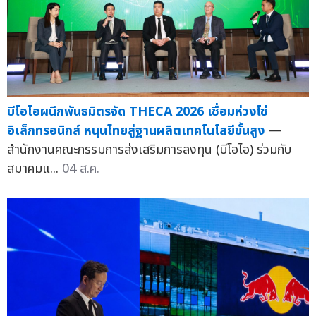
บีโอไอผนึกพันธมิตรจัด THECA 2026 เชื่อมห่วงโซ่
อิเล็กทรอนิกส์ หนุนไทยสู่ฐานผลิตเทคโนโลยีขั้นสูง
—
สำนักงานคณะกรรมการส่งเสริมการลงทุน (บีโอไอ) ร่วมกับ
สมาคมแ...
04 ส.ค.