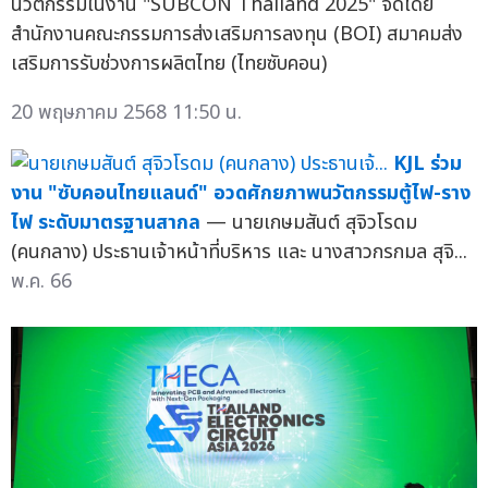
นวัตกรรมในงาน "SUBCON Thailand 2025" จัดโดย
สำนักงานคณะกรรมการส่งเสริมการลงทุน (BOI) สมาคมส่ง
เสริมการรับช่วงการผลิตไทย (ไทยซับคอน)
20 พฤษภาคม 2568 11:50 น.
KJL ร่วม
งาน "ซับคอนไทยแลนด์" อวดศักยภาพนวัตกรรมตู้ไฟ-ราง
ไฟ ระดับมาตรฐานสากล
— นายเกษมสันต์ สุจิวโรดม
(คนกลาง) ประธานเจ้าหน้าที่บริหาร และ นางสาวกรกมล สุจิ...
พ.ค. 66