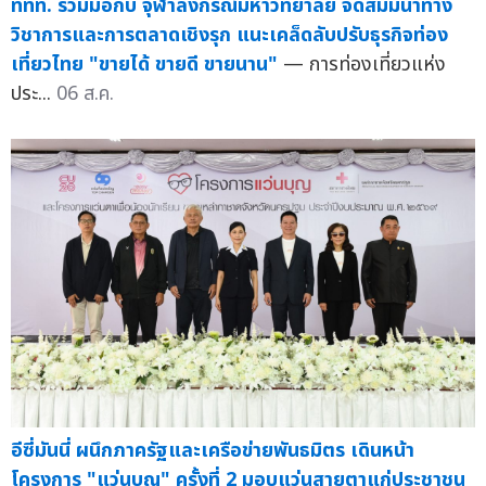
ททท. ร่วมมือกับ จุฬาลงกรณ์มหาวิทยาลัย จัดสัมมนาทาง
วิชาการและการตลาดเชิงรุก แนะเคล็ดลับปรับธุรกิจท่อง
เที่ยวไทย "ขายได้ ขายดี ขายนาน"
— การท่องเที่ยวแห่ง
ประ...
06 ส.ค.
อีซี่มันนี่ ผนึกภาครัฐและเครือข่ายพันธมิตร เดินหน้า
โครงการ "แว่นบุญ" ครั้งที่ 2 มอบแว่นสายตาแก่ประชาชน