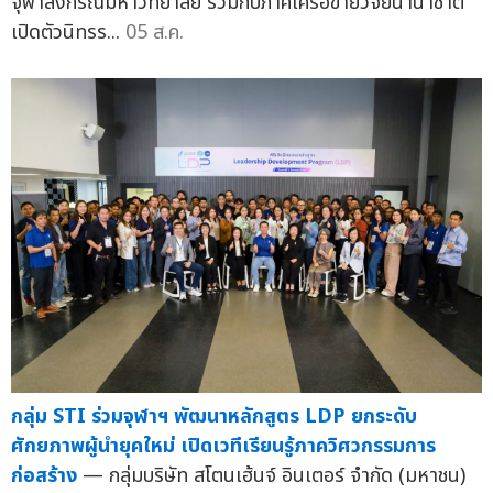
จุฬาลงกรณ์มหาวิทยาลัย ร่วมกับภาคีเครือข่ายวิจัยนานาชาติ
เปิดตัวนิทรร...
05 ส.ค.
กลุ่ม STI ร่วมจุฬาฯ พัฒนาหลักสูตร LDP ยกระดับ
ศักยภาพผู้นำยุคใหม่ เปิดเวทีเรียนรู้ภาควิศวกรรมการ
ก่อสร้าง
— กลุ่มบริษัท สโตนเฮ้นจ์ อินเตอร์ จำกัด (มหาชน)