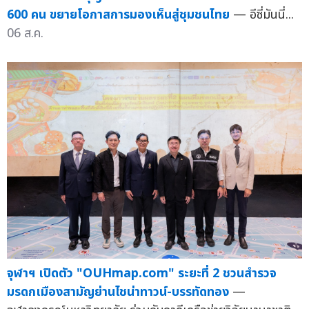
600 คน ขยายโอกาสการมองเห็นสู่ชุมชนไทย
— อีซี่มันนี่...
06 ส.ค.
จุฬาฯ เปิดตัว "OUHmap.com" ระยะที่ 2 ชวนสำรวจ
มรดกเมืองสามัญย่านไชน่าทาวน์-บรรทัดทอง
—