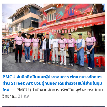
PMCU จับมือศิลปินและผู้ประกอบการ พัฒนาบรรทัดทอง
ผ่าน Street Art ชวนผู้คนออกเดินสำรวจเสน่ห์ย่านในมุม
ใหม่
— PMCU (สำนักงานจัดการทรัพย์สิน จุฬาลงกรณ์มหา
วิทยาล...
31 ก.ค.