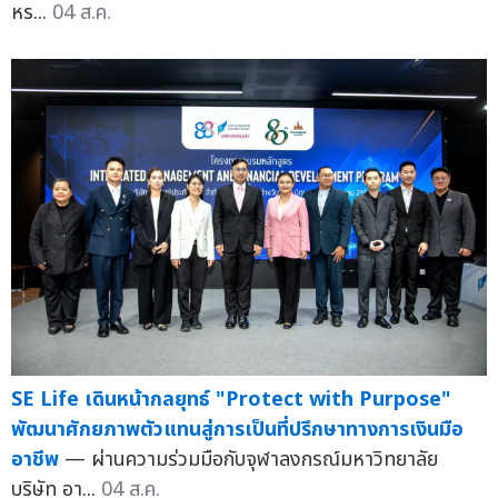
หร...
04 ส.ค.
SE Life เดินหน้ากลยุทธ์ "Protect with Purpose"
พัฒนาศักยภาพตัวแทนสู่การเป็นที่ปรึกษาทางการเงินมือ
อาชีพ
— ผ่านความร่วมมือกับจุฬาลงกรณ์มหาวิทยาลัย
บริษัท อา...
04 ส.ค.