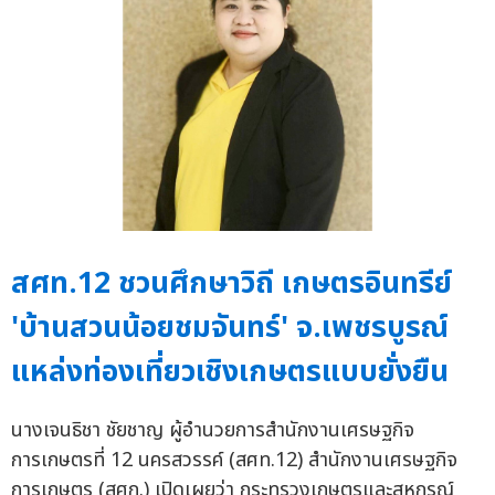
สศท.12 ชวนศึกษาวิถี เกษตรอินทรีย์
'บ้านสวนน้อยชมจันทร์' จ.เพชรบูรณ์
แหล่งท่องเที่ยวเชิงเกษตรแบบยั่งยืน
นางเจนธิชา ชัยชาญ ผู้อำนวยการสำนักงานเศรษฐกิจ
การเกษตรที่ 12 นครสวรรค์ (สศท.12) สำนักงานเศรษฐกิจ
การเกษตร (สศก.) เปิดเผยว่า กระทรวงเกษตรและสหกรณ์