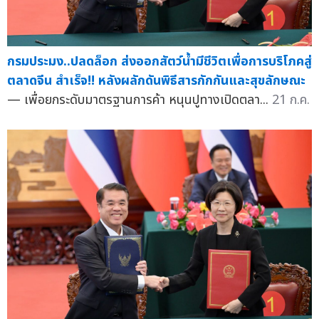
กรมประมง..ปลดล็อก ส่งออกสัตว์น้ำมีชีวิตเพื่อการบริโภคสู่
ตลาดจีน สำเร็จ!! หลังผลักดันพิธีสารกักกันและสุขลักษณะ
— เพื่อยกระดับมาตรฐานการค้า หนุนปูทางเปิดตลา...
21 ก.ค.