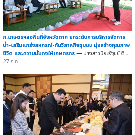
ก.เกษตรฯลงพื้นที่จังหวัดตาก ยกระดับการบริหารจัดการ
น้ำ-เสริมแกร่งสหกรณ์-ดันวิสาหกิจชุมชน มุ่งสร้างคุณภาพ
ชีวิต และความมั่นคงให้เกษตรกร
— นางสาวปิยะรัฐชย์ ติ...
27 ก.ค.