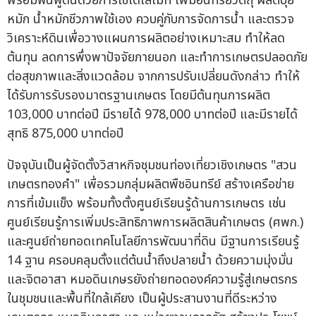
พร้อมฟื้นฟูดินด้วยการใช้โดโลไมท์ เพิ่มอินทรียวัตถุ ผลิตปุ๋ย
หมัก น้ำหมักชีวภาพใช้เอง ควบคู่กับการจัดการน้ำ และตรวจ
วิเคราะห์ดินเพื่อวางแผนการผลิตอย่างเหมาะสม ทำให้ลด
ต้นทุน ลดการพึ่งพาปัจจัยภายนอก และทำการเกษตรปลอดภัย
ต่อสุขภาพและสิ่งแวดล้อม จากการปรับเปลี่ยนดังกล่าว ทำให้
ได้รับการรับรองมาตรฐานเกษตร โดยมีต้นทุนการผลิต
103,000 บาทต่อปี มีรายได้ 978,000 บาทต่อปี และมีรายได้
สุทธิ 875,000 บาทต่อปี
ปัจจุบันเป็นผู้จัดตั้งวิสาหกิจชุมชนท่องเที่ยวเชิงเกษตร "สวน
เกษตรทองคำ" เพื่อรวมกลุ่มผลิตพืชอินทรีย์ สร้างเครือข่าย
การที่เข้มแข็ง พร้อมทั้งตั้งศูนย์เรียนรู้ด้านการเกษตร เช่น
ศูนย์เรียนรู้การเพิ่มประสิทธิภาพการผลิตสินค้าเกษตร (ศพก.)
และศูนย์ถ่ายทอดเทคโนโลยีการพัฒนาที่ดิน มีฐานการเรียนรู้
14 ฐาน ครอบคลุมตั้งแต่ต้นน้ำถึงปลายน้ำ ด้วยความมุ่งมั่น
และจิตอาสา หมอดินเกษรยังถ่ายทอดองค์ความรู้สู่เกษตรกร
ในชุมชนและพื้นที่ใกล้เคียง เป็นผู้ประสานงานที่ดีระหว่าง