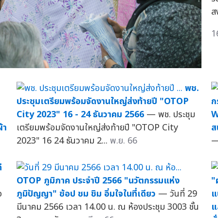
ส
1
พช.
ประชุมเตรียมพร้อมจัดงานใหญ่ส่งท้ายปี "OTOP
ก
City 2023" 16 - 24 ธันวาคม 2566
— พช. ประชุม
W
้า
เตรียมพร้อมจัดงานใหญ่ส่งท้ายปี "OTOP City
ส
2023" 16 24 ธันวาคม 2...
พ.ย. 66
—
ี
OTOP ภูมิภาค ประจำปี 2566 "นวัตกรรมแห่ง
"ผ
จ
ภูมิปัญญา" ช้อป ชม ชิม อิ่มใจในที่เดียว
— วันที่ 29
แ
มีนาคม 2566 เวลา 14.00 น. ณ ห้องประชุม 3003 ชั้น
แ