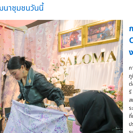
นาชุมชนวันนี้
ก
ง
ก
ภ
ต
ร
สน
ร
ถ
ป
ร