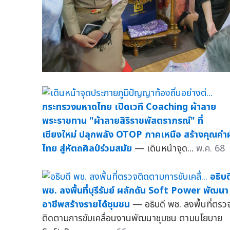
กระทรวงมหาดไทย เปิดเวที Coaching ผ้าลาย
พระราชทาน "ผ้าลายสิริราชพัสตราภรณ์" ที่
เชียงใหม่ ปลุกพลัง OTOP ภาคเหนือ สร้างคุณค่าผ
ไทย สู่หัตถศิลป์ร่วมสมัย
— เดินหน้าจุด...
พ.ค. 68
อธิบด
พช. ลงพื้นที่บุรีรัมย์ ผลักดัน Soft Power พัฒนา
อาชีพสร้างรายได้ชุมชน
— อธิบดี พช. ลงพื้นที่ตรว
ติดตามการขับเคลื่อนงานพัฒนาชุมชน ตามนโยบาย