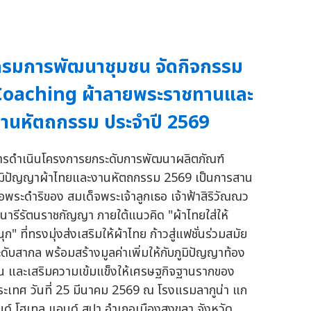
รมการพัฒนาชุมชน จัดกิจกรรม
Coaching ผ้าลายพระราชทานและ
านหัตถกรรม ประจำปี 2569
ารดำเนินโครงการยกระดับการพัฒนาผลิตภัณฑ์
ูมิปัญญาผ้าไทยและงานหัตถกรรม 2569 เป็นการสาน
่อพระดำริของ สมเด็จพระเจ้าลูกเธอ เจ้าฟ้าสิริวัณณว
ี นารีรัตนราชกัญญา ภายใต้แนวคิด "ผ้าไทยใส่ให้
ุก" ที่ทรงมุ่งส่งเสริมให้ผ้าไทย ก้าวสู่แฟชั่นร่วมสมัย
ะดับสากล พร้อมสร้างมูลค่าเพิ่มให้กับภูมิปัญญาท้อง
ิ่น และเสริมความเข้มแข็งให้เศรษฐกิจฐานรากของ
ระเทศ วันที่ 25 มีนาคม 2569 ณ โรงแรมลากูน่า แก
นด์ โฮเทล แอนด์ สปา อำเภอเมืองสงขลา จังหวัด