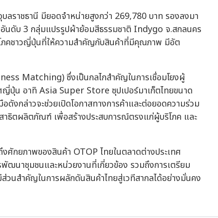
 จ.อุบลราชธานี มียอดจำหน่ายสูงกว่า 269,780 บาท รองลงมา
าท อันดับ 3 กลุ่มแปรรูปผ้าย้อมสีธรรมชาติ Indygo จ.สกลนคร
ชาวญี่ปุ่นที่ให้ความสำคัญกับสินค้าที่มีคุณภาพ มีอัต
ness Matching) ซึ่งเป็นกลไกสำคัญในการเชื่อมโยงผู้
ศญี่ปุ่น อาทิ Asia Super Store ซุปเปอร์มาเก็ตไทยขนาด
วมมือดังกล่าวจะช่วยเปิดโอกาสทางการค้าและต่อยอดความร่วม
ิตผลิตภัณฑ์ เพื่อสร้างประสบการณ์ตรงแก่ผู้บริโภค และ
้อนถึงศักยภาพของสินค้า OTOP ไทยในตลาดต่างประเทศ
รพัฒนาชุมชนและหน่วยงานที่เกี่ยวข้อง รวมถึงการเตรียม
ีส่วนสำคัญในการผลักดันสินค้าไทยสู่เวทีสากลได้อย่างมั่นคง