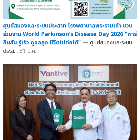
ศูนย์สมองและระบบประสาท โรงพยาบาลพระรามเก้า ชวน
ร่วมงาน World Parkinson's Disease Day 2026 "พาร์
กินสัน รู้เร็ว ดูแลถูก ชีวิตไปต่อได้"
— ศูนย์สมองและระบบ
ประส...
31 มี.ค.