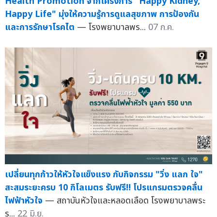
Health Promotion จากโครงการ "Happy Kidney,
Happy Life" มุ่งให้ความรู้การดูแลสุขภาพ การป้องกัน
และการรักษาโรคไต
— โรงพยาบาลพร...
07 ก.ค.
เปลี่ยนทุกก้าวให้หัวใจแข็งแรง กับกิจกรรม "วิ่ง แลก ใจ"
สะสมระยะครบ 10 กิโลเมตร รับฟรี!! โปรแกรมตรวจคลื่น
ไฟฟ้าหัวใจ
— สถาบันหัวใจและหลอดเลือด โรงพยาบาลพระ
ร...
22 มิ.ย.