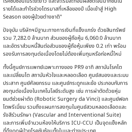
โรคซับซ้อนในระยะยาว และจะเริ่มสะท้อนผลชัดเจนมากขึ้นใน
รายได้และกำไรช่วงไตรมาสที่เหลือของปี เมื่อเข้าสู่ High
Season ของผู้ป่วยต่างชาติ"
ปัจจุบัน บริษัทฯมีฐานะทางการเงินที่แข็งแกร่ง ด้วยสินทรัพย์
รวม 7,282.0 ล้านบาท ส่วนของผู้ถือหุ้น 6,060.0 ล้านบาท
และอัตราส่วนหนี้สินต่อส่วนของผู้ถือหุ้นเพียง 0.2 เท่า พร้อม
รองรับการลงทุนต่อเนื่องโดยไม่ต้องเพิ่มทุนหรือก่อหนี้ใหม่
ทั้งนี้ศูนย์การแพทย์เฉพาะทางของ PR9 อาทิ สถาบันโรคไต
และเปลี่ยนไต สถาบันหัวใจและหลอดเลือด ศูนย์สมองและระบบ
ประสาท ศูนย์ศัลยกรรม และศูนย์กระดูกและข้อ ประกอบกับการ
ลงทุนต่อเนื่องในเทคโนโลยีระดับสูง เช่น การผ่าตัดด้วยหุ่น
ยนต์ช่วยผ่าตัด (Robotic Surgery da Vinci) และศูนย์ฟอก
ไตพรีเมี่ยม รวมถึงแผนการลงทุนในศูนย์สวนหลอดเลือดและ
รังสีร่วมรักษา (Vascular and Interventional Suite)
และการเพิ่มจำนวนห้องให้บริการ ICU-CCU เป็นจุดแข็งหลัก
ที่ดึงดูดผู้ป่วยโรคซับซ้อนทั้งในและต่างประเทศ