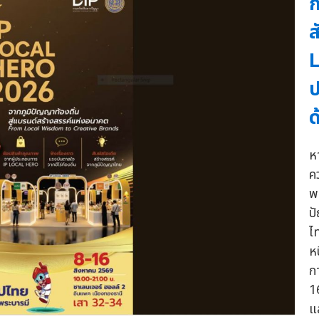
ก
ส
L
ด
ห
ค
พ
ป
ไ
ห
ก
1
แ