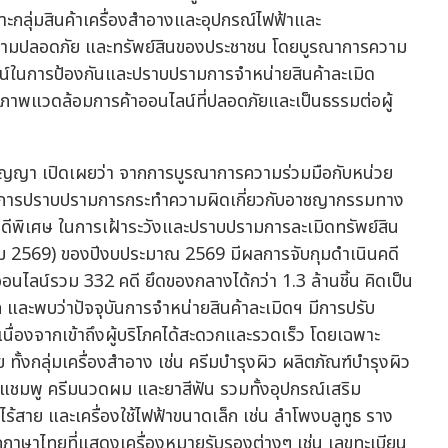
ะกลุ่มสินค้าเครื่องสำอางและอุปกรณ์ไฟฟ้าและ
พ ความปลอดภัย และทรัพย์สินของประชาชน โดยบูรณาการความ
์ในการป้องกันและปราบปรามการจำหน่ายสินค้าละเมิด
งสภาพแวดล้อมการค้าออนไลน์ที่ปลอดภัยและเป็นธรรมต่อผู้
ัญญา เปิดเผยว่า จากการบูรณาการความร่วมมือกับหน่วย
ับการปราบปรามการกระทำความผิดเกี่ยวกับอาชญากรรมทาง
ีพิเศษ ในการเฝ้าระวังและปราบปรามการละเมิดทรัพย์สิน
ม 2569) ของปีงบประมาณ 2569 มีผลการจับกุมดำเนินคดี
นไลน์รวม 332 คดี ยึดของกลางได้กว่า 1.3 ล้านชิ้น คิดเป็น
และพบว่าปัจจุบันการจำหน่ายสินค้าละเมิดฯ มีการปรับ
เนื่องจากเข้าถึงผู้บริโภคได้สะดวกและรวดเร็ว โดยเฉพาะ
 ทั้งกลุ่มเครื่องสำอาง เช่น ครีมบำรุงผิว ผลิตภัณฑ์บำรุงผิว
ำ แชมพู ครีมนวดผม และยาสีฟัน รวมทั้งอุปกรณ์เสริม
งไร้สาย และเครื่องใช้ไฟฟ้าขนาดเล็ก เช่น ลำโพงบลูทูธ ราง
ากภาษาไทยที่แสดงเครื่องหมายรับรองต่างๆ เช่น เลขทะเบียน