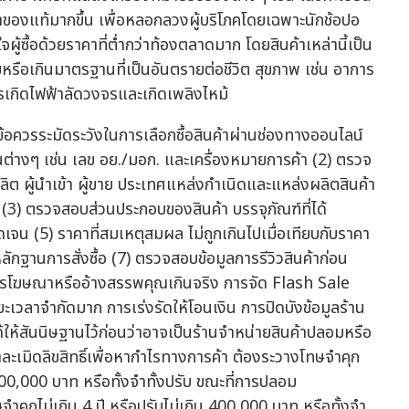
าของแท้มากขึ้น เพื่อหลอกลวงผู้บริโภคโดยเฉพาะนักช้อปอ
ผู้ซื้อด้วยราคาที่ต่ำกว่าท้องตลาดมาก โดยสินค้าเหล่านี้เป็น
มหรือเกินมาตรฐานที่เป็นอันตรายต่อชีวิต สุขภาพ เช่น อาการ
ารเกิดไฟฟ้าลัดวงจรและเกิดเพลิงไหม้
อควรระมัดระวังในการเลือกซื้อสินค้าผ่านช่องทางออนไลน์
่างๆ เช่น เลข อย./มอก. และเครื่องหมายการค้า (2) ตรวจ
ู้ผลิต ผู้นำเข้า ผู้ขาย ประเทศแหล่งกำเนิดและแหล่งผลิตสินค้า
(3) ตรวจสอบส่วนประกอบของสินค้า บรรจุภัณฑ์ที่ได้
ดเจน (5) ราคาที่สมเหตุสมผล ไม่ถูกเกินไปเมื่อเทียบกับราคา
ักฐานการสั่งซื้อ (7) ตรวจสอบข้อมูลการรีวิวสินค้าก่อน
ช่น การโฆษณาหรืออ้างสรรพคุณเกินจริง การจัด Flash Sale
วลาจำกัดมาก การเร่งรัดให้โอนเงิน การปิดบังข้อมูลร้าน
้ให้สันนิษฐานไว้ก่อนว่าอาจเป็นร้านจำหน่ายสินค้าปลอมหรือ
ละเมิดลิขสิทธิ์เพื่อหากำไรทางการค้า ต้องระวางโทษจำคุก
ง 400,000 บาท หรือทั้งจำทั้งปรับ ขณะที่การปลอม
ำคุกไม่เกิน 4 ปี หรือปรับไม่เกิน 400,000 บาท หรือทั้งจำ