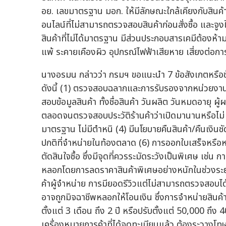
อย. เลขมาตรฐาน มอก. ให้มีลักษณะใกล้เคียงกับสินค้
อนไลน์ที่ไม่สามารถตรวจสอบสินค้าก่อนสั่งซื้อ และจูงใจ
สินค้าที่ไม่ได้มาตรฐาน มีส่วนประกอบสารเคมีต้องห้า
แพ้ ระคายเคืองผิว อุปกรณ์ไฟฟ้าเสียหาย เสี่ยงต่อก
นางอรมน กล่าวว่า กรมฯ ขอแนะนำ 7 ข้อสังเกตหรือข้
ดังนี้ (1) ตรวจสอบฉลากและการรับรองจากหน่วยงานต
สอบข้อมูลสินค้า ทั้งชื่อสินค้า วันผลิต วันหมดอายุ ผ
ตลอดจนตรวจสอบประวัติร้านค้าว่าเปิดมานานหรือไม่ 
มาตรฐาน ไม่มีตำหนิ (4) มีนโยบายคืนสินค้า/คืนเงินชั
ปกติที่จำหน่ายในท้องตลาด (6) การออกใบเสร็จหรือหล
ตัดสินใจซื้อ ซึ่งมีจุดที่ควรระมัดระวังเป็นพิเศษ เ
หลอกโดยการลดราคาสินค้าพิเศษอย่างหนักในช่วงระยะเ
ค้าผู้จำหน่าย การมียอดรีวิวแต่ไม่สามารถตรวจสอบได
อาจถูกมิจฉาชีพหลอกให้โอนเงิน ซึ่งการจำหน่ายสินค้า
ตั้งแต่ 3 เดือน ถึง 2 ปี หรือปรับตั้งแต่ 50,000 ถึ
เครื่องหมายการค้าที่ได้จดทะเบียนแล้ว ต้องระวางโทษจ