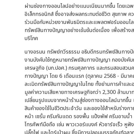
ผ่านช่องทางออนไลน์อย่างแนบเนียนมากขึ้น โดยเฉพา
อิเล็กทรอนิกส์ ซึ่งอาจส่งผลกระทบต่อชีวิต สุขภา
ร่วมมือกับหน่วยงานพันธมิตรและแพลตฟอร์มออนไลน
ทรัพย์สินทางปัญญาอย่างเข้มข้นต่อเนื่อง เพื่อสร้า
บริโภค
นางอรมน ทรัพย์ทวีรธรรม อธิบดีกรมทรัพย์สินทางป
งานบังคับใช้กฎหมายทรัพย์สินทางปัญญา กองบังค
เศรษฐกิจ (บก.ปอศ.) กรมศุลกากร และกรมสอบสวนคด
ทางปัญญา โดย 6 เดือนแรก (ตุลาคม 2568 - มีนาค
ละเมิดทรัพย์สินทางปัญญาในไทย ทั้งย่านการค้าและออ
มูลค่าความเสียหายทางเศรษฐกิจกว่า 2,300 ล้านบาท 
เปลี่ยนรูปแบบจากหน้าร้านสู่ช่องทางออนไลน์มากขึ้น 
สินค้าของใช้ในชีวิตประจำวัน และของใช้สำหรับร่างกาย
หน้า เซรั่ม ครีมกันแดด รองพื้น แป้งพัฟ ครีมอาบน้
โทรศัพท์มือถือ เช่น พาวเวอร์แบงค์ หัวชาร์จเร็ว หูฟั
ปลั๊กไฟ และไดร์เป่าผม ซึ่งมีการปลอมบรรจุภัณฑ์ฉล