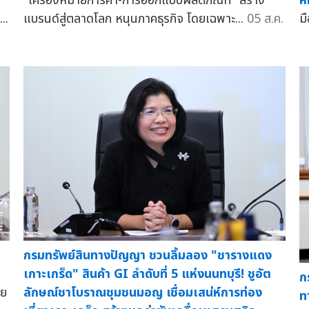
"เครื่องหมายการค้า-การออกแบบผลิตภัณฑ์" สร้าง
ห
...
แบรนด์สู่ตลาดโลก หนุนภาคธุรกิจ โดยเฉพาะ...
05 ส.ค.
ม
กรมทรัพย์สินทางปัญญา ชวนลิ้มลอง "ชารางแดง
เกาะเกร็ด" สินค้า GI ลำดับที่ 5 แห่งนนทบุรี! ชูอัต
ก
ดย
ลักษณ์ชาโบราณชุมชนมอญ เชื่อมเสน่ห์การท่อง
ท