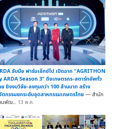
RDA จับมือ ฟาร์มเอ็กซ์โป เปิดฉาก "AGRITHON
y ARDA Season 3" ดึงเกษตรกร-สตาร์ทอัพทั่ว
ทย ชิงงบวิจัย-ลงทุนกว่า 100 ล้านบาท สร้าง
วัตกรรมยกระดับอุตสาหกรรมเกษตรไทย
— สำนัก
านพัฒ...
13 พ.ค.