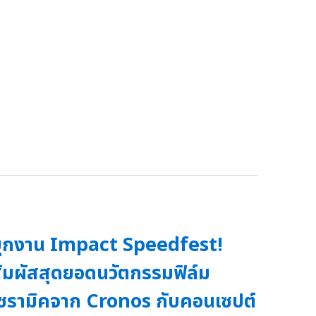
ุกงาน Impact Speedfest!
ัมผัสสุดยอดนวัตกรรมฟิล์ม
ซรามิคจาก Cronos กับคอนเซปต์