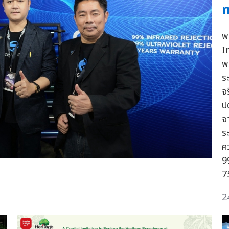
ท
พ
I
พ
ร
จ
ป
จ
ร
ค
9
7
2