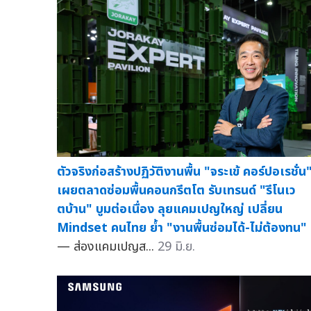
ตัวจริงก่อสร้างปฏิวัติงานพื้น "จระเข้ คอร์ปอเรชั่น
เผยตลาดซ่อมพื้นคอนกรีตโต รับเทรนด์ "รีโนเว
ตบ้าน" บูมต่อเนื่อง ลุยแคมเปญใหญ่ เปลี่ยน
Mindset คนไทย ย้ำ "งานพื้นซ่อมได้-ไม่ต้องทน"
— ส่องแคมเปญส...
29 มิ.ย.