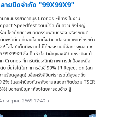
ลายขีดจำกัด "99X99X9"
ามาชมบรรยากาศบูธ Cronos Films ในงาน
mpact Speedfest งานนี้จัดเต็มความยิ่งใหญ่
ร้อมโชว์ศักยภาพนวัตกรรมฟิล์มกรองแสงรถยนต์
ะดับพรีเมียมที่ตอบโจทย์ทั้งสายสปอร์ตและคนรักรถตัว
ริง! ไฮไลท์เด็ดที่พลาดไม่ได้ของงานนี้คือการชูคอนเซ
ต์ 99X99X9 ซึ่งเป็นหัวใจสำคัญของฟิล์มเซรามิคแท้
าก Cronos ที่การันตีประสิทธิภาพการปกป้องเหนือ
ะดับ มั่นใจได้ในทุกการขับขี่ 99% IR Rejection (ลด
วามร้อนสูงสุด) บล็อครังสีอินฟราเรดได้สูงสุดถึง
9.2% (และค่าป้องกันพลังงานแสงอาทิตย์รวม TSER
5%) บอกลาปัญหาห้องโดยสารอบอ้าว สู้
4 กรกฎาคม 2569 17:40 น.