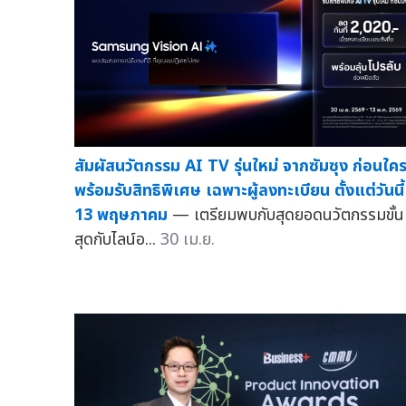
สัมผัสนวัตกรรม AI TV รุ่นใหม่ จากซัมซุง ก่อนใค
พร้อมรับสิทธิพิเศษ เฉพาะผู้ลงทะเบียน ตั้งแต่วันนี้
13 พฤษภาคม
— เตรียมพบกับสุดยอดนวัตกรรมขั้น
สุดกับไลน์อ...
30 เม.ย.