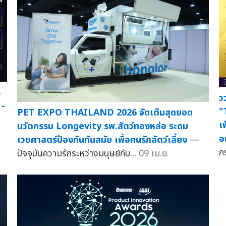
ร
ว
 -
"
PET EXPO THAILAND 2026 จัดเต็มสุดยอด
เ
นวัตกรรม Longevity รพ.สัตว์ทองหล่อ ระดม
อ
เวชศาสตร์ป้องกันทันสมัย เพื่อคนรักสัตว์เลี้ยง
—
ก
ปัจจุบันความรักระหว่างมนุษย์กับ...
09 เม.ย.