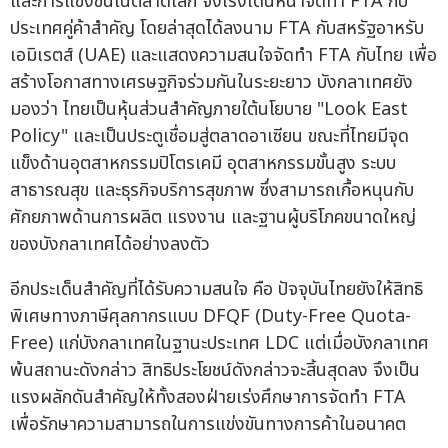
และการแข่งขันในตลาดโลก จึงเร่งเดินหน้าจัดทำ FTA กับ
ประเทศคู่ค้าสำคัญ โดยล่าสุดได้ลงนาม FTA กับสหรัฐอาหรับ
เอมิเรตส์ (UAE) และแสดงความสนใจจัดทำ FTA กับไทย เพื่อ
สร้างโอกาสทางเศรษฐกิจร่วมกันในระยะยาว บังกลาเทศยัง
มองว่า ไทยเป็นหุ้นส่วนสำคัญภายใต้นโยบาย "Look East
Policy" และเป็นประตูเชื่อมสู่ตลาดอาเซียน ขณะที่ไทยมีจุด
แข็งด้านอุตสาหกรรมปิโตรเคมี อุตสาหกรรมขั้นสูง ระบบ
สาธารณสุข และธุรกิจบริการสุขภาพ ซึ่งสามารถเกื้อหนุนกับ
ศักยภาพด้านการผลิต แรงงาน และฐานผู้บริโภคขนาดใหญ่
ของบังกลาเทศได้อย่างลงตัว
อีกประเด็นสำคัญที่ได้รับความสนใจ คือ ปัจจุบันไทยยังให้สิทธิ
พิเศษทางภาษีศุลกากรแบบ DFQF (Duty-Free Quota-
Free) แก่บังกลาเทศในฐานะประเทศ LDC แต่เมื่อบังกลาเทศ
พ้นสถานะดังกล่าว สิทธิประโยชน์ดังกล่าวจะสิ้นสุดลง จึงเป็น
แรงผลักดันสำคัญให้ทั้งสองฝ่ายเร่งศึกษาการจัดทำ FTA
เพื่อรักษาความสามารถในการแข่งขันทางการค้าในอนาคต