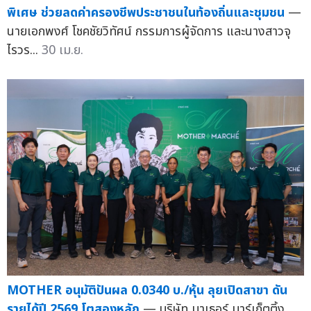
พิเศษ ช่วยลดค่าครองชีพประชาชนในท้องถิ่นและชุมชน
—
นายเอกพงศ์ โชคชัยวิทัศน์ กรรมการผู้จัดการ และนางสาวจุ
ไรวร...
30 เม.ย.
MOTHER อนุมัติปันผล 0.0340 บ./หุ้น ลุยเปิดสาขา ดัน
รายได้ปี 2569 โตสองหลัก
— บริษัท มาเธอร์ มาร์เก็ตติ้ง