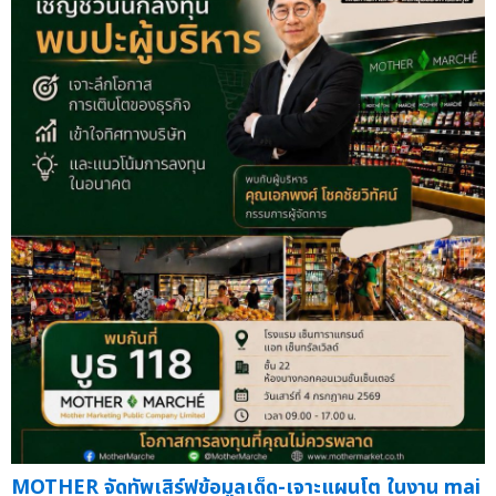
MOTHER จัดทัพเสิร์ฟข้อมูลเด็ด-เจาะแผนโต ในงาน mai