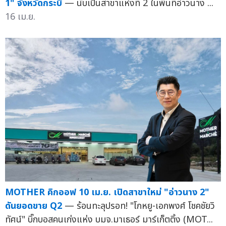
1" จังหวัดกระบี่
— นับเป็นสาขาแห่งที่ 2 ในพื้นที่อ่าวนาง ...
16 เม.ย.
MOTHER คิกออฟ 10 เม.ย. เปิดสาขาใหม่ "อ่าวนาง 2"
ดันยอดขาย Q2
— ร้อนทะลุปรอท! "โกหยู-เอกพงศ์ โชคชัยวิ
ทัศน์" บิ๊กบอสคนเก่งแห่ง บมจ.มาเธอร์ มาร์เก็ตติ้ง (MOT...