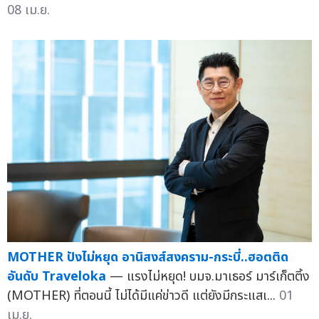
08 เม.ย.
MOTHER ปังไม่หยุด อานิสงส์สงคราม-กระบี่..ฮอตติด
อันดับ Traveloka
— แรงไม่หยุด! บมจ.มาเธอร์ มาร์เก็ตติ้ง
(MOTHER) ที่ตอนนี้ ไม่ได้มีแค่ข่าวดี แต่ยังมีกระแสเ...
01
เม.ย.