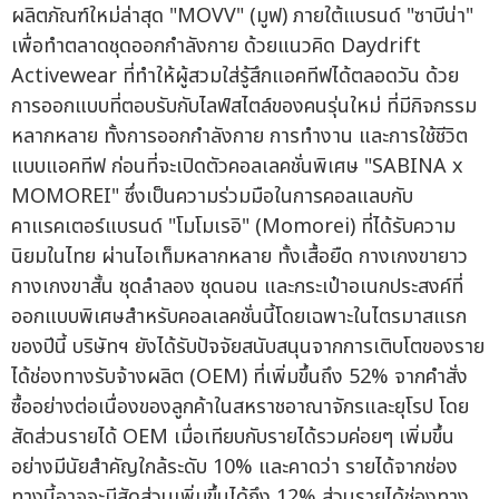
ผลิตภัณฑ์ใหม่ล่าสุด "MOVV" (มูฟ) ภายใต้แบรนด์ "ซาบีน่า"
เพื่อทำตลาดชุดออกกำลังกาย ด้วยแนวคิด Daydrift
Activewear ที่ทำให้ผู้สวมใส่รู้สึกแอคทีฟได้ตลอดวัน ด้วย
การออกแบบที่ตอบรับกับไลฟ์สไตล์ของคนรุ่นใหม่ ที่มีกิจกรรม
หลากหลาย ทั้งการออกกำลังกาย การทำงาน และการใช้ชีวิต
แบบแอคทีฟ ก่อนที่จะเปิดตัวคอลเลคชั่นพิเศษ "SABINA x
MOMOREI" ซึ่งเป็นความร่วมมือในการคอลแลบกับ
คาแรคเตอร์แบรนด์ "โมโมเรอิ" (Momorei) ที่ได้รับความ
นิยมในไทย ผ่านไอเท็มหลากหลาย ทั้งเสื้อยืด กางเกงขายาว
กางเกงขาสั้น ชุดลำลอง ชุดนอน และกระเป๋าอเนกประสงค์ที่
ออกแบบพิเศษสำหรับคอลเลคชั่นนี้โดยเฉพาะในไตรมาสแรก
ของปีนี้ บริษัทฯ ยังได้รับปัจจัยสนับสนุนจากการเติบโตของราย
ได้ช่องทางรับจ้างผลิต (OEM) ที่เพิ่มขึ้นถึง 52% จากคำสั่ง
ซื้ออย่างต่อเนื่องของลูกค้าในสหราชอาณาจักรและยุโรป โดย
สัดส่วนรายได้ OEM เมื่อเทียบกับรายได้รวมค่อยๆ เพิ่มขึ้น
อย่างมีนัยสำคัญใกล้ระดับ 10% และคาดว่า รายได้จากช่อง
ทางนี้อาจจะมีสัดส่วนเพิ่มขึ้นได้ถึง 12% ส่วนรายได้ช่องทาง