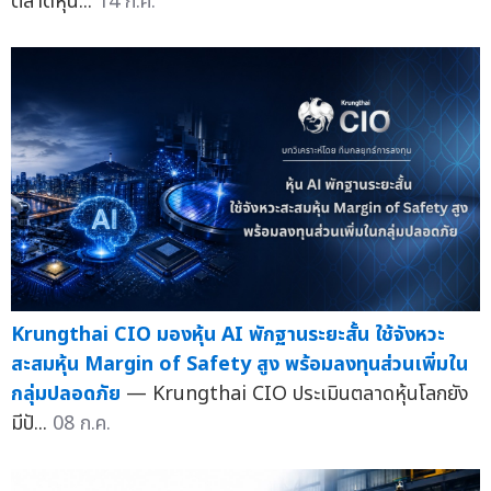
ตลาดหุ้น...
14 ก.ค.
Krungthai CIO มองหุ้น AI พักฐานระยะสั้น ใช้จังหวะ
สะสมหุ้น Margin of Safety สูง พร้อมลงทุนส่วนเพิ่มใน
กลุ่มปลอดภัย
— Krungthai CIO ประเมินตลาดหุ้นโลกยัง
มีปั...
08 ก.ค.