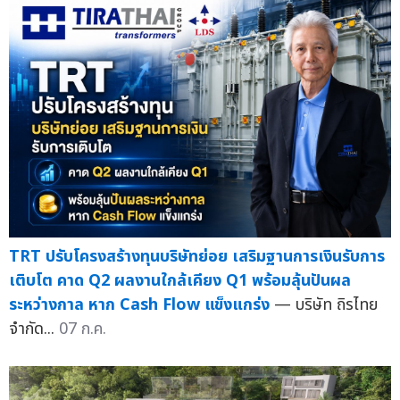
TRT ปรับโครงสร้างทุนบริษัทย่อย เสริมฐานการเงินรับการ
เติบโต คาด Q2 ผลงานใกล้เคียง Q1 พร้อมลุ้นปันผล
ระหว่างกาล หาก Cash Flow แข็งแกร่ง
— บริษัท ถิรไทย
จำกัด...
07 ก.ค.