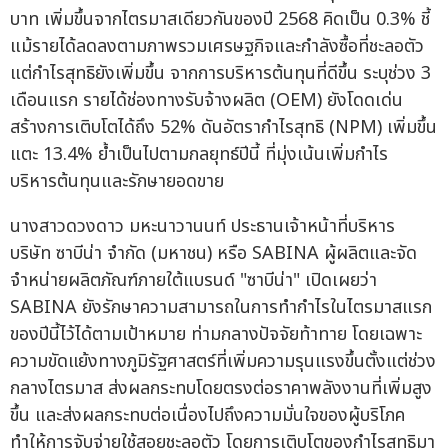
บาท เพิ่มขึ้นจากไตรมาสเดียวกันของปี 2568 คิดเป็น 0.3% ชี้
แม้รายได้ลดลงตามภาพรวมเศรษฐกิจและกำลังซื้อที่ชะลอตัว
แต่กำไรสุทธิยังเพิ่มขึ้น จากการบริหารต้นทุนที่ดีขึ้น ระบุช่วง 3
เดือนแรก รายได้ช่องทางรับจ้างผลิต (OEM) ยังโดดเด่น
สร้างการเติบโตได้ถึง 52% ดันอัตรากำไรสุทธิ (NPM) เพิ่มขึ้น
แตะ 13.4% ย้ำเป็นไปตามกลยุทธ์ปีนี้ ที่มุ่งเน้นเพิ่มกำไร
บริหารต้นทุนและรักษายอดขาย
นางสาวดวงดาว มหะนาวานนท์ ประธานเจ้าหน้าที่บริหาร
บริษัท ซาบีน่า จำกัด (มหาชน) หรือ SABINA ผู้ผลิตและจัด
จำหน่ายผลิตภัณฑ์ภายใต้แบรนด์ "ซาบีน่า" เปิดเผยว่า
SABINA ยังรักษาความสามารถในการทำกำไรในไตรมาสแรก
ของปีนี้ไว้ได้ตามเป้าหมาย ท่ามกลางปัจจัยท้าทาย โดยเฉพาะ
ความขัดแย้งทางภูมิรัฐศาสตร์ที่เพิ่มความรุนแรงขึ้นตั้งแต่ช่วง
กลางไตรมาส ส่งผลกระทบโดยตรงต่อราคาพลังงานที่เพิ่มสูง
ขึ้น และส่งผลกระทบต่อเนื่องไปถึงความมั่นใจของผู้บริโภค
ทำให้การจับจ่ายใช้สอยชะลอตัว โดยการเติบโตของกำไรสุทธิมา