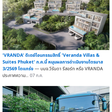
'VRANDA' ดีเดย์โอนกรรมสิทธิ์ 'Veranda Villas &
Suites Phuket' ก.ค.นี้ หนุนผลการดำเนินงานไตรมาส
3/2569 โตแกร่ง
— บมจ.วีรันดา รีสอร์ท หรือ VRANDA
ประกาศความ...
07 ก.ค.