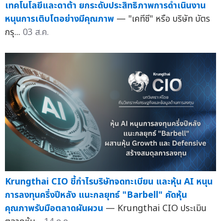
เทคโนโลยีและดาต้า ยกระดับประสิทธิภาพการดำเนินงาน
หนุนการเติบโตอย่างมีคุณภาพ
— "เคทีซี" หรือ บริษัท บัตร
กรุ...
03 ส.ค.
Krungthai CIO ชี้กำไรบริษัทจดทะเบียน และหุ้น AI หนุน
การลงทุนครึ่งปีหลัง แนะกลยุทธ์ "Barbell" คัดหุ้น
คุณภาพรับมือตลาดผันผวน
— Krungthai CIO ประเมิน