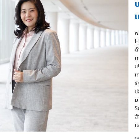
บ
เ
พ
H
ด
เท
บ
เ
ร
ป
ม
S
ส
แ