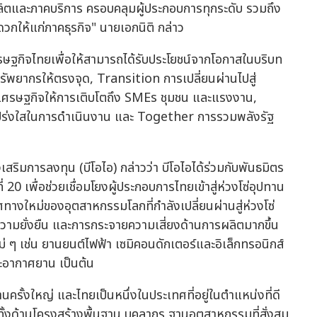
ิตและภาคบริการ ครอบคลุมผู้ประกอบการทุกระดับ รวมถึง
วกให้แก่ภาคธุรกิจ" นายเอกนิติ กล่าว
ศรษฐกิจไทยเพื่อให้สามารถได้รับประโยชน์จากโอกาสในบริบท
้ทรัพยากรให้ตรงจุด, Transition การเปลี่ยนผ่านไปสู่
ศรษฐกิจให้การเติบโตถึง SMEs ชุมชน และแรงงาน,
โปร่งใสในการดำเนินงาน และ Together การรวมพลังรัฐ
ริมการลงทุน (บีโอไอ) กล่าวว่า บีโอไอได้ร่วมกับพันธมิตร
0 เพื่อช่วยเชื่อมโยงผู้ประกอบการไทยเข้าสู่ห่วงโซ่อุปทาน
ศทางใหม่ของอุตสาหกรรมโลกที่กำลังเปลี่ยนผ่านสู่ห่วงโซ่
 ความยั่งยืน และการกระจายความเสี่ยงด้านการผลิตมากขึ้น
 ๆ เช่น ยานยนต์ไฟฟ้า เซมิคอนดักเตอร์และอิเล็กทรอนิกส์
และอากาศยาน เป็นต้น
านครั้งใหญ่ และไทยเป็นหนึ่งในประเทศที่อยู่ในตำแหน่งที่ดี
มทั้งด้านโครงสร้างพื้นฐาน บุคลากร ฐานอุตสาหกรรมที่สั่งสม