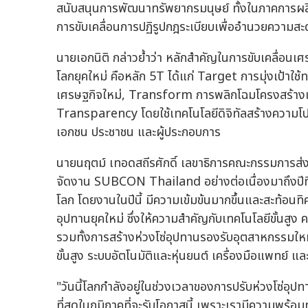
สนับสนุนการพัฒนาทรัพยากรมนุษย์ ทั้งในภาคการผล
การขับเคลื่อนการปฏิรูปกฎระเบียบเพื่ออำนวยความสะด
นายเอกนิติ กล่าวย้ำว่า หลักสำคัญในการขับเคลื่อนเ
โลกยุคใหม่ คือหลัก 5T ได้แก่ Target การมุ่งเป้าใช
เศรษฐกิจใหม่, Transform การพลิกโฉมโครงสร้างเ
Transparency โดยใช้เทคโนโลยีดิจิทัลสร้างความ
เอกชน ประชาชน และผู้ประกอบการ
นายนฤตม์ เทอดสถีรศักดิ์ เลขาธิการคณะกรรมการส่งเส
จัดงาน SUBCON Thailand อย่างต่อเนื่องมาถึงปีที่ 2
โลก โดยงานในปีนี้ มีความเข้มข้นมากขึ้นและสะท้อนทิ
อุปทานยุคใหม่ ซึ่งให้ความสำคัญกับเทคโนโลยีขั้นสูง
รวมทั้งการสร้างห่วงโซ่อุปทานรองรับอุตสาหกรรมใหม่
ขั้นสูง ระบบอัตโนมัติและหุ่นยนต์ เครื่องมือแพทย์ 
"วันนี้โลกกำลังอยู่ในช่วงเวลาของการปรับห่วงโซ่อุปท
ที่สุดในภูมิภาคที่จะรับโอกาสนี้ เพราะเรามีความพร้อ