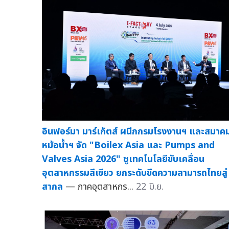
อินฟอร์มา มาร์เก็ตส์ ผนึกกรมโรงงานฯ และสมาค
หม้อน้ำฯ จัด "Boilex Asia และ Pumps and
Valves Asia 2026" ชูเทคโนโลยีขับเคลื่อน
อุตสาหกรรมสีเขียว ยกระดับขีดความสามารถไทยสู่
สากล
— ภาคอุตสาหกร...
22 มิ.ย.