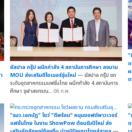
"
แ
ยัสปาล กรุ๊ป ผนึกกำลัง 4 สถาบันการศึกษา ลงนาม
ผ
้า
MOU ส่งเสริมดีไซเนอร์รุ่นใหม่
— ยัสปาล กรุ๊ป ยก
ต
ระดับอุตสาหกรรมแฟชั่นไทย ผนึกกำลัง 4 สถาบันการ
ศึกษา จุฬาลงกรณ...
06 ก.พ.
"รมว.เอกนัฏ" โชว์ "ดีพร้อม" หนุนซอฟต์พาวเวอร์
"
แฟชั่นไทย ในงาน ShowPow ต้อนรับปีใหม่ ส่ง
แ
เสริมอัตลักษณ์ท้องถิ่น นำภูมิปัญญาไทยสู่สากล
—
เ