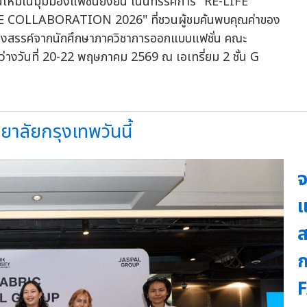
นใหม่ในมุมมองแฟชั่นยั่งยืน ในนิทรรศการ "RE-LIFE
OLLABORATION 2026" ที่ชวนผู้ชมค้นพบคุณค่าของ
์สร้างสรรค์จากนักศึกษาภาควิชาการออกแบบแฟชั่น คณะ
างวันที่ 20-22 พฤษภาคม 2569 ณ เอเทรี่ยม 2 ชั้น G
าลัยกรุงเทพวันนี้
จ
แ
ส
ก