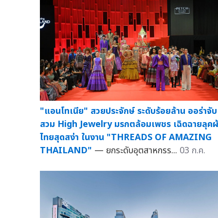
"แอนโทเนีย" สวยประจักษ์ ระดับร้อยล้าน ออร่าจับ
สวม High Jewelry มรกตล้อมเพชร เฉิดฉายลุคผ
ไทยสุดสง่า ในงาน "THREADS OF AMAZING
THAILAND"
— ยกระดับอุตสาหกรร...
03 ก.ค.