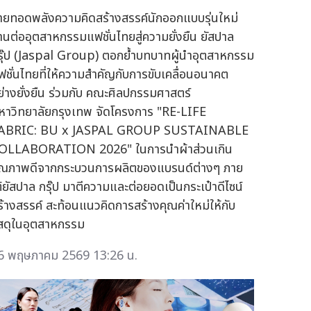
่ายทอดพลังความคิดสร้างสรรค์นักออกแบบรุ่นใหม่
านต่ออุตสาหกรรมแฟชั่นไทยสู่ความยั่งยืน ยัสปาล
รุ๊ป (Jaspal Group) ตอกย้ำบทบาทผู้นำอุตสาหกรรม
ฟชั่นไทยที่ให้ความสำคัญกับการขับเคลื่อนอนาคต
ย่างยั่งยืน ร่วมกับ คณะศิลปกรรมศาสตร์
หาวิทยาลัยกรุงเทพ จัดโครงการ "RE-LIFE
ABRIC: BU x JASPAL GROUP SUSTAINABLE
OLLABORATION 2026" ในการนำผ้าส่วนเกิน
ุณภาพดีจากกระบวนการผลิตของแบรนด์ต่างๆ ภาย
ต้ยัสปาล กรุ๊ป มาตีความและต่อยอดเป็นกระเป๋าดีไซน์
ร้างสรรค์ สะท้อนแนวคิดการสร้างคุณค่าใหม่ให้กับ
ัสดุในอุตสาหกรรม
6 พฤษภาคม 2569 13:26 น.