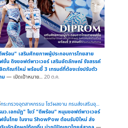
ดีพร้อม" เสริมศักยภาพผู้ประกอบการไทยสาย
ฟชั่น ดึงซอฟต์พาวเวอร์ เสริมอัตลักษณ์ รังสรรค์
ลิตภัณฑ์ใหม่ พร้อมชี้ 3 เทรนด์ที่ต้องเร่งปรับตัว
าม
— เปิดเป้าหมาย...
20 ต.ค.
รมว.เอกนัฏ" โชว์ "ดีพร้อม" หนุนซอฟต์พาวเวอร์
ฟชั่นไทย ในงาน ShowPow ต้อนรับปีใหม่ ส่ง
สริมอัตลักษณ์ท้องถิ่น นำภูมิปัญญาไทยสู่สากล
—