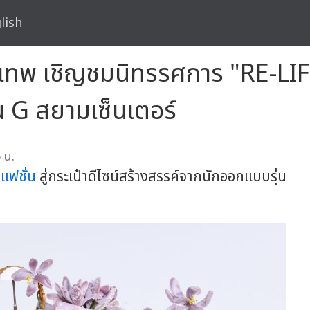
lish
ุงเทพ เชิญชมนิทรรศการ "RE-LIF
้น G สยามเซ็นเตอร์
 น.
แฟชั่น
สู่กระเป๋าดีไซน์สร้างสรรค์จากนักออกแบบรุ่น