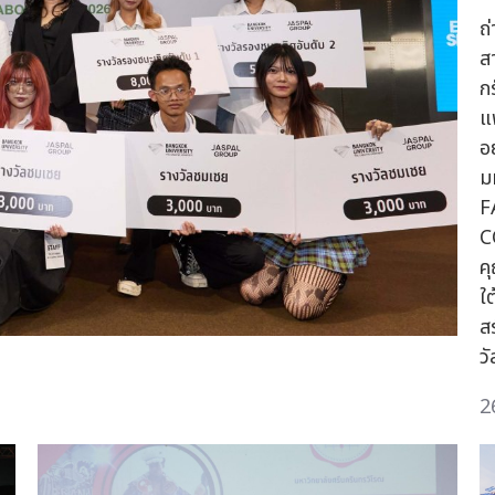
ถ
ส
ก
แ
อ
ม
F
C
ค
ใ
ส
ว
2