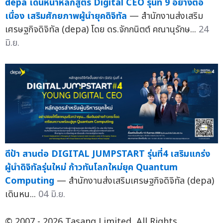
depa เดินหน้าหลักสูตร Digital CEO รุ่นที่ 9 อย่างต่อ
เนื่อง เสริมศักยภาพผู้นำยุคดิจิทัล
— สำนักงานส่งเสริม
เศรษฐกิจดิจิทัล (depa) โดย ดร.จักกนิตต์ คณานุรักษ...
24
มิ.ย.
ดีป้า สานต่อ DIGITAL JUMPSTART รุ่นที่4 เสริมแกร่ง
ผู้นำดิจิทัลรุ่นใหม่ ก้าวทันโลกใหม่ยุค Quantum
Computing
— สำนักงานส่งเสริมเศรษฐกิจดิจิทัล (depa)
เดินหน...
04 มิ.ย.
© 2007 - 2026 Tasang Limited, All Rights