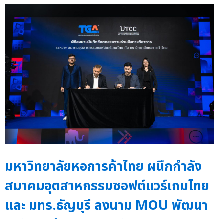
มหาวิทยาลัยหอการค้าไทย ผนึกกำลัง
สมาคมอุตสาหกรรมซอฟต์แวร์เกมไทย
และ มทร.ธัญบุรี ลงนาม MOU พัฒนา