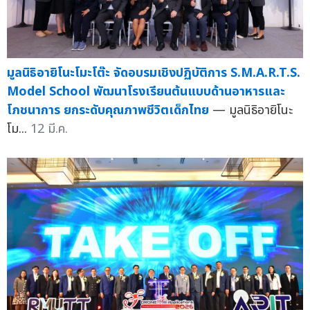
มูลนิธิอายิโนะโมะโต๊ะ จัดอบรมเชิงปฏิบัติการ S.M.A.R.T.S.
Model School พัฒนาโรงเรียนต้นแบบด้านอาหารและ
โภชนาการ ยกระดับคุณภาพชีวิตเด็กไทย
— มูลนิธิอายิโนะ
โม...
12 มี.ค.