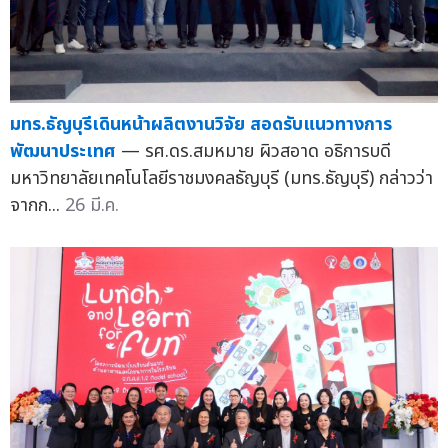
มทร.ธัญบุรีเดินหน้าผลิตงานวิจัย สอดรับแนวทางการ
พัฒนาประเทศ
— รศ.ดร.สมหมาย ผิวสอาด อธิการบดี
มหาวิทยาลัยเทคโนโลยีราชมงคลธัญบุรี (มทร.ธัญบุรี) กล่าวว่า
จากก...
26 มี.ค.