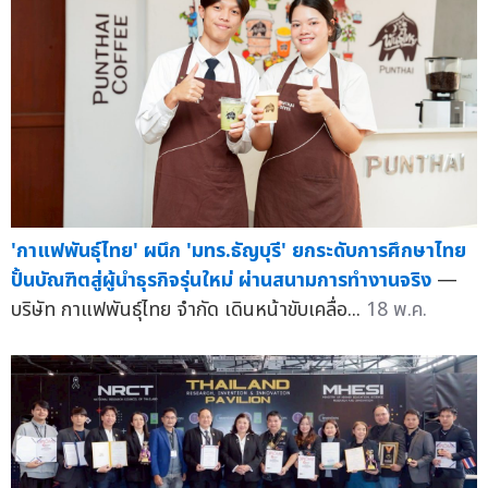
'กาแฟพันธุ์ไทย' ผนึก 'มทร.ธัญบุรี' ยกระดับการศึกษาไทย
ปั้นบัณฑิตสู่ผู้นำธุรกิจรุ่นใหม่ ผ่านสนามการทำงานจริง
—
บริษัท กาแฟพันธุ์ไทย จำกัด เดินหน้าขับเคลื่อ...
18 พ.ค.