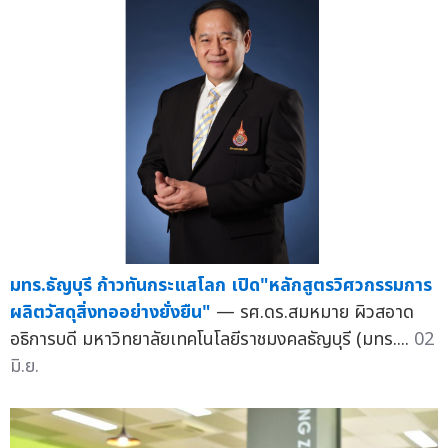
มทร.ธัญบุรี ก้าวทันกระแสโลก เปิด"หลักสูตรวิศวกรรมการ
ผลิตวัสดุสิ่งทออย่างยั่งยืน"
— รศ.ดร.สมหมาย ผิวสอาด
อธิการบดี มหาวิทยาลัยเทคโนโลยีราชมงคลธัญบุรี (มทร....
02
มิ.ย.