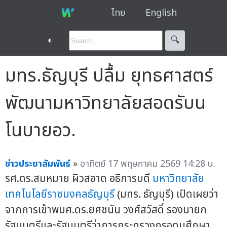
ไทย
English
◐
🔍︎
มทร.ธัญบุรี ปลื้ม ยุทธศาสตร์
พัฒนามหาวิทยาลัยสอดรับน
โนบายอว.
ข่าวประชาสัมพันธ์
»
อาทิตย์ 17 พฤษภาคม 2569 14:28 น.
รศ.ดร.สมหมาย ผิวสอาด อธิการบดี
มหาวิทยาลัย
เทคโนโลยีราชมงคลธัญบุรี
(มทร. ธัญบุรี) เปิดเผยว่า
จากการเข้าพบศ.ดร.ยศชนัน วงศ์สวัสดิ์ รองนายก
รัฐมนตรีและรัฐมนตรีว่าการกระทรวงกรอุดมศึกษา