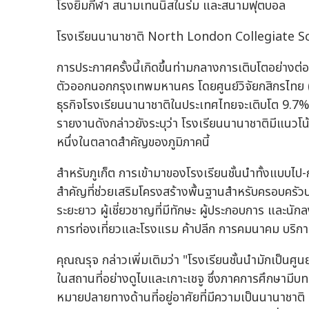
โรงยิมกีฬา สนามเทนนิสในร่ม และสนามฟุตบอล
โรงเรียนนานาชาติ North London Collegiate S
การประกาศครั้งนี้เกิดขึ้นท่ามกลางการเติบโตอย่างต
ตัวออกนอกกรุงเทพมหานคร โดยศูนย์วิจัยกสิกรไทย
ธุรกิจโรงเรียนนานาชาติในประเทศไทยจะเติบโต 9.7% 
รายงานดังกล่าวยังระบุว่า โรงเรียนนานาชาติมีแนวโน้
หนึ่งในตลาดสำคัญของภูมิภาคนี้
สำหรับภูเก็ต การเข้ามาของโรงเรียนชั้นนำทั้งแบบไป
สำคัญที่ช่วยเสริมโครงสร้างพื้นฐานสำหรับครอบครัว
ระยะยาว ผู้เชี่ยวชาญที่มีทักษะ ผู้ประกอบการ และนัก
การท่องเที่ยวและโรงแรม ค้าปลีก การคมนาคม บริกา
คุณณรุจ กล่าวเพิ่มเติมว่า "โรงเรียนชั้นนำมักเป็นศูน
ในสถานที่อย่างดูไบและเกาะเชจู ซึ่งภาคการศึกษามีบ
หมายปลายทางด้านที่อยู่อาศัยที่มีความเป็นนานาช