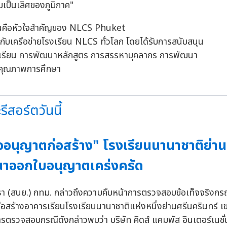
ามเป็นเลิศของภูมิภาค"
านคือหัวใจสำคัญของ NLCS Phuket
ับเครือข่ายโรงเรียน NLCS ทั่วโลก โดยได้รับการสนับสนุน
รียน การพัฒนาหลักสูตร การสรรหาบุคลากร การพัฒนา
นคุณภาพการศึกษา
สอร์ตวันนี้
อนุญาตก่อสร้าง" โรงเรียนนานาชาติย่าน
ณาออกใบอนุญาตเคร่งครัด
 (สนย.) กทม. กล่าวถึงความคืบหน้าการตรวจสอบข้อเท็จจริงกรณีมี
ร้างอาคารเรียนโรงเรียนนานาชาติแห่งหนึ่งย่านศรีนครินทร์ 
ตรวจสอบกรณีดังกล่าวพบว่า บริษัท คิดส์ แคมพัส อินเตอร์เนชั่น