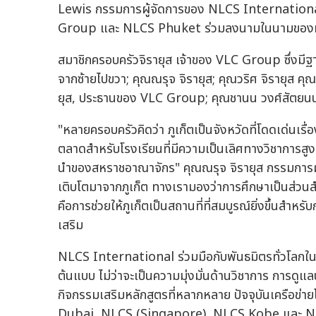
Lewis กรรมการผู้จัดการของ NLCS International
Group และ NLCS Phuket ร่วมลงนามในนามของทั
สมาชิกครอบครัวจิรายุส เจ้าของ VLC Group ซึ่งมี
จากซ้ายไปขวา; คุณณรุจ จิรายุส; คุณวริศ จิรายุส คุ
ยุส, ประธานของ VLC Group; คุณชานน วงศ์สัตยนน
"หลายครอบครัวคิดว่า ภูเก็ตเป็นจังหวัดที่โดดเด่นเรื่อง
ตลาดสำหรับโรงเรียนที่มีความเป็นเลิศทางวิชาการสูง
นำของสหราชอาณาจักร" คุณณรุจ จิรายุส กรรมการผู
เติบโตมาจากภูเก็ต ทางเรามองว่าการศึกษาเป็นส่วน
คือการช่วยให้ภูเก็ตเป็นสถานที่ที่สมบูรณ์ยิ่งขึ้นสำหร
เสริม
NLCS International ร่วมมือกับพันธมิตรทั่วโลกใ
ต้นแบบ ไม่ว่าจะเป็นความมุ่งมั่นด้านวิชาการ การดูแ
กิจกรรมเสริมหลักสูตรที่หลากหลาย ปัจจุบันเครือข
Dubai, NLCS (Singapore), NLCS Kobe และ NL