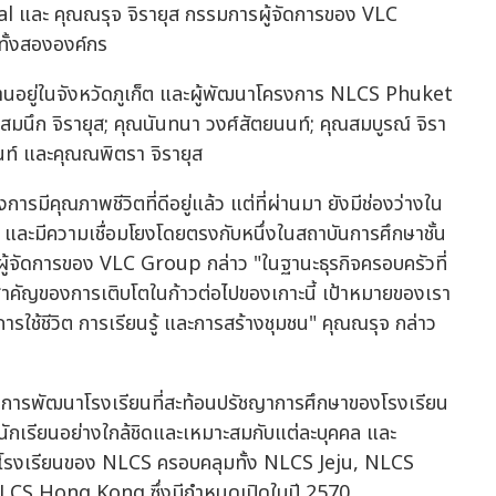
 และ คุณณรุจ จิรายุส กรรมการผู้จัดการของ VLC
้งสององค์กร
ฐานอยู่ในจังหวัดภูเก็ต และผู้พัฒนาโครงการ NLCS Phuket
ณสมนึก จิรายุส; คุณนันทนา วงศ์สัตยนนท์; คุณสมบูรณ์ จิรา
ท์ และคุณณพิตรา จิรายุส
การมีคุณภาพชีวิตที่ดีอยู่แล้ว แต่ที่ผ่านมา ยังมีช่องว่างใน
 และมีความเชื่อมโยงโดยตรงกับหนึ่งในสถาบันการศึกษาชั้น
้จัดการของ VLC Group กล่าว "ในฐานะธุรกิจครอบครัวที่
สำคัญของการเติบโตในก้าวต่อไปของเกาะนี้ เป้าหมายของเรา
ับการใช้ชีวิต การเรียนรู้ และการสร้างชุมชน" คุณณรุจ กล่าว
นการพัฒนาโรงเรียนที่สะท้อนปรัชญาการศึกษาของโรงเรียน
ลนักเรียนอย่างใกล้ชิดและเหมาะสมกับแต่ละบุคคล และ
่ายโรงเรียนของ NLCS ครอบคลุมทั้ง NLCS Jeju, NLCS
CS Hong Kong ซึ่งมีกำหนดเปิดในปี 2570