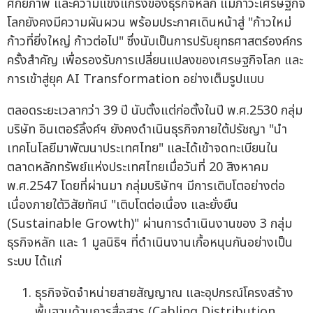
ศักยภาพ และความแข็งแกร่งของธุรกิจหลัก แม้ภาวะเศรษฐกิจ
โลกยังคงมีความผันผวน พร้อมประกาศเดินหน้าสู่ "ก้าวใหม่
ก้าวที่ยิ่งใหญ่ ก้าวต่อไป" ซึ่งนับเป็นการปรับยุทธศาสตร์องค์กร
ครั้งสำคัญ เพื่อรองรับการเปลี่ยนแปลงของเศรษฐกิจโลก และ
การเข้าสู่ยุค AI Transformation อย่างเต็มรูปแบบ
ตลอดระยะเวลากว่า 39 ปี นับตั้งแต่ก่อตั้งในปี พ.ศ.2530 กลุ่ม
บริษัท อินเตอร์ลิ้งค์ฯ ยังคงดำเนินธุรกิจภายใต้ปรัชญา "นำ
เทคโนโลยีมาพัฒนาประเทศไทย" และได้เข้าจดทะเบียนใน
ตลาดหลักทรัพย์แห่งประเทศไทยเมื่อวันที่ 20 สิงหาคม
พ.ศ.2547 โดยที่ผ่านมา กลุ่มบริษัทฯ มีการเติบโตอย่างต่อ
เนื่องภายใต้วิสัยทัศน์ "เติบโตต่อเนื่อง และยั่งยืน
(Sustainable Growth)" ผ่านการดำเนินงานของ 3 กลุ่ม
ธุรกิจหลัก และ 1 มูลนิธิฯ ที่ดำเนินงานเกื้อหนุนกันอย่างเป็น
ระบบ ได้แก่
ธุรกิจจัดจำหน่ายสายสัญญาณ และอุปกรณ์โครงสร้าง
พื้นฐานด้านการสื่อสาร (Cabling Distribution