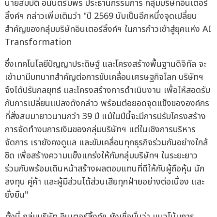
นายสมบัติ อนันตรัมพร ประธานกรรมการ กลุ่มบริษัทอินเตอร์
ลิ้งค์ฯ กล่าวเพิ่มเติมว่า "ปี 2569 นับเป็นอีกหนึ่งจุดเปลี่ยน
สำคัญของกลุ่มบริษัทอินเตอร์ลิ้งค์ฯ ในการก้าวเข้าสู่ยุคแห่ง AI
Transformation
ซึ่งเทคโนโลยีปัญญาประดิษฐ์ และโครงสร้างพื้นฐานดิจิทัล จะ
เข้ามามีบทบาทสำคัญต่อการขับเคลื่อนเศรษฐกิจโลก บริษัทฯ
จึงได้ปรับกลยุทธ์ และโครงสร้างการดำเนินงาน เพื่อให้สอดรับ
กับการเปลี่ยนแปลงดังกล่าว พร้อมต่อยอดจุดแข็งขององค์กร
ที่สั่งสมมายาวนานกว่า 39 ปี แม้ในปีนี้จะมีการปรับโครงสร้าง
การจัดทำงบการเงินของกลุ่มบริษัทฯ แต่ในเชิงการบริหาร
จัดการ เรายังคงดูแล และขับเคลื่อนทุกธุรกิจร่วมกันอย่างใกล้
ชิด เพื่อสร้างความแข็งแกร่งให้กับกลุ่มบริษัทฯ ในระยะยาว
ร่วมกับพร้อมเดินหน้าสร้างผลตอบแทนที่ดีให้กับผู้ถือหุ้น นัก
ลงทุน คู่ค้า และผู้มีส่วนได้ส่วนเสียทุกฝ่ายอย่างต่อเนื่อง และ
ยั่งยืน"
ทั้งนี้ กลุ่มบริษัท อินเตอร์ลิ้งค์ฯ ยังเชื่อมั่นว่า แนวโน้มการ