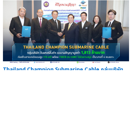
Thailand Champion Submarine Cable กลุ่มบริษัท
อินเตอร์ลิ้งค์ฯ ลงนามสัญญามูลค่า 1,813 ล้านบาท
ก่อสร้างสายเคเบิลแรงสูง 115 เควี
— พร้อม Fiber 24
Core ไปยังเ...
07 ก.ค.