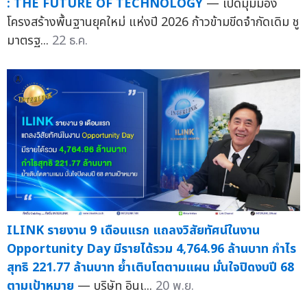
: THE FUTURE OF TECHNOLOGY
— เปิดมุมมอง
โครงสร้างพื้นฐานยุคใหม่ แห่งปี 2026 ก้าวข้ามขีดจำกัดเดิม ชู
มาตรฐ...
22 ธ.ค.
ILINK รายงาน 9 เดือนแรก แถลงวิสัยทัศน์ในงาน
Opportunity Day มีรายได้รวม 4,764.96 ล้านบาท กำไร
สุทธิ 221.77 ล้านบาท ย้ำเติบโตตามแผน มั่นใจปิดงบปี 68
ตามเป้าหมาย
— บริษัท อินเ...
20 พ.ย.