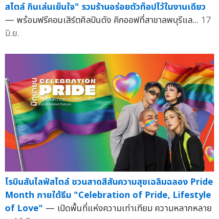
สไตล์ กินเล่นเย็นใจ" รวมร้านอร่อยตัวท็อปไว้ในงานเดียว
— พร้อมฟรีคอนเสิร์ตศิลปินดัง คิกออฟที่สาขาลพบุรีแล...
17
มิ.ย.
โรบินสันไลฟ์สไตล์ ชวนสาดสีสันความสุขเฉลิมฉลอง Pride
Month ภายใต้ธีม "Celebration of Pride, Lifestyle
of Love"
— เปิดพื้นที่แห่งความเท่าเทียม ความหลากหลาย