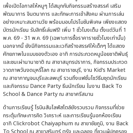
เพื่อเปิดโอกาสให้หนูๆ ได้สนุกกับกิจกรรมสร้างสรรค์ เสริม
พัฒนาการ จินตนาการ และทักษะการเข้าสังคม ผ่านการเล่น
อย่างเหมาะสมตามวัย พร้อมมอบโปรโมชันพิเศษ เพียงแสดง
บัตรนักเรียน รับสิทธิ์เล่นฟรี! เพิ่ม 1 ชั่วโมงเต็ม ตั้งแต่วันที่ 1
พ.ค. 69 - 31 พ.ค. 69 (เฉพาะการซื้อราคารายชั่วโมงเท่านั้น)
นอกจากนี้ ยังมีกิจกรรมและเวทีสร้างสรรค์ให้เด็กๆ ได้แสดง
ศักยภาพในแบบของตัวเอง อาทิ การประกวดหนูน้อยชาติพันธุ์
และชนเผ่านานาชาติ ณ สาขาสมุทรปราการ, กิจกรรมประกวด
วาดภาพวันงดบุหรี่โลก ณ สาขาราชบุรี, งาน Kid's Market
ณ สาขากาญจนบุรีและลพบุรี รวมถึงแฟชั่นโชว์ธีมชุดนักเรียน
และกิจกรรม Dance Party ธีมนักเรียน ในงาน Back To
School & Dance Party ณ สาขาศรีสมาน
ด้านการเรียนรู้ โรบินสันไลฟ์สไตล์ยังรวบรวม กิจกรรมที่ช่วย
กระตุ้นทักษะการคิด วิเคราะห์ และการเรียนรู้นอกห้องเรียน
อาทิ Clickrobot Chaiyaphum ณ สาขาชัยภูมิ, งาน Back
To School ณ สาขาสุรินทร์ ตรัง และฉลอง ที่ชวนผู้ปกครอง