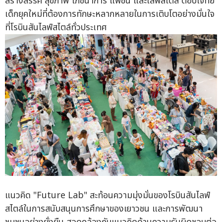
สร้างสรรค์ สุขภาพ โภชนาการ แฟชั่น และไลฟ์สไตล์ ตอบโจทย์
เด็กยุคใหม่ที่ต้องการทักษะหลากหลายในการเติบโตอย่างมั่นใจ
ที่โรบินสันไลฟ์สไตล์ทั่วประเทศ
แนวคิด "Future Lab" สะท้อนความมุ่งมั่นของโรบินสันไลฟ์
สไตล์ในการสนับสนุนการศึกษาของเยาวชน และการพัฒนา