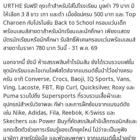
URTHE รับฟรี! ถุงเท้าสำหรับใส่ไปโรงเรียน มูลค่า 79 บาท มี
ให้เลือก 3 สี ขาว เทา และดำ เมื่อช้อปครบ 500 บาท และ Top
Charoen กับโปรโมชัน Back to School กรอบแว่นเด็ก
พร้อมเลนส์สายตาสำหรับนักเรียนและนักศึกษา เพียงแสดง
บัตรนักเรียนหรือนักศึกษา รับสิทธิ์พิเศษกรอบแว่นพร้อมเลนส์
สายตาในราคา 780 บาท วันนี้ - 31 พ.ค. 69
นอกจากนี้ ยังมี ห้างสรรพสินค้าโรบินสัน ยังได้รวบรวมแฟชั่น
ชุดนักเรียนและไอเทมไลฟ์สไตล์จากแบรนด์ชั้นนำไว้อย่างครบ
ครัน อาทิ Converse, Crocs, Baoji, IQ Sports, Vans,
Ving, Lacoste, FBT, Rip Curl, Quicksilver, Roxy และ
Puma รวมไปถึง Supersports ที่รวบรวมเสื้อผ้าและ
อุปกรณ์สำหรับวิชาพละ กีฬา และการฝึกซ้อมจากแบรนด์ดัง
เช่น Nike, Adidas, Fila, Reebok, K-Swiss และ
Skechers และ Power Buyที่คัดสรรสินค้าอิเล็กทรอนิกส์และ
แกดเจ็ตตัวช่วยการเรียนรู้ของเด็กยุคใหม่ ไม่ว่าจะเป็นหูฟัง
นาฬิกา สายรัดข้อมือ และพัดลมพกพา จากแบรนด์ชั้นนำอย่าง