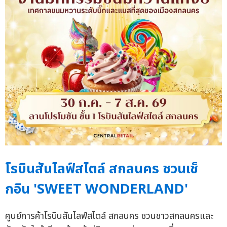
โรบินสันไลฟ์สไตล์ สกลนคร ชวนเช็
กอิน 'SWEET WONDERLAND'
ศูนย์การค้าโรบินสันไลฟ์สไตล์ สกลนคร ชวนชาวสกลนครและ