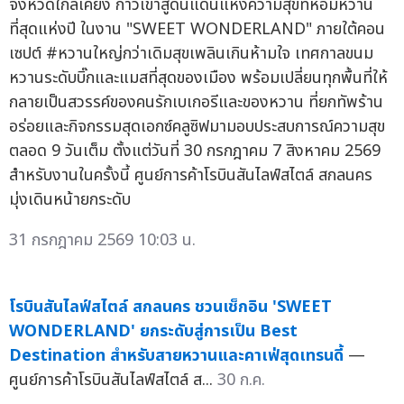
จังหวัดใกล้เคียง ก้าวเข้าสู่ดินแดนแห่งความสุขที่หอมหวาน
ที่สุดแห่งปี ในงาน "SWEET WONDERLAND" ภายใต้คอน
เซปต์ #หวานใหญ่กว่าเดิมสุขเพลินเกินห้ามใจ เทศกาลขนม
หวานระดับบิ๊กและแมสที่สุดของเมือง พร้อมเปลี่ยนทุกพื้นที่ให้
กลายเป็นสวรรค์ของคนรักเบเกอรีและของหวาน ที่ยกทัพร้าน
อร่อยและกิจกรรมสุดเอกซ์คลูซิฟมามอบประสบการณ์ความสุข
ตลอด 9 วันเต็ม ตั้งแต่วันที่ 30 กรกฎาคม 7 สิงหาคม 2569
สำหรับงานในครั้งนี้ ศูนย์การค้าโรบินสันไลฟ์สไตล์ สกลนคร
มุ่งเดินหน้ายกระดับ
31 กรกฎาคม 2569 10:03 น.
โรบินสันไลฟ์สไตล์ สกลนคร ชวนเช็กอิน 'SWEET
WONDERLAND' ยกระดับสู่การเป็น Best
Destination สำหรับสายหวานและคาเฟ่สุดเทรนดี้
—
ศูนย์การค้าโรบินสันไลฟ์สไตล์ ส...
30 ก.ค.