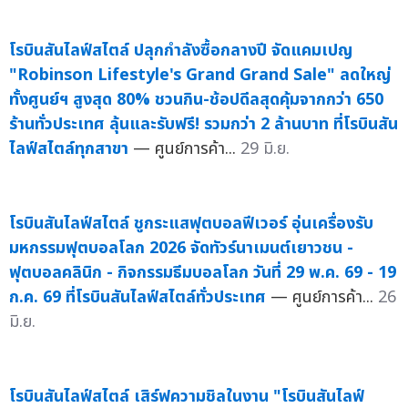
โรบินสันไลฟ์สไตล์ ปลุกกำลังซื้อกลางปี จัดแคมเปญ
"Robinson Lifestyle's Grand Grand Sale" ลดใหญ่
ทั้งศูนย์ฯ สูงสุด 80% ชวนกิน-ช้อปดีลสุดคุ้มจากกว่า 650
ร้านทั่วประเทศ ลุ้นและรับฟรี! รวมกว่า 2 ล้านบาท ที่โรบินสัน
ไลฟ์สไตล์ทุกสาขา
— ศูนย์การค้า...
29 มิ.ย.
โรบินสันไลฟ์สไตล์ ชูกระแสฟุตบอลฟีเวอร์ อุ่นเครื่องรับ
มหกรรมฟุตบอลโลก 2026 จัดทัวร์นาเมนต์เยาวชน -
ฟุตบอลคลินิก - กิจกรรมธีมบอลโลก วันที่ 29 พ.ค. 69 - 19
ก.ค. 69 ที่โรบินสันไลฟ์สไตล์ทั่วประเทศ
— ศูนย์การค้า...
26
มิ.ย.
โรบินสันไลฟ์สไตล์ เสิร์ฟความชิลในงาน "โรบินสันไลฟ์