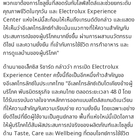
พวกเขาต้องการโซลูชั่นที่สอดรับกับไลฟ์สไตล์และช่วยยกระดับ
คุณภาพชีวิตในทุกวัน และ Electrolux Experience
Center แห่งใหม่นี้สะท้อนให้เห็นถึงเทรนด์ดังกล่าว และแสดง
ให้เห็นว่าอีเลคโทรลักซ์กำลังเน้นแนวทางที่ให้ความสำคัญกับ
ประสบการณ์ของผู้บริโภคมากยิ่งขึ้น ผ่านการผสานนวัตกรรม
ดีไซน์ และความยั่งยืน ที่เข้ากับการใช้ชีวิต การทำอาหาร และ
การดูแลบ้านของผู้บริโภค"
ด้านนายอเล็กซิส ริชาร์ด กล่าวว่า การเปิด Electrolux
Experience Center ครั้งนี้ถือเป็นอีกหนึ่งก้าวสำคัญขอ
งอีเลคโทรลักซ์ในประเทศไทย "อีเลคโทรลักซ์เติบโตเคียงข้างผู้
บริโภค พันธมิตรธุรกิจ และคนไทย ตลอดระยะเวลา 48 ปี โดย
ได้รับแรงบันดาลใจจากหลักการออกแบบสไตล์สแกนดิเนเวียน
ที่ให้ความสำคัญกับความเรียบง่าย ความยั่งยืน โดยเฉพาะอย่าง
ยิ่งดีไซน์ที่ยึดผู้ใช้งานเป็นศูนย์กลาง พื้นที่แห่งใหม่นี้เปิดโอกาส
ให้ผู้บริโภคได้สัมผัสประสบการณ์จริงของผลิตภัณฑ์และโซลูชั่น
ด้าน Taste, Care และ Wellbeing ที่ตอบโจทย์การใช้ชีวิต