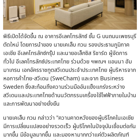
พิธีเปิดได้จัดขึ้น ณ อาคารอีเลคโทรลักซ์ ชั้น G บนถนนเพชรบุรี
ตัดใหม่ โดยการนำของ นายเคเล็บ กวน รองประธานภูมิภาค
เอเชีย อีเลคโทรลักซ์กรุ๊ป และนายอเล็กซิส ริชาร์ด ผู้จัดการ
ทั่วไป อีเลคโทรลักซ์ประเทศไทย ร่วมด้วย ฯพณฯ แอนนา ฮัม
มาเกรน เอกอัครราชทูตสวีเดนประจำประเทศไทย ผู้บริหารจาก
หอการค้าไทย-สวีเดน (SweCham) และจาก Business
Sweden ซึ่งสะท้อนถึงความร่วมมืออันแข็งแกร่งระหว่าง
สวีเดนและประเทศไทยด้านนวัตกรรมเครื่องใช้ไฟฟ้าภายในบ้าน
และการพัฒนาอย่างยั่งยืน
นายเคเล็บ กวน กล่าวว่า "ความคาดหวังของผู้บริโภคในเอเชีย
มีการเปลี่ยนแปลงอย่างรวดเร็ว ผู้บริโภคในปัจจุบันเชื่อมต่อกัน
มากขึ้น มีข้อมูลมากขึ้น และมองหามากกว่าแค่ตัวผลิตภัณฑ์