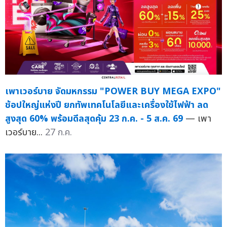
เพาเวอร์บาย จัดมหกรรม "POWER BUY MEGA EXPO"
ช้อปใหญ่แห่งปี ยกทัพเทคโนโลยีและเครื่องใช้ไฟฟ้า ลด
สูงสุด 60% พร้อมดีลสุดคุ้ม 23 ก.ค. - 5 ส.ค. 69
— เพา
เวอร์บาย...
27 ก.ค.