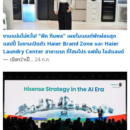
งานแน่นไม่หวั่น! "พีค ภีมพล" เผยโมเมนต์พักผ่อนสุด
แฮปปี้ ในงานเปิดตัว Haier Brand Zone และ Haier
Laundry Center สาขาแรก ที่โฮมโปร แฟชั่น ไอส์แลนด์
— เรียกว่าเป็...
24 ก.ค.