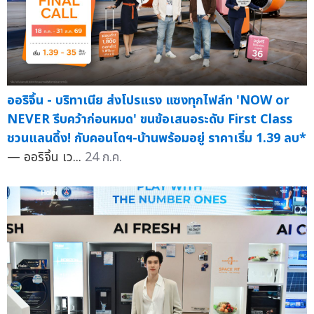
ออริจิ้น - บริทาเนีย ส่งโปรแรง แซงทุกไฟล์ท 'NOW or
NEVER รีบคว้าก่อนหมด' ขนข้อเสนอระดับ First Class
ชวนแลนดิ้ง! กับคอนโดฯ-บ้านพร้อมอยู่ ราคาเริ่ม 1.39 ลบ*
— ออริจิ้น เว...
24 ก.ค.