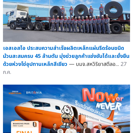
เอสเอสไอ ประสบความสำเร็จผลิตเหล็กแผ่นรีดร้อนชนิด
ม้วนสะสมครบ 45 ล้านตัน มุ่งช่วยลูกค้าแข่งขันได้และยั่งยืน
ด้วยห่วงโซ่อุปทานเหล็กสีเขียว
— บมจ.สหวิริยาสตีลอ...
27
ก.ค.