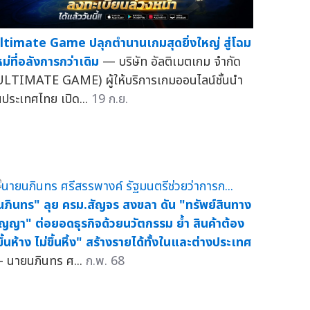
ltimate Game ปลุกตำนานเกมสุดยิ่งใหญ่ สู่โฉม
หม่ที่อลังการกว่าเดิม
— บริษัท อัลติเมตเกม จำกัด
ULTIMATE GAME) ผู้ให้บริการเกมออนไลน์ชั้นนำ
นประเทศไทย เปิด...
19 ก.ย.
นภินทร" ลุย ครม.สัญจร สงขลา ดัน "ทรัพย์สินทาง
ัญญา" ต่อยอดธุรกิจด้วยนวัตกรรม ย้ำ สินค้าต้อง
ขึ้นห้าง ไม่ขึ้นหิ้ง" สร้างรายได้ทั้งในและต่างประเทศ
 นายนภินทร ศ...
ก.พ. 68