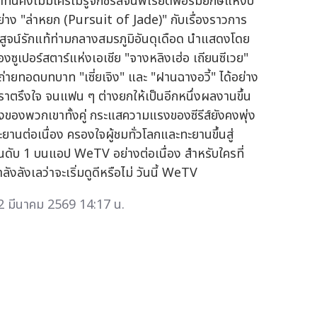
ทีนี้คงไม่มีใครไม่รู้จักซีรีส์จีนพีเรียดฟอร์มยักษ์แห่งปี
ย่าง "ล่าหยก (Pursuit of Jade)" กับเรื่องราวการ
ิสูจน์รักแท้ท่ามกลางสมรภูมิอันดุเดือด นำแสดงโดย
องซูเปอร์สตาร์แห่งเอเชีย "จางหลิงเฮ่อ เถียนซีเวย"
ี่ถ่ายทอดบทบาท "เซี่ยเจิง" และ "ฝานฉางอวี้" ได้อย่าง
ราตรึงใจ จนแฟน ๆ ต่างยกให้เป็นอีกหนึ่งผลงานขึ้น
ิ้งของพวกเขาทั้งคู่ กระแสความแรงของซีรีส์ยังคงพุ่ง
ะยานต่อเนื่อง ครองใจผู้ชมทั่วโลกและทะยานขึ้นสู่
ันดับ 1 บนแอป WeTV อย่างต่อเนื่อง สำหรับใครที่
ลังลังเลว่าจะเริ่มดูดีหรือไม่ วันนี้ WeTV
2 มีนาคม 2569 14:17 น.