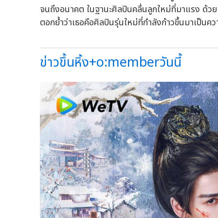
จนถึงอนาคต ในฐานะศิลปินคลื่นลูกใหม่ที่มาแรง ด้ว
ตอกย้ำว่าเธอคือศิลปินรุ่นใหม่ที่กำลังก้าวขึ้นมาเป็
ข่าวขึ้นหิ้ง+o:memberวันนี้