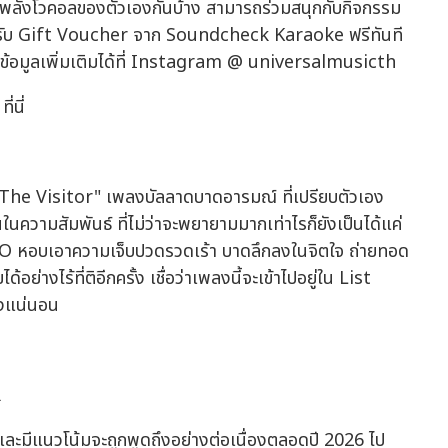
บพลังโวคอลของตัวเองกันบ้าง สามารถร่วมสนุกกับกิจกรรม
บ Gift Voucher จาก Soundcheck Karaoke ฟรีทันที
ย ดูข้อมูลเพิ่มเติมได้ที่ Instagram @ universalmusicth
่นี่
 "The Visitor" เพลงบัลลาดบาดอารมณ์ ที่เปรียบตัวเอง
คืนในความสัมพันธ์ ที่ไม่ว่าจะพยายามมากเท่าไรก็ยังเป็นได้แค่
IRO หอบเอาความเจ็บปวดรวดเร้า บาดลึกลงในจิตใจ ถ่ายทอด
ย่างไร้ที่ติอีกครั้ง เชื่อว่าเพลงนี้จะเข้าไปอยู่ใน List
ฟังแน่นอน
่
R
และมีแนวโน้มจะถูกพูดถึงอย่างต่อเนื่องตลอดปี 2026 ไป