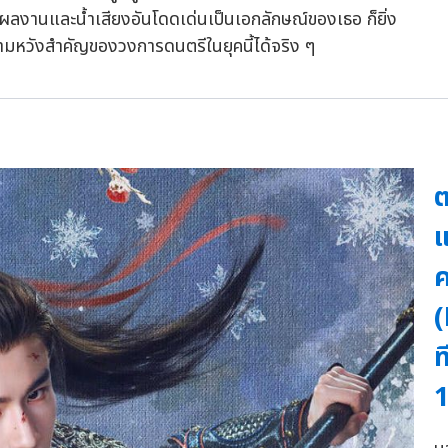
ยผลงานและน้ำเสียงอันโดดเด่นเป็นเอกลักษณ์ของเธอ ก็ยิ่ง
นความหวังสำคัญของวงการดนตรีในยุคนี้ได้จริง ๆ
ต
แ
ค
(
ท
1