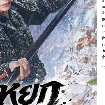
นา
อ
พ
ส
ท
ต
ห
ท
อ
กำ
1