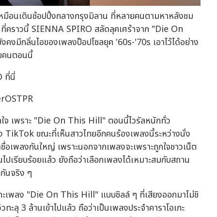
หมือนเดินช้อปปิ้งกลางกรุงมิลาน ที่หลายคนตามหาหลังชม
ที่คราวนี้ SIENNA SPIRO สลัดลุคเศร้าจาก "Die On
่ยังคงมีกลิ่นไอของเพลงป็อปโซลยุค '60s-'70s เอาไว้ได้อย่าง
ยคนตอนนี้
่นี่
verOSTPR
ลกใจ เพราะ "Die On This Hill" ตอนนี้ไวรัลหนักทั่ว
ง TikTok ขณะที่เห็นสาวไทยอีกคนร้องเพลงนี้ระหว่างนั่ง
หาชื่อเพลงกันใหญ่ เพราะนอกจากเพลงจะเพราะถูกใจชาวเน็ต
่วันไปเรียบร้อยแล้ว ยังถือว่าเลือกเพลงได้เหมาะสมกับสถาน
ากันจริง ๆ
กะเพลง "Die On This Hill" แบบชิลล์ ๆ ที่เสียงออกมาไม่ชิ
ิวทะลุ 3 ล้านเข้าไปแล้ว ถือว่าเป็นเพลงประจำคาราโอเกะ