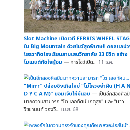
Slot Machine เปิดเวที FERRIS WHEEL STA
ใน Big Mountain ด้วยโชว์สุดพิเศษ!! คอลแลปว
โยธวาทิตโรงเรียนสามเสนวิทยาลัย 33 ชีวิต สร้าง
โมเมนต์ทัชใจผู้ชม
— การโชว์เปิด...
11 ธ.ค.
"Mirrr" ปล่อยซิงเกิลใหม่ "ไม่ไหวอย่าฝืน (H A 
D Y C A M)" ยอมเจ็บให้มันจบ
— เป็นอีกสองศิลป
มากความสามารถ "โต เลอทัศน์ เกตุสุข" และ "นาว
วิชชานนท์ ว่องวี...
เม.ย. 68