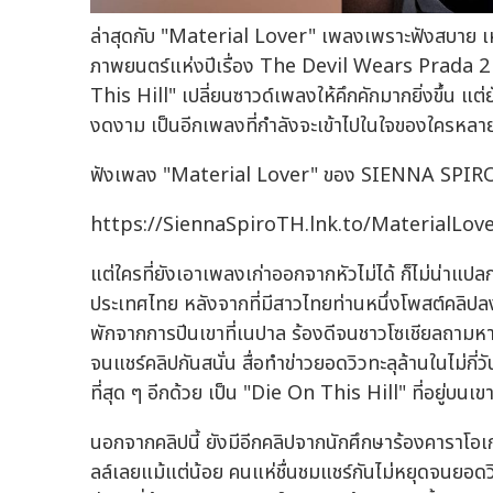
ล่าสุดกับ "Material Lover" เพลงเพราะฟังสบาย เ
ภาพยนตร์แห่งปีเรื่อง The Devil Wears Prada 2 
This Hill" เปลี่ยนซาวด์เพลงให้คึกคักมากยิ่งขึ้น แต
งดงาม เป็นอีกเพลงที่กำลังจะเข้าไปในใจของใครหลา
ฟังเพลง "Material Lover" ของ SIENNA SPIRO ที
https://SiennaSpiroTH.lnk.to/MaterialLo
แต่ใครที่ยังเอาเพลงเก่าออกจากหัวไม่ได้ ก็ไม่น่าแป
ประเทศไทย หลังจากที่มีสาวไทยท่านหนึ่งโพสต์คลิปล
พักจากการปีนเขาที่เนปาล ร้องดีจนชาวโซเชียลถาม
จนแชร์คลิปกันสนั่น สื่อทำข่าวยอดวิวทะลุล้านในไม่กี
ที่สุด ๆ อีกด้วย เป็น "Die On This Hill" ที่อยู่บนเข
นอกจากคลิปนี้ ยังมีอีกคลิปจากนักศึกษาร้องคาราโอเ
ลล์เลยแม้แต่น้อย คนแห่ชื่นชมแชร์กันไม่หยุดจนยอดว