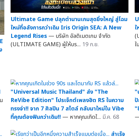
Ultimate Game ปลุกตำนานเกมสุดยิ่งใหญ่ สู่โฉม
U
ใหม่ที่อลังการกว่าเดิม Iris Origin SEA: A New
ใ
Legend Rises
— บริษัท อัลติเมตเกม จำกัด
(
GE
(ULTIMATE GAME) ผู้ให้บร...
19 ก.ย.
ใ
ง
N
"Universal Music Thailand" ส่ง "The
"
ิน
ReVibe Edition" โปรเจ็กต์เพลงฮิต RS ในความ
ป
ทรงจำ!! จาก 7 ศิลปิน 7 สไตล์ กลับมาใหม่ใน Vibe
"
ที่คุณต้องฟินกว่าเดิม!!
— หากคุณเกิดใ...
มี.ค. 68
—
สำเร็จ