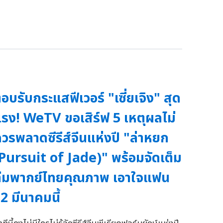
อบรับกระแสฟีเวอร์ "เซี่ยเจิง" สุด
รง! WeTV ขอเสิร์ฟ 5 เหตุผลไม่
วรพลาดซีรีส์จีนแห่งปี "ล่าหยก
Pursuit of Jade)" พร้อมจัดเต็ม
ีมพากย์ไทยคุณภาพ เอาใจแฟน
2 มีนาคมนี้