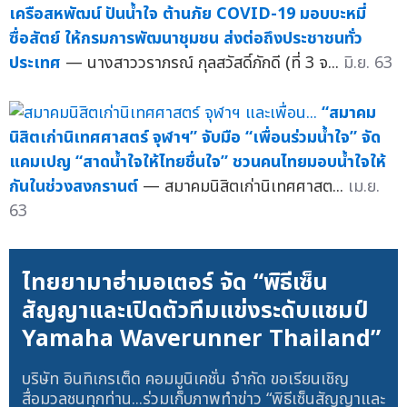
เครือสหพัฒน์ ปันน้ำใจ ต้านภัย COVID-19 มอบบะหมี่
ซื่อสัตย์ ให้กรมการพัฒนาชุมชน ส่งต่อถึงประชาชนทั่ว
ประเทศ
— นางสาววราภรณ์ กุลสวัสดิ์ภักดี (ที่ 3 จ...
มิ.ย. 63
“สมาคม
นิสิตเก่านิเทศศาสตร์ จุฬาฯ” จับมือ “เพื่อนร่วมน้ำใจ” จัด
แคมเปญ “สาดน้ำใจให้ไทยชื่นใจ” ชวนคนไทยมอบน้ำใจให้
กันในช่วงสงกรานต์
— สมาคมนิสิตเก่านิเทศศาสต...
เม.ย.
63
ไทยยามาฮ่ามอเตอร์ จัด “พิธีเซ็น
สัญญาและเปิดตัวทีมแข่งระดับแชมป์
Yamaha Waverunner Thailand”
บริษัท อินทิเกรเต็ด คอมมูนิเคชั่น จำกัด ขอเรียนเชิญ
สื่อมวลชนทุกท่าน...ร่วมเก็บภาพทำข่าว “พิธีเซ็นสัญญาและ