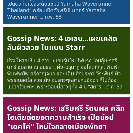
เปิดตัวทีมแข่งระดับแชมป์ Yamaha Waverunner
Thailand” พร้อมเปิดตัวพรีเซ็นเตอร์ Yamaha
Waverunner ...
ก.พ. 58
Gossip News: 4 เซเลบ...เผยเคล็ด
ลับผิวสวย ในแบบ Starr
ช่วงนี้หากเห็น 4 สาว เซเลบรุ่นใหม่ไฟแรง โอบอุ้ม-รสริ
นทร์ ชุมสาย ณ อยุธยา ,ผึ้ง-มธุนาฏ ซอโสตถิกุล, พิมพ์-
พิมพ์พยัพ ศรีกาญจนา และ เอ็ม-ศิรประภา จีระพันธ์ ผิว
พรรณสดใส สวยเด้ง จนสาวๆหลายคนอิจฉา ก็ไม่ต้อง
แปลกใจนะคะ เพราะตอนนี้สาวๆทั้ง 4 มี “สตาร์...
ต.ค. 57
Gossip News: เสริมศรี รัตนผล คลิก
ไอเดียต่อยอดความสำเร็จ เปิดช้อป
"เอคโค่" ใหม่ใจกลางเมืองพัทยา