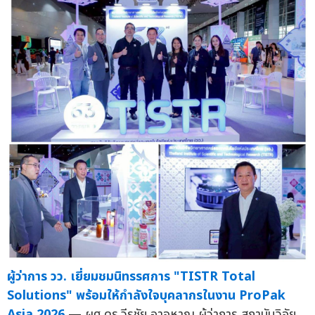
ผู้ว่าการ วว. เยี่ยมชมนิทรรศการ "TISTR Total
Solutions" พร้อมให้กำลังใจบุคลากรในงาน ProPak
Asia 2026
— ผศ.ดร.วีรชัย อาจหาญ ผู้ว่าการ สถาบันวิจัย