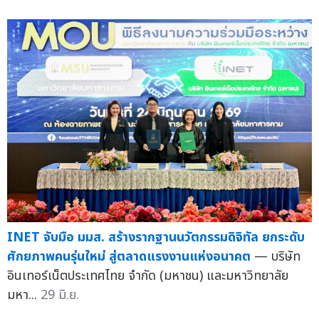
INET จับมือ มมส. สร้างรากฐานนวัตกรรมดิจิทัล ยกระดับ
ศักยภาพคนรุ่นใหม่ สู่ตลาดแรงงานแห่งอนาคต
— บริษัท
อินเทอร์เน็ตประเทศไทย จำกัด (มหาชน) และมหาวิทยาลัย
มหา...
29 มิ.ย.