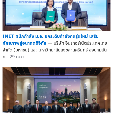
INET ผนึกกำลัง ม.อ. ยกระดับกำลังคนรุ่นใหม่ เสริม
ศักยภาพสู่อนาคตดิจิทัล
— บริษัท อินเทอร์เน็ตประเทศไทย
จำกัด (มหาชน) และ มหาวิทยาลัยสงขลานครินทร์ ลงนามบัน
ท...
29 เม.ย.