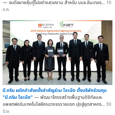
— จบดีลขายหุ้นกู้ไปอย่างสวยงาม สำหรับ บมจ.อินเทอร...
10
ก.ค.
บี.กริม ผนึกกำลังครั้งสำคัญร่วม ไอเน็ต ตั้งบริษัทร่วมทุน
"บี.กริม ไอเน็ต"
— พัฒนาโครงสร้างพื้นฐานดิจิทัลและ
แพลตฟอร์มเทคโนโลยีครบวงจรรายแรก มุ่งสู่อุตสาหกร...
30
มิ.ย.