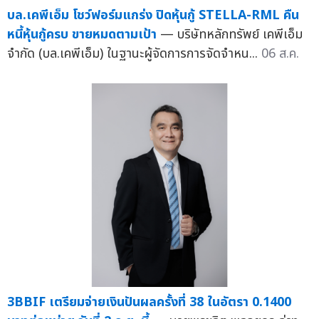
บล.เคพีเอ็ม โชว์ฟอร์มแกร่ง ปิดหุ้นกู้ STELLA-RML คืน
หนี้หุ้นกู้ครบ ขายหมดตามเป้า
— บริษัทหลักทรัพย์ เคพีเอ็ม
จำกัด (บล.เคพีเอ็ม) ในฐานะผู้จัดการการจัดจำหน...
06 ส.ค.
3BBIF เตรียมจ่ายเงินปันผลครั้งที่ 38 ในอัตรา 0.1400