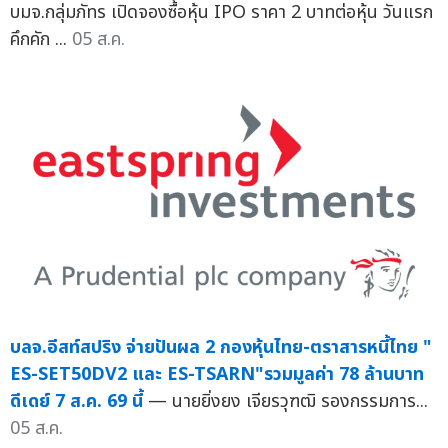
บมจ.กลุ่มภัทร เปิดจองซื้อหุ้น IPO ราคา 2 บาทต่อหุ้น วันแรก
คึกคัก ...
05 ส.ค.
บลจ.อีสท์สปริง จ่ายปันผล 2 กองหุ้นไทย-ตราสารหนี้ไทย "
ES-SET50DV2 และ ES-TSARN"รวมมูลค่า 78 ล้านบาท
ดีเดย์ 7 ส.ค. 69 นี้
— นายยิ่งยง เจียรวุฑฒิ รองกรรมการ...
05 ส.ค.