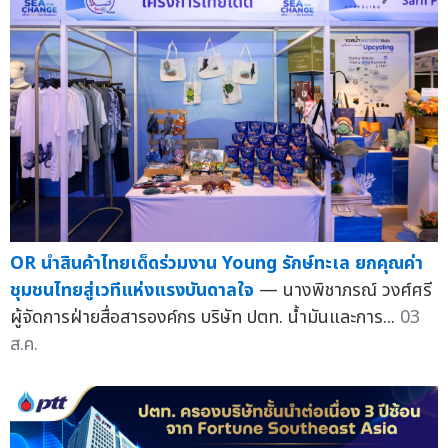
OR นำสินค้าไทยเด็ดร่วมงาน Young รักษ์ทะเล ยกคุณค่า
ชุมชนไทยสู่เวทีแห่งแรงบันดาลใจ
— นางพิชาภรณ์ วงศ์ศรี
ผู้จัดการฝ่ายสื่อสารองค์กร บริษัท ปตท. น้ำมันและการ...
03
ส.ค.