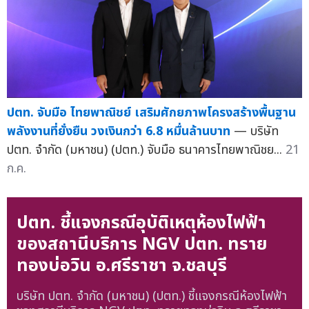
ปตท. จับมือ ไทยพาณิชย์ เสริมศักยภาพโครงสร้างพื้นฐาน
พลังงานที่ยั่งยืน วงเงินกว่า 6.8 หมื่นล้านบาท
— บริษัท
ปตท. จำกัด (มหาชน) (ปตท.) จับมือ ธนาคารไทยพาณิชย...
21
ก.ค.
ปตท. ชี้แจงกรณีอุบัติเหตุห้องไฟฟ้า
ของสถานีบริการ NGV ปตท. ทราย
ทองบ่อวิน อ.ศรีราชา จ.ชลบุรี
บริษัท ปตท. จำกัด (มหาชน) (ปตท.) ชี้แจงกรณีห้องไฟฟ้า