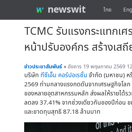
newswit
ไทย
Eng
TCMC รับแรงกระแทกเศรษฐ
หน้าปรับองค์กร สร้างเส
ข่าวประชาสัมพันธ์
»
อังคาร 19 พฤษภาคม 2569 12
บริษัท
ทีซีเอ็ม คอร์ปอเรชั่น
จำกัด (มหาชน) ห
2569 ท่ามกลางแรงกดดันจากเศรษฐกิจโลก คว
ของหลายอุตสาหกรรมหลัก ส่งผลให้รายได้รวม
ลดลง 37.41% จากช่วงเดียวกันของปีก่อน ขณ
และขาดทุนสุทธิ 87.18 ล้านบาท