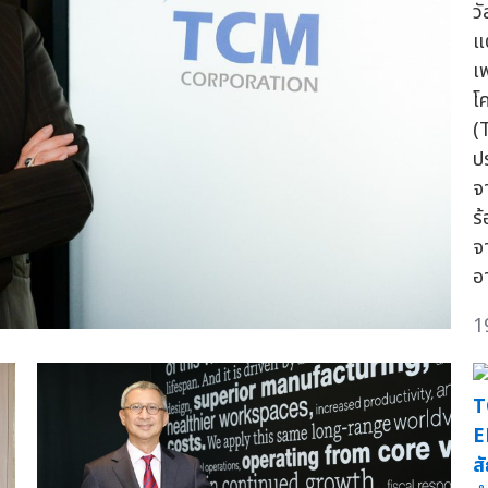
ว
แ
เ
โ
(
ป
จ
ร
จ
อ
1
T
E
ส