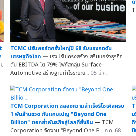
ด
T
t
TCMC ปรับพอร์ตครั้งใหญ่ปี 68 รับแรงกดดัน
พ
เศรษฐกิจโลก
— เร่งปรับโครงสร้างเสริมแกร่งธุรกิจ
็ม
ดัน EBITDA โต 79% โฟกัสกลุ่ม Surface-
Automotive สร้างฐานกำไรระยะย...
05 มี.ค.
TCM Corporation ฉลองความสำเร็จรีไซเคิลครบ
T
1 พันล้านขวด กับแคมเปญ "Beyond One
บ
Billion" ตอกย้ำพันธกิจสู่โลกที่ยั่งยืน
— TCM
ถ
.
Corporation จัดงาน "Beyond One B...
ก.ค. 68
ป