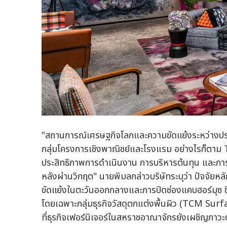
"สถานการณ์เศรษฐกิจโลกและความขัดแย้งระหว่างป
กลุ่มโครงการเชิงพาณิชย์และโรงแรม อย่างไรก็ตาม TC
ประสิทธิภาพการดำเนินงาน การบริหารต้นทุน และการโ
หลังผ่านวิกฤต" นายพิมลกล่าวบริษัทระบุว่า ปัจจั
ขัดแย้งในตะวันออกกลางและการปิดช่องแคบฮอร์มุซ ซึ
โดยเฉพาะกลุ่มธุรกิจวัสดุตกแต่งพื้นผิว (TCM Su
ที่ธุรกิจเฟอร์นิเจอร์ในสหราชอาณาจักรยังเผชิญภาวะ