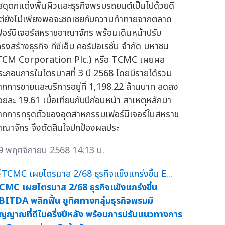
ัสดุตกแต่งพื้นผิวและธุรกิจพรมรถยนต์เป็นไปด้วยดี
ต่ยังไม่เพียงพอจะชดเชยกับความท้าทายจากตลาด
ฟอร์นิเจอร์สหราชอาณาจักร พร้อมเดินหน้าปรับ
ครงสร้างธุรกิจ ทีซีเอ็ม คอร์ปอเรชั่น จำกัด มหาชน
TCM Corporation Plc.) หรือ TCMC เผยผล
ระกอบการในไตรมาสที่ 3 ปี 2568 โดยมีรายได้รวม
ากการขายและบริการอยู่ที่ 1,198.22 ล้านบาท ลดลง
้อยละ 19.61 เมื่อเทียบกับปีก่อนหน้า สาเหตุหลักมา
ากการทรุดตัวของอุตสาหกรรมเฟอร์นิเจอร์ในสหราช
าณาจักร จึงตัดสินใจปกป้องผลประ
9 พฤศจิกายน 2568 14:13 น.
CMC เผยไตรมาส 2/68 ธุรกิจแข็งแกร่งขึ้น
BITDA พลิกฟื้น ชูทิศทางกลุ่มธุรกิจพรมมี
ัญญาณที่ดีในครึ่งปีหลัง พร้อมการปรับแนวทางการ