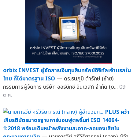
orbix INVEST ผู้จัดการเงินทุนสินทรัพย์ดิจิทัลเจ้าแรกใน
ไทย ที่ได้มาตรฐาน ISO
— ดร.ธนภูมิ ดำรักษ์ (ซ้าย)
กรรมการผู้จัดการ บริษัท ออร์บิกซ์ อินเวสท์ จำกัด (o...
09
ต.ค.
PLUS คว้า
เกียรติบัตรมาตรฐานคาร์บอนฟุตพริ้นท์ ISO 14064-
1:2018 พร้อมเดินหน้าพลังงานสะอาด-ลดของเสียใน
กระบวนการผลิต
— นายภารวีย์ ศรีวิริยาภรณ์ (กลาง) ผู้อำ