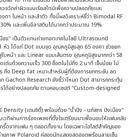
olar RF ทำงานชั้นตื้น เพิ่มอีลาสตินและความกระชับเห็น
รวจวัดค่าผิวแบบเรียลไทม์เพื่อความปลอดภัยและ
ตา ใบหน้า และลำตัว ทั้งนี้ผลวิเคราะห์ชี้ว่า Bimodal RF
 30% และเพิ่มอีลาสตินได้มากกว่าประมาณ 19%
กร ปิงเมือง" เป็นตัวแทนถ่ายทอดเทคโนโลยี Ultrasound
ัว ได้แก่ Dot แบบจุด อุณหภูมิสูงสุด 65 องศา ช่วยยก
ฟูใบหน้า และ Linear แบบเส้นตรง อุณหภูมิสูงมากกว่า 58
ด่นด้วยความเร็ว 300 ช็อตในไม่ถึง 2 นาที เจ็บน้อย ไม่
 ถึง Deep fat เหมาะสำหรับผู้ที่ต้องการยกกระชับ ลด
จาก Gachon Research ยังชี้ว่าโหมด Dot สามารถกระตุ้น
งการได้อย่างปลอดภัย ตามคอนเซปต์ "Custom-designed
 Density (เดนซิตี้) พร้อมด้วย "น้ำปิง - นภัสกร ปิงเมือง"
นบนเวทีผ่านการร้องเพลงที่ตั้งใจเตรียมมาเพื่อมอบให้แฟนคลับ
ยงกรี๊ดจากแฟน ๆ ตลอดทั้งงาน โดยเฉพาะไฮไลต์สำคัญของ
วมถ่ายภาพ Polaroid คู่สองนักแสดงสุดฮอตพร้อมลายเซ็น