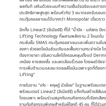
ลลาเจน สลายไขมัน และให้ผลลัพธ์ยาวนาน ขณะที่ Bip
ผลทันที เสริมด้วยระบบทำความเย็นอัจฉริยะและการต
ประสิทธิภาพสูงสุด พร้อมหัวทิป 3 ขนาดรองรับรอบดวง
กระตุ้นคอลลาเจนได้มากกว่า Monopolar เดี่ยวราว
อีกทั้ง LinearZ (ลีเนียร์ซี) ที่ได้ "น้ำปิง - นภัส
Lifting Technology ที่ผสานพลังงาน 2 โหมดใน 1 ห
กระชับชั้น SMAS กระตุ้นคอลลาเจนและเพิ่มความอิ่ม
องศา ช่วยลดไขมันส่วนเกินและฟื้นความกระจ่างใส โดดเ
ต้องทายาชา ปรับความลึกได้ครอบคลุมตั้งแต่ Dermis
เหนียง คางสองชั้น และลดเลือนริ้วรอย โดยผลวิจัย
การเพิ่มจำนวนและขนาดเซลล์ไขมันเฉพาะจุดที่ต้อ
Lifting"
ภายในงาน "เก่ง - หฤษฎ์ บัวย้อย" ในฐานะพรีเซนเตอร์
พรีเซนเตอร์ LinearZ (ลีเนียร์ซี) แท็กทีมสร้างสีสั
โดยเฉพาะ พร้อมร่วมสนุกกับเกมกิจกรรมที่เรียกเสี
งานกับกิจกรรมพิเศษสำหรับผู้โชคดี 45 คน ที่ได้ร่