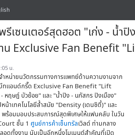
lish
พรีเซนเตอร์สุดฮอต "เก่ง - น้ำปิง
ในงาน Exclusive Fan Benefit "
:05 น.
และจัดจำหน่ายนวัตกรรมทางการแพทย์ด้านความงามจาก
นมีทแอนด์กรี๊ด Exclusive Fan Benefit "Lift
ง - หฤษฎ์ บัวย้อย" และ "น้ำปิง - นภัสกร ปิงเมือง"
้าเทคโนโลยีล้ำสมัย "Density (เดนซิตี้)" และ
มสุข พร้อมมอบประสบการณ์สุดพิเศษให้แฟนคลับ ในวัน
ourt ชั้น 1
ศูนย์การค้าเซ็นทรัล
เวิลด์ ท่ามกลาง
อดทั้งงาน นับเป็นอีกหนึ่งโมเมนต์สำคัญที่เปิด