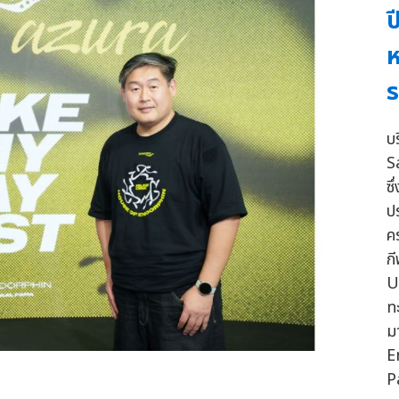
ป
ห
บร
S
ซ
ป
ค
กี
U
ท
ม
E
P