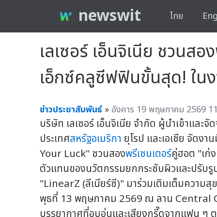
newswit
ไทย
Eng
เลเซอร์ เอ็นจิเนีย ชวนสอง
เอ็กซ์คลูซีฟฟินขั้นสุด! 
ข่าวประชาสัมพันธ์
»
อังคาร 19 พฤษภาคม 2569 11
บริษัท เลเซอร์ เอ็นจิเนีย จำกัด ผู้นำเข้า
ประเทศ
สหรัฐอเมริกา
ยุโรป และเอเชีย จัดงา
Your Luck" ชวนสอง
พรีเซนเตอร์
คู่ฮอต "เก่
ตัวแทนของนวัตกรรมยกกระชับผิวและปรับรูปหน
"LinearZ (ลีเนียร์ซี)" มาร่วมเติมเต็มควา
พุธที่ 13 พฤษภาคม 2569 ณ ลาน Central C
บรรยากาศที่อบอุ่นและเสียงกรี๊ดจากแฟน ๆ ตล