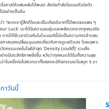
ดโอกาสให้แฟนคลับได้พบปะ ส่งต่อกำลังใจแบบตัวต่อตัว
ปอย่างเต็มอิ่ม
ี้ว่า "พวกเรารู้สึกดีใจและเป็นเกียรติมากที่ได้พบเจอแฟน ๆ
our Luck' เราได้รับความอบอุ่นและพลังบวกจากทุกคนจริง
การได้ใช้เวลาร่วมกันในโมเมนต์นี้นับเป็นความทรงจำแสน
่มีโอกาสแลกเปลี่ยนมุมมองเกี่ยวกับการดูแลตัวเอง โดยเฉพาะ
ตกรรมเทคโนโลยีล่าสุด 'Density (เดนซิตี้)' รวมถึง
ย่างมีประสิทธิภาพยิ่งขึ้น หวังว่าทุกคนจะได้รับทั้งความสุข
มว่าในครั้งต่อไปพวกเราทั้งสองจะมีกิจกรรมอะไรสนุก ๆ มา
กาวันนี้
S