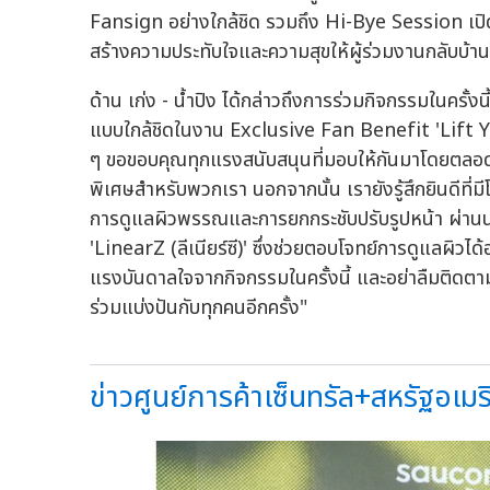
Fansign อย่างใกล้ชิด รวมถึง Hi-Bye Session เปิ
สร้างความประทับใจและความสุขให้ผู้ร่วมงานกลับบ้านไ
ด้าน เก่ง - น้ำปิง ได้กล่าวถึงการร่วมกิจกรรมในครั้งน
แบบใกล้ชิดในงาน Exclusive Fan Benefit 'Lift Y
ๆ ขอขอบคุณทุกแรงสนับสนุนที่มอบให้กันมาโดยตลอด 
พิเศษสำหรับพวกเรา นอกจากนั้น เรายังรู้สึกยินดีที
การดูแลผิวพรรณและการยกกระชับปรับรูปหน้า ผ่านนวั
'LinearZ (ลีเนียร์ซี)' ซึ่งช่วยตอบโจทย์การดูแลผิวได้อ
แรงบันดาลใจจากกิจกรรมในครั้งนี้ และอย่าลืมติดตา
ร่วมแบ่งปันกับทุกคนอีกครั้ง"
ข่าวศูนย์การค้าเซ็นทรัล+สหรัฐอเมริ