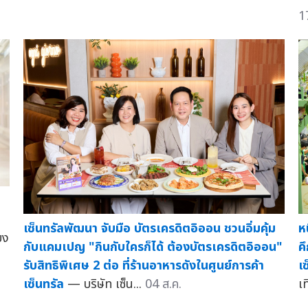
1
เซ็นทรัลพัฒนา จับมือ บัตรเครดิตอิออน ชวนอิ่มคุ้ม
ห
ยง
กับแคมเปญ "กินกับใครก็ได้ ต้องบัตรเครดิตอิออน"
ค
รับสิทธิพิเศษ 2 ต่อ ที่ร้านอาหารดังในศูนย์การค้า
เซ
เซ็นทรัล
— บริษัท เซ็น...
04 ส.ค.
เท