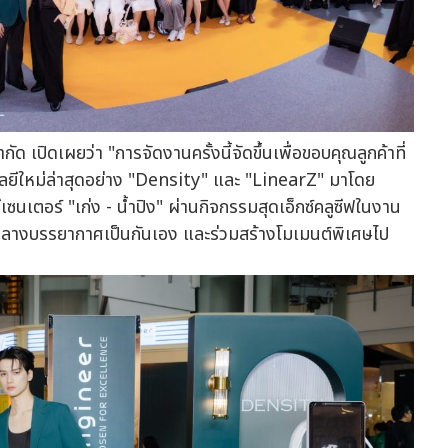
ด เปิดเผยว่า "การจัดงานครั้งนี้จัดขึ้นเพื่อขอบคุณลูกค้าที่
ลยีใหม่ล่าสุดอย่าง "Density" และ "LinearZ" มาโดย
นเตอร์ "เก่ง - น้ำปิง" ผ่านกิจกรรมสุดเอ็กซ์คลูซีฟในงาน
ลางบรรยากาศเป็นกันเอง และร่วมสร้างโมเมนต์พิเศษไป