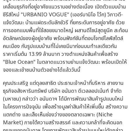
เคลื่อนธุรกิจที่อยู่อาศัยแนวราบอย่างต่อเนื่อง เปิดตัวแบบบ้าน
ซีรีส์ใหม่ "URBANIO VOGUE" (เออร์บานิโอ โว้ก) วิภาวดี-
แจ้งวัฒนะ บ้านแฝดระดับลักชัวรี ที่ยกระดับการอยู่อาศัย ด้วย
การออกแบบพื้นที่ใช้สอยขนาดใหญ่ ผสานดีไซน์สุดยูนีค สะท้อน
อัตลักษณ์ของผู้อยู่อาศัย พร้อมฟังก์ชันที่ตอบโจทย์ไลฟ์สไตล์
คนเมือง กับรูปแบบบ้านที่ไม่เคยมีมาก่อนบนทำเลเดียวกัน
ราคาเริ่มต้น 13.99 ล้านบาท วางตำแหน่งสินค้าเพื่อสร้าง
"Blue Ocean" ในตลาดแนวราบย่านแจ้งวัฒนะ พร้อมเปิดให้
จองและเข้าชมบ้านตัวอย่างได้แล้ววันนี้
คุณประเสริฐ แต่ดุลยสาธิต ประธานเจ้าหน้าที่บริหาร สายงาน
ธุรกิจอสังหาริมทรัพย์ บริษัท อนันดา ดีเวลลอปเม้นท์ จำกัด
(มหาชน) กล่าวว่า อนันดาฯ ได้มีการพัฒนาสินค้ารูปแบบใหม่
ในโครงการปัจจุบัน เพื่อสร้างมูลค่าสินค้าให้เพิ่มขึ้น สร้างความ
แตกต่าง และเล็งเห็นช่องว่างของตลาดเฉพาะ (Niche
Market) ภายใต้ความสร้างสรรค์ และความกล้าที่จะคิดนอก
กรอบของอนันดาฯ โดยการพัฒนาสินค้ารูปแบบใหม่ดังกล่าว