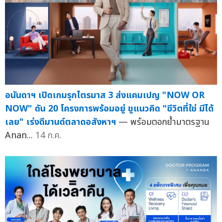
อนันดาฯ เปิดเกมรุกไตรมาส 3 ส่งแคมเปญ "NOW OR
NOW" ดัน 20 โครงการพร้อมอยู่ ชูแนวคิด "ชีวิตที่ใช่ มีได้
เลย" เร่งดีมานด์ตลาดอสังหาฯ
— พร้อมตอกย้ำมาตรฐาน
Anan...
14 ก.ค.