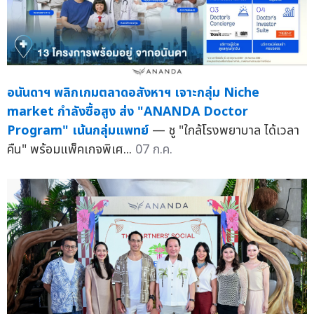
อนันดาฯ พลิกเกมตลาดอสังหาฯ เจาะกลุ่ม Niche
market กำลังซื้อสูง ส่ง "ANANDA Doctor
Program" เน้นกลุ่มแพทย์
— ชู "ใกล้โรงพยาบาล ได้เวลา
คืน" พร้อมแพ็คเกจพิเศ...
07 ก.ค.