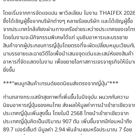
โดยเริ่มจากการจัดแจแปน พาวิลเลียน ในงาน THAIFEX 202
ซึ่งได้เชิญผู้ซื้อจากบริษัทต่างๆ หลายร้อยบริษัท และได้เชิญผู้ซื้อ
จากประเทศใกล้เคียงผ่านทางเครือข่ายระหว่างประเทศของเจโท
โดยในงานจะมีกิจกรรมพิเศษได้แก่ มุมชิมอาหารและบรรยาย
สินค้าจากผู้ประกอบการญี่ปุ่นโดยตรงที่จะผัดเปลี่ยนหมุนเวียนกั
มาบรรยายและฉายวีดีโอเพื่อนำเสนอจุดเด่นและเสน่ห์ของสินค้า
อาหารที่จัดแสดงในงาน เพื่อขยายโอกาสการเจรจาธุรกิจให้มีมา
ยิ่งขึ้น
***"พบบูทสินค้าเทรนด์ยอดนิยมส่งตรงจากญี่ปุ่น"***
ท่ามกลางกระแสรักสุขภาพที่เพิ่มขึ้นในปัจจุบัน ผนวกกับความ
นิยมอาหารญี่ปุ่นของคนไทย ส่งผลให้มูลค่าการนำเข้าชาเขียวจา
ประเทศญี่ปุ่นเพิ่มสูงขึ้น โดยในปี 2568 ไทยนำเข้าชาเขียวจาก
ประเทศญี่ปุ่นคิดเป็นปริมาณ 907 ตัน เพิ่มขึ้นจากปีก่อนหน้าถึง
89.7 เปอร์เซ็นต์ มีมูลค่า 2.94 พันล้านเยนหรือประมาณ 7 ร้อย