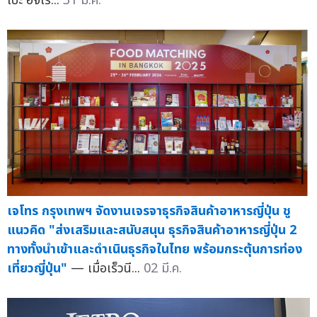
เบะ อิจิโร...
31 มี.ค.
เจโทร กรุงเทพฯ จัดงานเจรจาธุรกิจสินค้าอาหารญี่ปุ่น ชู
แนวคิด "ส่งเสริมและสนับสนุน ธุรกิจสินค้าอาหารญี่ปุ่น 2
ทางทั้งนำเข้าและดำเนินธุรกิจในไทย พร้อมกระตุ้นการท่อง
เที่ยวญี่ปุ่น"
— เมื่อเร็วนี...
02 มี.ค.