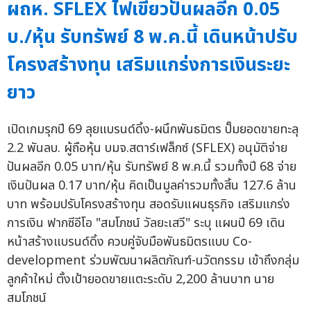
ผถห. SFLEX ไฟเขียวปันผลอีก 0.05
บ./หุ้น รับทรัพย์ 8 พ.ค.นี้ เดินหน้าปรับ
โครงสร้างทุน เสริมแกร่งการเงินระยะ
ยาว
เปิดเกมรุกปี 69 ลุยแบรนด์ดิ้ง-ผนึกพันธมิตร ปั๊มยอดขายทะลุ
2.2 พันลบ. ผู้ถือหุ้น บมจ.สตาร์เฟล็กซ์ (SFLEX) อนุมัติจ่าย
ปันผลอีก 0.05 บาท/หุ้น รับทรัพย์ 8 พ.ค.นี้ รวมทั้งปี 68 จ่าย
เงินปันผล 0.17 บาท/หุ้น คิดเป็นมูลค่ารวมทั้งสิ้น 127.6 ล้าน
บาท พร้อมปรับโครงสร้างทุน สอดรับแผนธุรกิจ เสริมแกร่ง
การเงิน ฟากซีอีโอ "สมโภชน์ วัลยะเสวี" ระบุ แผนปี 69 เดิน
หน้าสร้างแบรนด์ดิ้ง ควบคู่จับมือพันธมิตรแบบ Co-
development ร่วมพัฒนาผลิตภัณฑ์-นวัตกรรม เข้าถึงกลุ่ม
ลูกค้าใหม่ ตั้งเป้ายอดขายแตะระดับ 2,200 ล้านบาท นาย
สมโภชน์