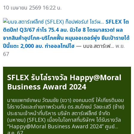
10 เมษายน 2569 16:22 น.
SFLEX โต
ติดปีก! Q3/67 กำไร 75.4 ลบ. นิวไฮ 8 ไตรมาสรวด! ผล
จากสินค้าอุปโภค-บริโภคฟื้น หนุนออเดอร์พุ่ง ยืนเป้ารายได้
ปีนี้แตะ 2,000 ลบ. ทำออลไทม์ไฮ
— บมจ.สตาร์เฟ...
พ.ย.
67
SFLEX รับโล่รางวัล Happy@Moral
Business Award 2024
นายแพทย์เกษม วัฒนชัย (ขวา) องคมนตรี ให้เกียรติมอบ
โล่รางวัลและถ่ายภาพร่วมกับ ดร.สมโภชน์ วัลยะเสวี (ซ้าย)
ประธานเจ้าหน้าที่บริหาร บริษัท สตาร์เฟล็กซ์ จำกัด
(มหาชน) (SFLEX) เนื่องในโอกาสที่บริษัทฯ ได้รับรางวัล
“Happy@Moral Business Award 2024” ศูนย์...
ส.ค. 67