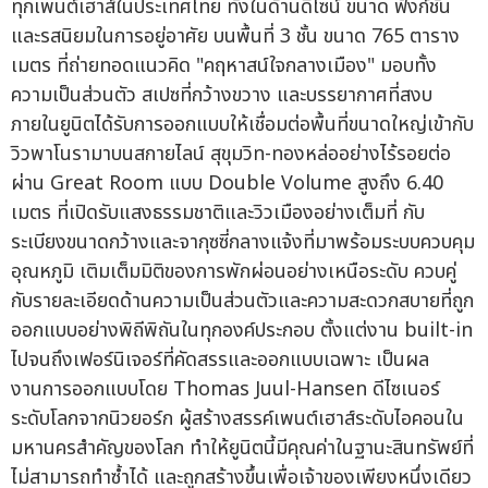
ทุกเพนต์เฮาส์ในประเทศไทย ทั้งในด้านดีไซน์ ขนาด ฟังก์ชัน
และรสนิยมในการอยู่อาศัย บนพื้นที่ 3 ชั้น ขนาด 765 ตาราง
เมตร ที่ถ่ายทอดแนวคิด "คฤหาสน์ใจกลางเมือง" มอบทั้ง
ความเป็นส่วนตัว สเปซที่กว้างขวาง และบรรยากาศที่สงบ
ภายในยูนิตได้รับการออกแบบให้เชื่อมต่อพื้นที่ขนาดใหญ่เข้ากับ
วิวพาโนรามาบนสกายไลน์ สุขุมวิท-ทองหล่ออย่างไร้รอยต่อ
ผ่าน Great Room แบบ Double Volume สูงถึง 6.40
เมตร ที่เปิดรับแสงธรรมชาติและวิวเมืองอย่างเต็มที่ กับ
ระเบียงขนาดกว้างและจากุซซี่กลางแจ้งที่มาพร้อมระบบควบคุม
อุณหภูมิ เติมเต็มมิติของการพักผ่อนอย่างเหนือระดับ ควบคู่
กับรายละเอียดด้านความเป็นส่วนตัวและความสะดวกสบายที่ถูก
ออกแบบอย่างพิถีพิถันในทุกองค์ประกอบ ตั้งแต่งาน built-in
ไปจนถึงเฟอร์นิเจอร์ที่คัดสรรและออกแบบเฉพาะ เป็นผล
งานการออกแบบโดย Thomas Juul-Hansen ดีไซเนอร์
ระดับโลกจากนิวยอร์ก ผู้สร้างสรรค์เพนต์เฮาส์ระดับไอคอนใน
มหานครสำคัญของโลก ทำให้ยูนิตนี้มีคุณค่าในฐานะสินทรัพย์ที่
ไม่สามารถทำซ้ำได้ และถูกสร้างขึ้นเพื่อเจ้าของเพียงหนึ่งเดียว