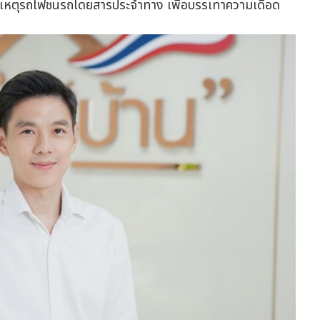
ระสบเหตุรถไฟชนรถโดยสารประจำทาง เพื่อบรรเทาความเดือด