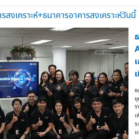
รสงเคราะห์+ธนาคารอาคารสงเคราะห์วันนี้
ธ
A
เ
เ
ธ
ย
Y
เ
ร
แ