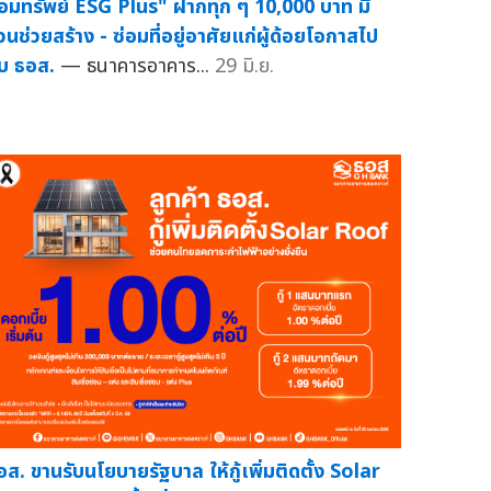
อมทรัพย์ ESG Plus" ฝากทุก ๆ 10,000 บาท มี
่วนช่วยสร้าง - ซ่อมที่อยู่อาศัยแก่ผู้ด้อยโอกาสไป
ับ ธอส.
— ธนาคารอาคาร...
29 มิ.ย.
อส. ขานรับนโยบายรัฐบาล ให้กู้เพิ่มติดตั้ง Solar