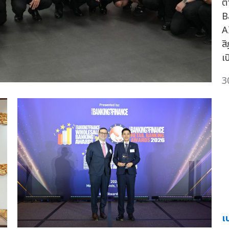
ต
B
A
ส
เ
3
เ