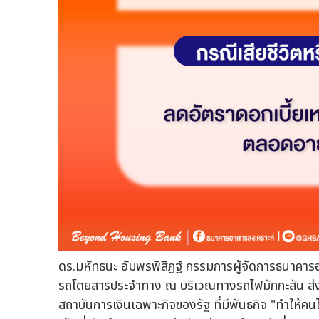
ดร.มหัทธนะ อัมพรพิสิฏฐ์ กรรมการผู้จัดการธนาคาร
รถโดยสารประจำทาง ณ บริเวณทางรถไฟมักกะสัน ส่งผล
สถาบันการเงินเฉพาะกิจของรัฐ ที่มีพันธกิจ "ทำให้คนไ