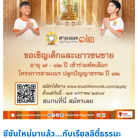
ซีซันใหม่มาแล้ว…กับเรียลลิตี้ธรรมะ