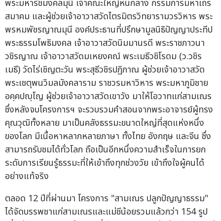
พระมหารัชมงคลมุนี เจ้าคณะใหญ่หนกลาง กรรมการมหาเถร
สมาคม และผู้ช่วยเจ้าอาวาสวัดไตรมิตรวิทยารามวรวิหาร พระ
พรหมพัชรญาณมุนี องค์ประธานที่ปรึกษามูลนิธิปัญญาประทีป
พระธรรมโพธิมงคล เจ้าอาวาสวัดนิมมานรดี พระราชภาวนา
วชิรญาณ เจ้าอาวาสวัดมเหยงคณ์ พระเมธีวชิโรดม (ว.วชิร
เมธี) วัดไร่เชิญตะวัน พระสุธีวชิรปฏิภาณ ผู้ช่วยเจ้าอาวาสวัด
พระเชตุพนวิมลมังคลาราม ราชวรมหาวิหาร พระมหาภูมิชาย
อคฺคปญฺโญ ผู้ช่วยเจ้าอาวาสวัดเขาวัง มาให้โอวาทแก่สามเณร
ซึ่งหลังจบโครงการฯ จะรวบรวมคำสอนจากพระอาจารย์ผู้ทรง
คุณวุฒิทั้งหลาย มาเป็นคลังธรรมะขนาดใหญ่ที่สุดแห่งหนึ่ง
ของโลก มีเนื้อหาหลากหลายภาษา ทั้งไทย อังกฤษ และจีน ซึ่ง
สามารถรับชมได้ทั่วโลก ถือเป็นอีกหนึ่งความสำเร็จในการยก
ระดับการเรียนรู้ธรรมะที่ให้เข้าถึงทุกช่วงวัย เข้าถึงใจผู้คนได้
อย่างแท้จริง
ตลอด 12 ปีที่ผ่านมา โครงการ "สามเณร ปลูกปัญญาธรรม"
ได้จัดบรรพชาแก่สามเณรและแม่ชีน้อยรวมแล้วกว่า 154 รูป