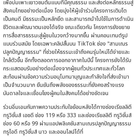
เพื่อบ่มเพาะเยาวชนต้นแบบที่มีคุณธรรม และส่งต่อหลักธรรมสู่
สังคมไทยอย่างต่อเนื่อง โดยมุ่งให้ผู้เข้าร่วมโครงการเติบโต
เป็นคนดี มีธรรมะเป็นหลักยึด และสามารถนำไปใช้ในการดำเนิน
ชีวิตและพัฒนาตนเองได้จริง ขณะเดียวกัน โครงการยังขยาย
การสื่อสารธรรมะสู่ผู้ชมในวงกว้างมากขึ้น ผ่านคอนเทนต์รูป
แบบร่วมสมัย โดยเฉพาะคลิปสั้นบน TikTok ช่อง "สามเณร
ปลูกปัญญาธรรม" ที่ช่วยให้ธรรมะเข้าถึงคนรุ่นใหม่ได้ง่ายและ
ใกล้ตัวขึ้น อีกทั้งตลอดการออกอากาศในปีนี้ โครงการยังได้รับ
กระแสตอบรับอย่างต่อเนื่องจากผู้ชมทั่วประเทศและทั่วโลก
สะท้อนผ่านข้อความร่วมอนุโมทนาบุญและกำลังใจที่ส่งเข้ามา
เป็นจำนวนมาก ยืนยันถึงพลังของธรรมะที่ยังคงสร้างแรง
บันดาลใจและเชื่อมโยงผู้คนในสังคมได้อย่างชัดเจน
ร่วมอิ่มเอมกับภาพความประทับใจย้อนหลังได้ทางช่องเรียลลิตี
ทรูวิชั่นส์ เอชดี ช่อง 119 หรือ 333 และช่องเรียลลิตี ทรูวิชั่นส์
ช่อง 60 หรือ 99 ผ่านแอปพลิเคชันสามเณรปลูกปัญญาธรรม
ทรูไอดี ทรูวิชั่นส์ นาว และออนไลน์ได้ที่