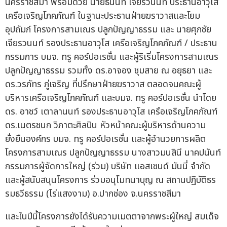
นครราชสีมา พร้อมด้วย นายธนินท์ เจียรวนนท์ ประธานอาวุโส
เครือเจริญโภคภัณฑ์ ในฐานะประธานฝ่ายฆราวาสและโยม
อุปถัมภ์ โครงการสามเณร ปลูกปัญญาธรรม และ นายศุภชัย
เจียรวนนท์ รองประธานอาวุโส เครือเจริญโภคภัณฑ์ / ประธาน
กรรมการ บมจ. ทรู คอร์ปอเรชั่น และผู้ริเริ่มโครงการสามเณร
ปลูกปัญญาธรรม รวมทั้ง ดร.อาจอง ชุมสาย ณ อยุธยา และ
ดร.วรภัทร ภู่เจริญ ที่ปรึกษาฝ่ายฆราวาส ตลอดจนคณะผู้
บริหารเครือเจริญโภคภัณฑ์ และบมจ. ทรู คอร์ปอเรชั่น นำโดย
ดร. อาชว์ เตาลานนท์ รองประธานอาวุโส เครือเจริญโภคภัณฑ์
ดร.เนตรชนก วิภาตะศิลปิน หัวหน้าคณะผู้บริหารด้านความ
ยั่งยืนองค์กร บมจ. ทรู คอร์ปอเรชั่น และผู้อำนวยการผลิต
โครงการสามเณร ปลูกปัญญาธรรม นางสาวมนสินี นาคปนันท์
กรรมการผู้จัดการใหญ่ (ร่วม) บริษัท แอสเซนด์ มันนี่ จำกัด
และผู้สนับสนุนโครงการ ร่วมอนุโมทนาบุญ ณ สถานปฏิบัติธร
รมธวีธรรม (ไร่แสงงาม) อ.ปากช่อง จ.นครราชสีมา
และในปีนี้โครงการยังได้รับความเมตตาจากพระผู้ใหญ่ สมเด็จ