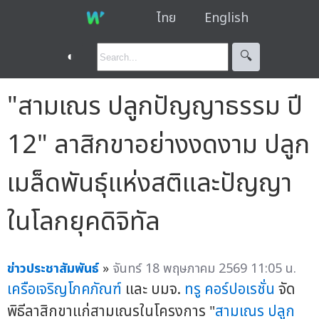
ไทย
English
◐
🔍︎
"สามเณร ปลูกปัญญาธรรม ปี
12" ลาสิกขาอย่างงดงาม ปลูก
เมล็ดพันธุ์แห่งสติและปัญญา
ในโลกยุคดิจิทัล
ข่าวประชาสัมพันธ์
»
จันทร์ 18 พฤษภาคม 2569 11:05 น.
เครือเจริญโภคภัณฑ์
และ บมจ.
ทรู คอร์ปอเรชั่น
จัด
พิธีลาสิกขาแก่สามเณรในโครงการ "
สามเณร ปลูก