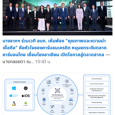
บางจากฯ ร่วมเวที อบก. เห็นพ้อง "คุณภาพและความน่า
เชื่อถือ" คือหัวใจของคาร์บอนเครดิต หนุนยกระดับตลาด
คาร์บอนไทย เชื่อมโยงอาเซียน เปิดโอกาสสู่ตลาดสากล
—
นางกลอยตา ณ...
10:43 น.