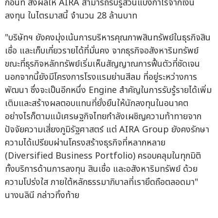
ก่อนที่ ส่งผลให้ AIRA สามารถรับรู้ส่วนแบ่งกำไรจากเงิน
ลงทุน ในไตรมาสนี้ จำนวน 28 ล้านบาท
"บริษัทฯ ยังคงมุ่งเน้นการบริหารคุณภาพสินทรัพย์ในธุรกิจสิน
เชื่อ และเก็บเกี่ยวรายได้ที่มั่นคง จากธุรกิจอสังหาริมทรัพย์
ขณะที่ธุรกิจหลักทรัพย์เริ่มเห็นสัญญาณการฟื้นตัวที่ชัดเจน
นอกจากนี้ยังมีโครงการโรงแรมย่านสีลม ที่อยู่ระหว่างการ
พัฒนา ซึ่งจะเป็นอีกหนึ่ง Engine สำคัญในการรับรู้รายได้เพิ่ม
เติมและสร้างผลตอบแทนที่ยั่งยืนให้นักลงทุนในอนาคต
อย่างไรก็ตามแม้เศรษฐกิจไทยกำลังเผชิญความท้าทายจาก
ปัจจัยความเสี่ยงภูมิรัฐศาสตร์ แต่ AIRA Group ยังคงรักษา
ความได้เปรียบผ่านโครงสร้างธุรกิจที่หลากหลาย
(Diversified Business Portfolio) ครอบคลุมในทุกมิติ
ทั้งบริการด้านการลงทุน สินเชื่อ และอสังหาริมทรัพย์ ด้วย
ความโปร่งใส ภายใต้หลักธรรมาภิบาลที่เรายึดถือตลอดมา"
นางนลินี กล่าวทิ้งท้าย