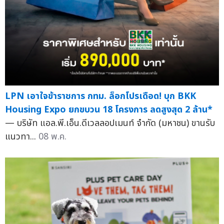
LPN เอาใจข้าราชการ กทม. ล็อกโปรเดือด! บุก BKK
Housing Expo ยกขบวน 18 โครงการ ลดสูงสุด 2 ล้าน*
— บริษัท แอล.พี.เอ็น.ดีเวลลอปเมนท์ จำกัด (มหาชน) ขานรับ
แนวทา...
08 พ.ค.