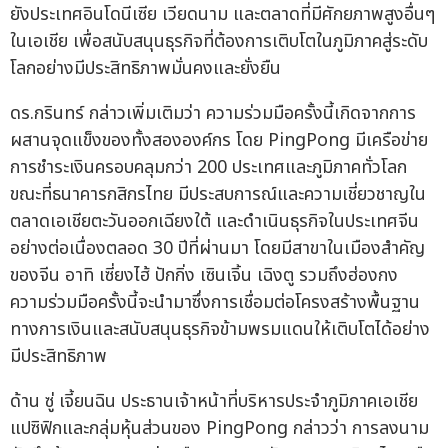
ยังประเทศอินโดนีเซีย เวียดนาม และตลาดที่มีศักยภาพสูงอื่นๆ
ในเอเชีย เพื่อสนับสนุนธุรกิจที่ต้องการเติบโตในภูมิภาคสู่ระดับ
โลกอย่างมีประสิทธิภาพมั่นคงและยั่งยืน
ดร.กรินทร์ กล่าวเพิ่มเติมว่า ความร่วมมือครั้งนี้เกิดจากการ
ผสานจุดแข็งของทั้งสององค์กร โดย PingPong มีเครือข่าย
การชำระเงินครอบคลุมกว่า 200 ประเทศและภูมิภาคทั่วโลก
ขณะที่ธนาคารกสิกรไทย มีประสบการณ์และความเชี่ยวชาญใน
ตลาดเอเชียตะวันออกเฉียงใต้ และดำเนินธุรกิจในประเทศจีน
อย่างต่อเนื่องตลอด 30 ปีที่ผ่านมา โดยมีสาขาในเมืองสำคัญ
ของจีน อาทิ เซี่ยงไฮ้ ปักกิ่ง เซินเจิ้น เฉิงตู รวมถึงฮ่องกง
ความร่วมมือครั้งนี้จะนำมาซึ่งการเชื่อมต่อโครงสร้างพื้นฐาน
ทางการเงินและสนับสนุนธุรกิจข้ามพรมแดนให้เติบโตได้อย่าง
มีประสิทธิภาพ
ด้าน ซู่ เจี้ยนฉิน ประธานเจ้าหน้าที่บริหารประจำภูมิภาคเอเชีย
แปซิฟิกและกลุ่มหุ้นส่วนของ PingPong กล่าวว่า การลงนาม