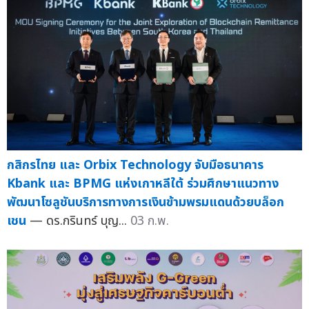
กสิกรไทย และ Orbix Technology จับมือธนาคาร
Kbank และ BPMG แห่งเกาหลีใต้ ร่วมศึกษาแนวทาง
พัฒนาโซลูชันบริการทางการเงินข้ามพรมแดนด้วยบล็อก
เชน
— ดร.กรินทร์ บุญ...
03 ก.พ.