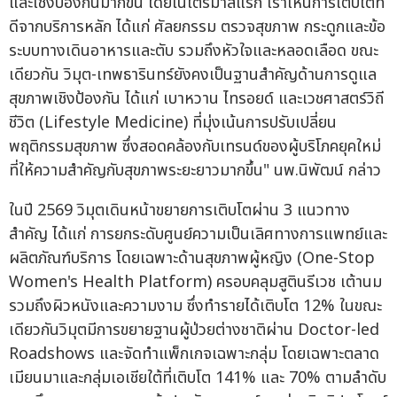
และเชิงป้องกันมากขึ้น โดยในไตรมาสแรก เราเห็นการเติบโตที่
ดีจากบริการหลัก ได้แก่ ศัลยกรรม ตรวจสุขภาพ กระดูกและข้อ
ระบบทางเดินอาหารและตับ รวมถึงหัวใจและหลอดเลือด ขณะ
เดียวกัน วิมุต-เทพธารินทร์ยังคงเป็นฐานสำคัญด้านการดูแล
สุขภาพเชิงป้องกัน ได้แก่ เบาหวาน ไทรอยด์ และเวชศาสตร์วิถี
ชีวิต (Lifestyle Medicine) ที่มุ่งเน้นการปรับเปลี่ยน
พฤติกรรมสุขภาพ ซึ่งสอดคล้องกับเทรนด์ของผู้บริโภคยุคใหม่
ที่ให้ความสำคัญกับสุขภาพระยะยาวมากขึ้น" นพ.นิพัฒน์ กล่าว
ในปี 2569 วิมุตเดินหน้าขยายการเติบโตผ่าน 3 แนวทาง
สำคัญ ได้แก่ การยกระดับศูนย์ความเป็นเลิศทางการแพทย์และ
ผลิตภัณฑ์บริการ โดยเฉพาะด้านสุขภาพผู้หญิง (One-Stop
Women's Health Platform) ครอบคลุมสูตินรีเวช เต้านม
รวมถึงผิวหนังและความงาม ซึ่งทำรายได้เติบโต 12% ในขณะ
เดียวกันวิมุตมีการขยายฐานผู้ป่วยต่างชาติผ่าน Doctor-led
Roadshows และจัดทำแพ็กเกจเฉพาะกลุ่ม โดยเฉพาะตลาด
เมียนมาและกลุ่มเอเชียใต้ที่เติบโต 141% และ 70% ตามลำดับ