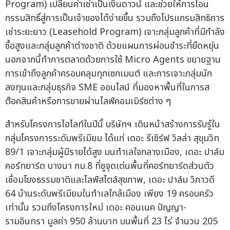
Program) เปลี่ยนค่าเช่าเป็นเงินดาวน์ และช่วยให้การโอน
กรรมสิทธิ์สู่การเป็นเจ้าของได้ง่ายขึ้น รวมถึงโปรแกรมสิทธิการ
เช่าระยะยาว (Leasehold Program) เจาะกลุ่มลูกค้าที่มีกำลัง
ซื้อสูงและกลุ่มลูกค้าต่างชาติ ด้วยแผนการผ่อนชำระที่ยืดหยุ่น
นอกจากนี้ทำการตลาดด้วยการใช้ Micro Agents ขยายฐาน
การเข้าถึงลูกค้าครอบคลุมทุกเซกเมนต์ และการเจาะกลุ่มนัก
ลงทุนและกลุ่มธุรกิจ SME ออนไลน์ ที่มองหาพื้นที่ในการส
ต๊อคสินค้าหรือการขายผ่านไลฟ์คอมเมิร์ซต่าง ๆ
สำหรับโครงการไฮไลท์ในปีนี้ บริษัทฯ เดินหน้าสร้างการรับรู้ใน
กลุ่มโครงการระดับพรีเมียม ได้แก่ เดอะ รีเซิร์ฟ วิลล่า สุขุมวิท
89/1 เจาะกลุ่มผู้มีรายได้สูง บนทำเลใจกลางเมือง, เดอะ ปาล์ม
คอร์ทยาร์ด บางนา กม.8 ที่ชูจุดเด่นพื้นที่คอร์ทยาร์ดส่วนตัว
เชื่อมโยงธรรมชาติและไลฟ์สไตล์สุขภาพ, เดอะ ปาล์ม วิภาวดี
64 บ้านระดับพรีเมียมในทำเลใกล้เมือง เพียง 19 ครอบครัว
เท่านั้น รวมถึงโครงการใหม่ เดอะ คอนเนค ปัญญา-
รามอินทรา มูลค่า 950 ล้านบาท บนพื้นที่ 23 ไร่ จำนวน 205