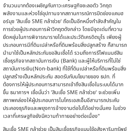
จำนวนมากต้องเผชิญกับภาวะเศรษฐกิจชะลอตัว วิกฤต
พลังงานและห่วงโซ่อุปทานจากสถานการณ์การปิดช่องแคบฮ
อร์มุช 'สินเชื่อ SME กล้าช่วย' ถือเป็นอีกหนึ่งกำลังสำคัญใน
การช่วยผู้ประกอบการฝ่าวิกฤตดังกล่าว โดยมีจุดเด่นที่ความ
ยืดหยุ่นในการพิจารณารายได้และประวัติเครดิตบูโร เพียงผู้
ประกอบการมีที่ดินเปล่าหรือที่ดินพร้อมสิ่งปลูกสร้าง ก็สามารถ
นำมาใช้เป็นหลักประกันขอสินเชื่อได้ รวมถึงการรีไฟแนนซ์สิน
เชื่อธุรกิจจากสถาบันการเงิน (Bank) และผู้ให้บริการที่ไม่ใช่
สถาบันการเงิน(Non-bank) ที่ใช้ที่ดินเปล่าหรือที่ดินพร้อมสิ่ง
ปลูกสร้างเป็นหลักประกัน สอดรับกับนโยบายของ ธปท. ที่
ต้องการให้ผู้ประกอบการสามารถเข้าถึงสินเชื่อในระบบได้มาก
ขึ้น ธนาคารฯ เชื่อมั่นว่า 'สินเชื่อ SME กล้าช่วย' จะช่วยเพิ่ม
สภาพคล่องให้ผู้ประกอบการไมโครเอสเอ็มอีสามารถประคับ
ประคองธุรกิจและพยุงการจ้างงานต่อไปได้อย่างมั่นคง ในช่วง
เวลาที่เศรษฐกิจยังมีความท้าทายอย่างต่อเนื่อง"
สินเชื่อ SME กล้าช่วย เป็นสินเชื่อธุรกิจแบบใช้อสังหาริมทรัพย์