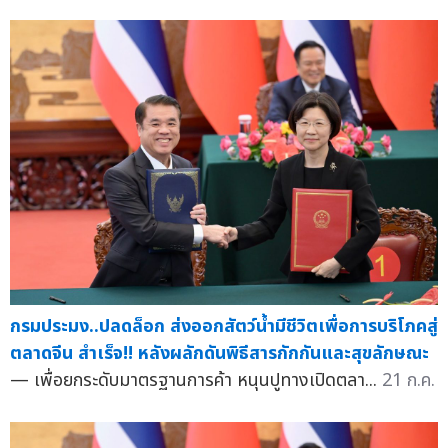
กรมประมง..ปลดล็อก ส่งออกสัตว์น้ำมีชีวิตเพื่อการบริโภคสู่
ตลาดจีน สำเร็จ!! หลังผลักดันพิธีสารกักกันและสุขลักษณะ
— เพื่อยกระดับมาตรฐานการค้า หนุนปูทางเปิดตลา...
21 ก.ค.