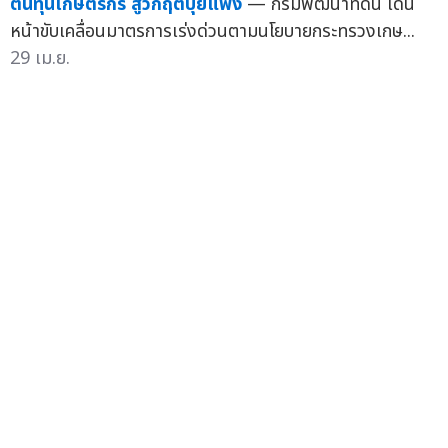
ต้นทุนเกษตรกร สู้วิกฤตปุ๋ยแพง
— กรมพัฒนาที่ดิน เดิน
หน้าขับเคลื่อนมาตรการเร่งด่วนตามนโยบายกระทรวงเกษ...
29 เม.ย.
ก.เกษตรฯลงพื้นที่จังหวัดตาก ยกระดับการบริหารจัดการ
น้ำ-เสริมแกร่งสหกรณ์-ดันวิสาหกิจชุมชน มุ่งสร้างคุณภาพ