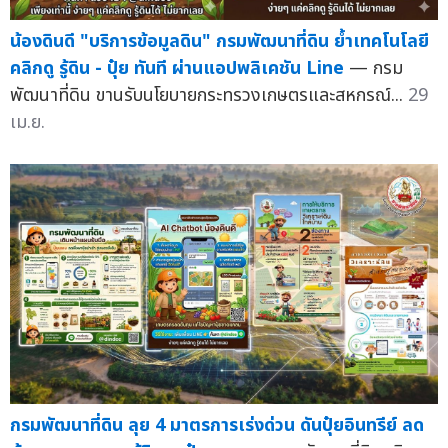
น้องดินดี "บริการข้อมูลดิน" กรมพัฒนาที่ดิน ย้ำเทคโนโลยี
คลิกดู รู้ดิน - ปุ๋ย ทันที ผ่านแอปพลิเคชัน Line
— กรม
พัฒนาที่ดิน ขานรับนโยบายกระทรวงเกษตรและสหกรณ์...
29
เม.ย.
กรมพัฒนาที่ดิน ลุย 4 มาตรการเร่งด่วน ดันปุ๋ยอินทรีย์ ลด