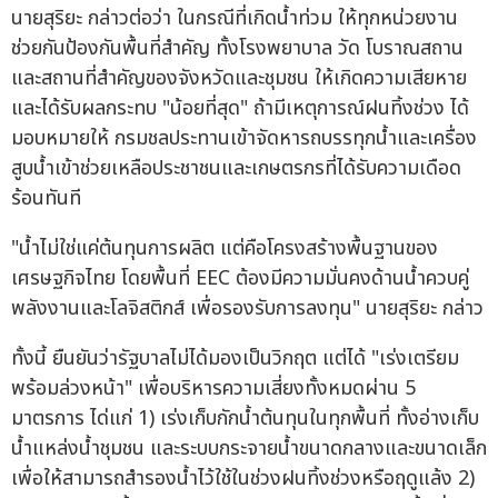
นายสุริยะ กล่าวต่อว่า ในกรณีที่เกิดน้ำท่วม ให้ทุกหน่วยงาน
ช่วยกันป้องกันพื้นที่สำคัญ ทั้งโรงพยาบาล วัด โบราณสถาน
และสถานที่สำคัญของจังหวัดและชุมชน ให้เกิดความเสียหาย
และได้รับผลกระทบ "น้อยที่สุด" ถ้ามีเหตุการณ์ฝนทิ้งช่วง ได้
มอบหมายให้ กรมชลประทานเข้าจัดหารถบรรทุกน้ำและเครื่อง
สูบน้ำเข้าช่วยเหลือประชาชนและเกษตรกรที่ได้รับความเดือด
ร้อนทันที
"น้ำไม่ใช่แค่ต้นทุนการผลิต แต่คือโครงสร้างพื้นฐานของ
เศรษฐกิจไทย โดยพื้นที่ EEC ต้องมีความมั่นคงด้านน้ำควบคู่
พลังงานและโลจิสติกส์ เพื่อรองรับการลงทุน" นายสุริยะ กล่าว
ทั้งนี้ ยืนยันว่ารัฐบาลไม่ได้มองเป็นวิกฤต แต่ได้ "เร่งเตรียม
พร้อมล่วงหน้า" เพื่อบริหารความเสี่ยงทั้งหมดผ่าน 5
มาตรการ ได่แก่ 1) เร่งเก็บกักน้ำต้นทุนในทุกพื้นที่ ทั้งอ่างเก็บ
น้ำแหล่งน้ำชุมชน และระบบกระจายน้ำขนาดกลางและขนาดเล็ก
เพื่อให้สามารถสำรองน้ำไว้ใช้ในช่วงฝนทิ้งช่วงหรือฤดูแล้ง 2)