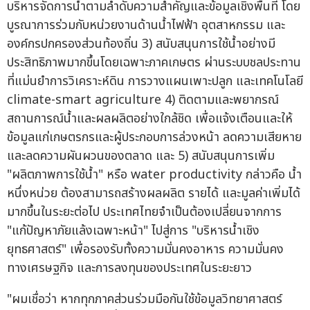
บริหารจัดการน้ำตามลำดับความสำคัญและข้อมูลเชิงพื้นที่ โดย
บูรณาการร่วมกับหน่วยงานด้านน้ำไฟฟ้า อุตสาหกรรม และ
องค์กรปกครองส่วนท้องถิ่น 3) สนับสนุนการใช้น้ำอย่างมี
ประสิทธิภาพมากขึ้นโดยเฉพาะภาคเกษตร ผ่านระบบชลประทาน
ที่แม่นยำการวิเคราะห์ดิน การวางแผนเพาะปลูก และเทคโนโลยี
climate-smart agriculture 4) ติดตามและพยากรณ์
สถานการณ์น้ำและผลผลิตอย่างใกล้ชิด เพื่อแจ้งเตือนและให้
ข้อมูลแก่เกษตรกรและผู้ประกอบการล่วงหน้า ลดความเสียหาย
และลดความผันผวนของตลาด และ 5) สนับสนุนการเพิ่ม
"ผลิตภาพการใช้น้ำ" หรือ water productivity กล่าวคือ น้ำ
หนึ่งหน่วย ต้องสามารถสร้างผลผลิต รายได้ และมูลค่าเพิ่มได้
มากขึ้นในระยะต่อไป ประเทศไทยจำเป็นต้องเปลี่ยนจากการ
"แก้ปัญหาภัยแล้งเฉพาะหน้า" ไปสู่การ "บริหารน้ำเชิง
ยุทธศาสตร์" เพื่อรองรับทั้งความมั่นคงอาหาร ความมั่นคง
ทางเศรษฐกิจ และการลงทุนของประเทศในระยะยาว
"ผมเชื่อว่า หากทุกภาคส่วนร่วมมือกันใช้ข้อมูลวิทยาศาสตร์