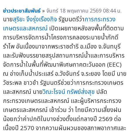
ข่าวประชาสัมพันธ์
»
จันทร์ 18 พฤษภาคม 2569 08:44 น.
นาย
สุริยะ จึงรุ่งเรืองกิจ
รัฐมนตรีว่า
การกระทรวง
เกษตรและสหกรณ์
เปิดเผยภายหลังลงพื้นที่ติดตาม
การบริหารจัดการน้ำโครงการคลองระบายน้ำภักดี
รำไพ อันเนื่องมาจากพระราชดำริ อ.เมือง จ.จันทบุรี
และรับฟังบรรยายสรุปสถานการณ์น้ำและการบริหาร
จัดการน้ำในพื้นที่พัฒนาพิเศษภาคตะวันออก (EEC)
ณ อ่างเก็บน้ำประแสร์ อ.วังจันทร์ จ.ระยอง โดยมี นาย
วัชระพล ขาวขำ รัฐมนตรีช่วยว่าการกระทรวงเกษตร
และสหกรณ์ นาย
วิณะโรจน์ ทรัพย์ส่งสุข
ปลัด
กระทรวงเกษตรและสหกรณ์ และผู้บริหารกระทรวง
เกษตรและสหกรณ์ เข้าร่วม ว่า ไทยมีความเสี่ยงฝน
น้อยกว่าค่าปกติในบางช่วงตั้งแต่กลางปี 2569 ต่อ
เนื่องปี 2570 จากความผันผวนของสภาพอากาศและ